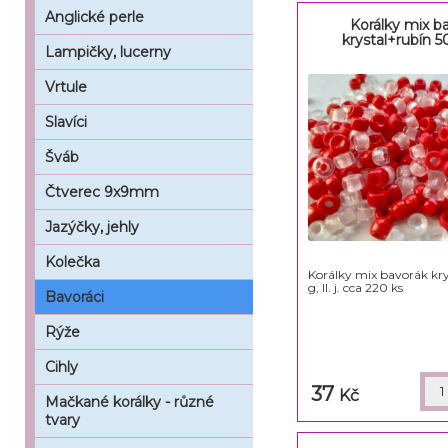
Anglické perle
Korálky mix b
krystal+rubín 50 
Lampičky, lucerny
Vrtule
Slavíci
Šváb
Čtverec 9x9mm
Jazýčky, jehly
Kolečka
Korálky mix bavorák kry
g, II. j. cca 220 ks
Bavoráci
Rýže
Cihly
37
Kč
Mačkané korálky - různé
tvary