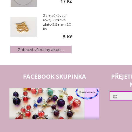
17 Kč
Zamačkávací
rokajl úprava
zlato 2,5 mm 20
ks
5 Kč
Zobrazit všechny akce ...
FACEBOOK SKUPINKA
PŘEJET