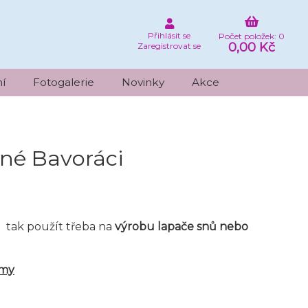
Přihlásit se
Počet položek: 0
0,00 Kč
Zaregistrovat se
í
Fotogalerie
Novinky
Akce
né Bavoráci
 tak použít třeba na
výrobu lapače snů nebo
rmy