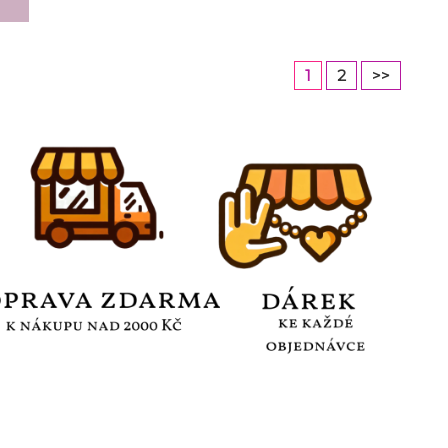
1
2
>>