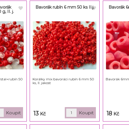
avorák
Bavorák rubín 6 mm 50 ks II.j.
Bavorák 6
g, II. j.
stal+rubín 50
Korálky mix bavoráci rubín 6 mm 50
Bavorák 6mm 
ks, II. jakost
13
18
Kč
Kč