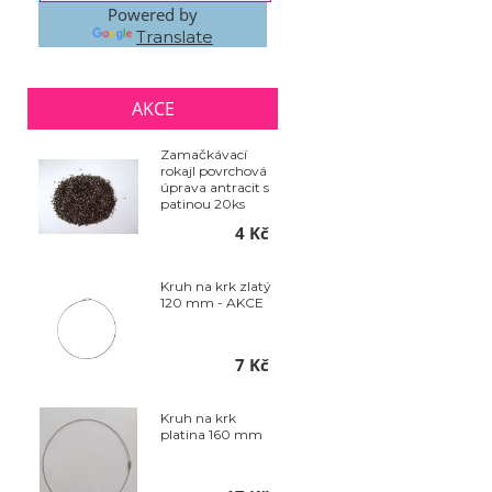
Powered by
Translate
AKCE
Zamačkávací
rokajl povrchová
úprava antracit s
patinou 20ks
4 Kč
Kruh na krk zlatý
120 mm - AKCE
7 Kč
Kruh na krk
platina 160 mm