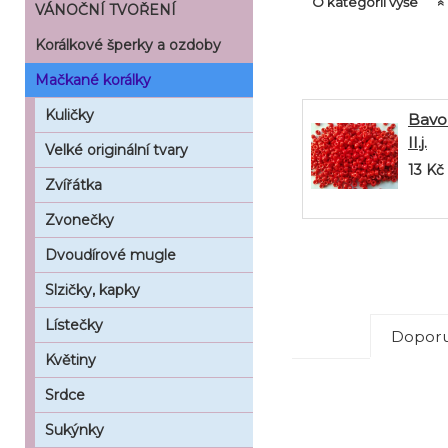
O kategorii výše
VÁNOČNÍ TVOŘENÍ
Korálkové šperky a ozdoby
Mačkané korálky
Kuličky
Bavo
II.j.
Velké originální tvary
13
Kč
Zvířátka
Zvonečky
Dvoudírové mugle
Slzičky, kapky
Lístečky
Doporu
Květiny
Srdce
Sukýnky