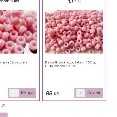
řetah 50ks
g, I.+II.j.
lesk růžová přetah
Bavorák sytá růžová 6mm 100 g,
I+II.jakost cca 450 ks
88
Kč
z
21