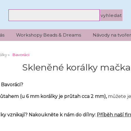
ás
Workshopy Beads & Dreams
Návody na tvořen
álky
Bavoráci
Skleněné korálky mačka
i Bavoráci?
růtahem (u 6 mm korálky je průtah cca 2 mm),
můžete je
álky vznikají? Nakoukněte k nám do dílny:
Příběh naší fi