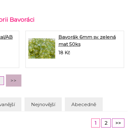
rii Bavoráci
al/AB
Bavorák 6mm sv. zelená
mat 50ks
18
Kč
anější
Nejnovější
Abecedně
1
2
>>