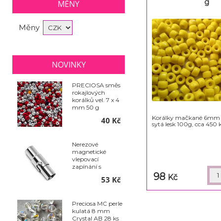
g
MĚNY
Měny
NOVINKY
PRECIOSA směs
rokajlových
korálků vel. 7 x 4
mm 50 g
Korálky mačkané 6mm 
40 Kč
sytá lesk 100g, cca 450 
Nerezové
magnetické
vlepovací
zapínání s
pojistkou - Ø 6 x
98
Kč
53 Kč
18 mm
Preciosa MC perle
kulatá 8 mm
Crystal AB 28 ks