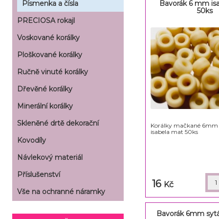
Bavorák 6 mm is
Písmenka a čísla
50ks
PRECIOSA rokajl
Voskované korálky
Ploškované korálky
Ručně vinuté korálky
Dřevěné korálky
Minerální korálky
Skleněné drtě dekorační
Korálky mačkané 6mm 
isabela mat 50ks
Kovodíly
Návlekový materiál
Příslušenství
16
Kč
Vše na ochranné náramky
Bavorák 6mm sytá