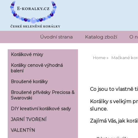
Úvodní strana
Katalog zboží
O n
Korálkové mixy
Home
Mačkané kor
Korálky cenově výhodná
balení
Broušené korálky
Co jsou to vlastně t
Broušené přívěsky Preciosa &
Swarovski
Korálky s velkým p
slunce.
DIY kreativní korálkové sady
JARNÍ TVOŘENÍ
Zajímá Vás, jak kor
VALENTÝN