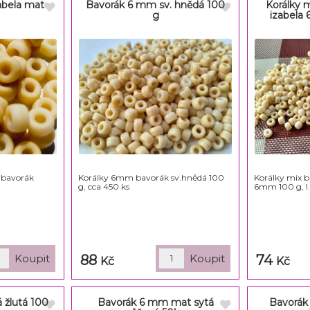
abela mat
Bavorák 6 mm sv. hnědá 100
Korálky 
g
izabela 
bavorák
Korálky 6mm bavorák sv.hnědá 100
Korálky mix b
g, cca 450 ks
6mm 100 g, I.+
88
74
Kč
Kč
 žlutá 100
Bavorák 6 mm mat sytá
Bavorák