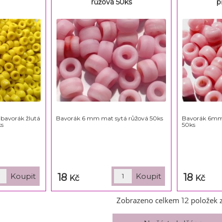
růžová 50ks
p
bavorák žlutá
Bavorák 6 mm mat sytá růžová 50ks
Bavorák 6mm 
ks
50ks
18
18
Kč
Kč
Zobrazeno celkem
položek 
12