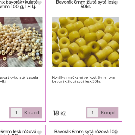
mix bavorák+kulaté
Bavorák 6mm žlutá sytá lesk
6mm 100 g, I.+II.j.
50ks
avorák+kulaté izabela
Korálky mačkané velikost 6mm tvar
II.j.
bavorák žlutá sytá lesk 50ks
18
Kč
 6mm lesk růžová
Bavorák 6mm sytá růžová 100