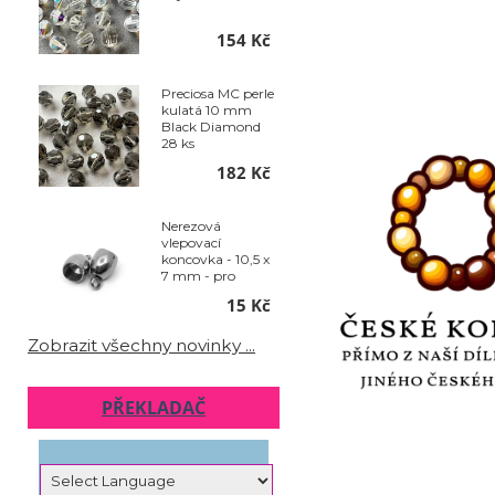
154 Kč
Preciosa MC perle
kulatá 10 mm
Black Diamond
28 ks
182 Kč
Nerezová
vlepovací
koncovka - 10,5 x
7 mm - pro
šňůrku o
15 Kč
průměru 5 mm
sada 2ks
Zobrazit všechny novinky ...
PŘEKLADAČ