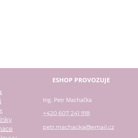
ESHOP PROVOZUJE
a
Ing. Petr Machačka
í
k
+420 607 241 918
ínky
petr.machacka@email.cz
mace