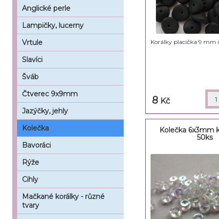
Anglické perle
Lampičky, lucerny
Vrtule
Korálky placička 9 mm č
Slavíci
Šváb
Čtverec 9x9mm
8
Kč
Jazýčky, jehly
Kolečka
Kolečka 6x3mm k
50ks
Bavoráci
Rýže
Cihly
Mačkané korálky - různé
tvary