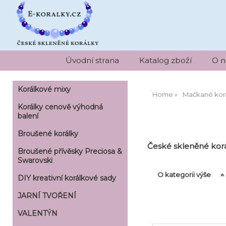
Úvodní strana
Katalog zboží
O n
Korálkové mixy
Home
Mačkané kor
Korálky cenově výhodná
balení
Broušené korálky
České skleněné korá
Broušené přívěsky Preciosa &
Swarovski
O kategorii výše
DIY kreativní korálkové sady
JARNÍ TVOŘENÍ
VALENTÝN