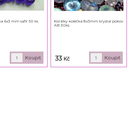
ka 6x3 mm safír 50 ks
Korálky kolečka 8x3mm krystal pokov
AB 30ks
33
Kč