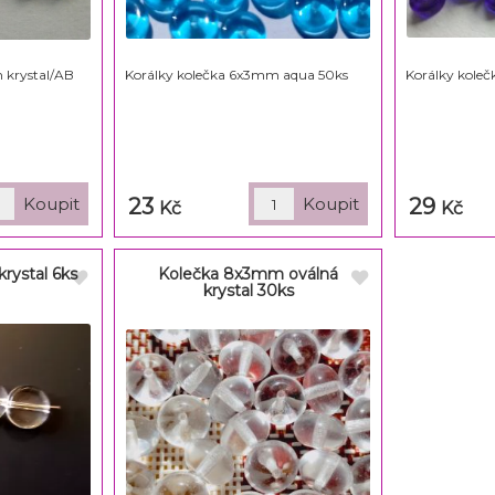
 krystal/AB
Korálky kolečka 6x3mm aqua 50ks
Korálky koleč
23
29
Kč
Kč
rystal 6ks
Kolečka 8x3mm oválná
krystal 30ks