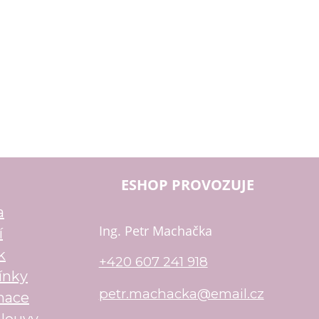
ESHOP PROVOZUJE
a
Ing. Petr Machačka
í
k
+420 607 241 918
ínky
petr.machacka@email.cz
mace