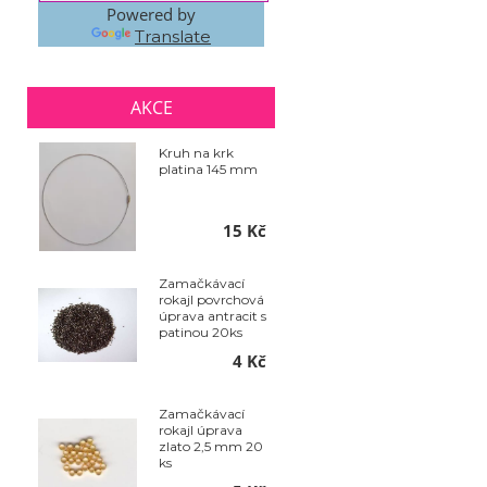
Powered by
Translate
AKCE
Kruh na krk
platina 145 mm
15 Kč
Zamačkávací
rokajl povrchová
úprava antracit s
patinou 20ks
4 Kč
Zamačkávací
rokajl úprava
zlato 2,5 mm 20
ks