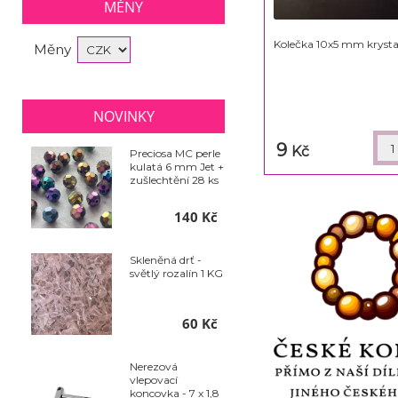
MĚNY
Kolečka 10x5 mm krysta
Měny
NOVINKY
9
Kč
Preciosa MC perle
kulatá 6 mm Jet +
zušlechtění 28 ks
140 Kč
Skleněná drť -
světlý rozalín 1 KG
60 Kč
Nerezová
vlepovací
koncovka - 7 x 1,8