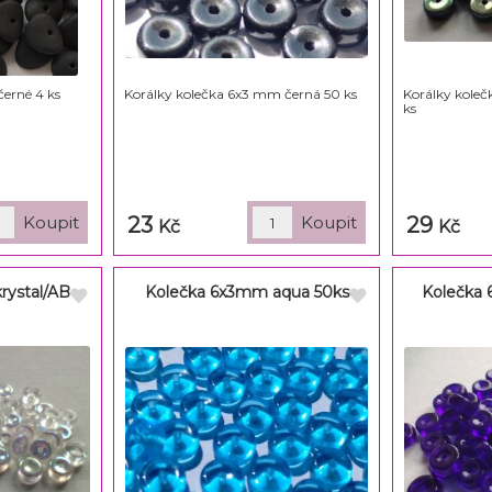
erné 4 ks
Korálky kolečka 6x3 mm černá 50 ks
Korálky kole
ks
23
29
Kč
Kč
rystal/AB
Kolečka 6x3mm aqua 50ks
Kolečka 