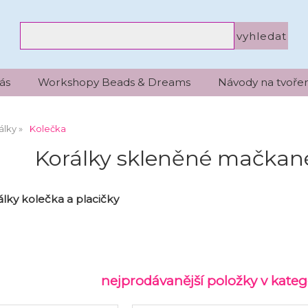
ás
Workshopy Beads & Dreams
Návody na tvořen
álky
Kolečka
Korálky skleněné mačkané
lky kolečka a placičky
nejprodávanější položky v kateg