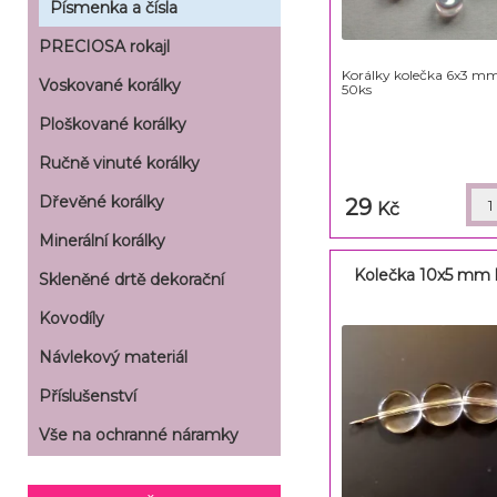
Písmenka a čísla
PRECIOSA rokajl
Korálky kolečka 6x3 mm
Voskované korálky
50ks
Ploškované korálky
Ručně vinuté korálky
Dřevěné korálky
29
Kč
Minerální korálky
Kolečka 10x5 mm k
Skleněné drtě dekorační
Kovodíly
Návlekový materiál
Příslušenství
Vše na ochranné náramky