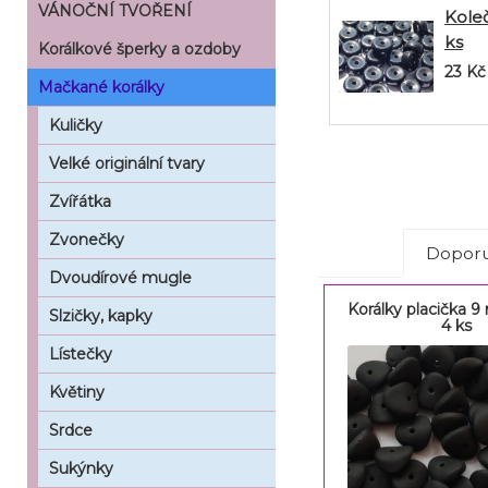
VÁNOČNÍ TVOŘENÍ
Kole
ks
Korálkové šperky a ozdoby
23
Kč
Mačkané korálky
Kuličky
Velké originální tvary
Zvířátka
Zvonečky
Doporu
Dvoudírové mugle
Korálky placička 
Slzičky, kapky
4 ks
Lístečky
Květiny
Srdce
Sukýnky