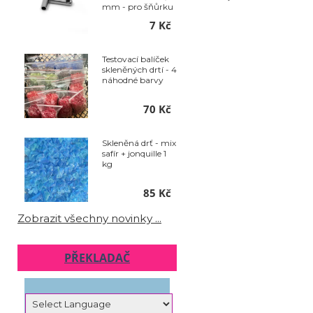
mm - pro šňůrku
pr. 1,2 mm sada
7 Kč
2ks
Testovací balíček
skleněných drtí - 4
náhodné barvy
70 Kč
Skleněná drť - mix
safír + jonquille 1
kg
85 Kč
Zobrazit všechny novinky ...
PŘEKLADAČ