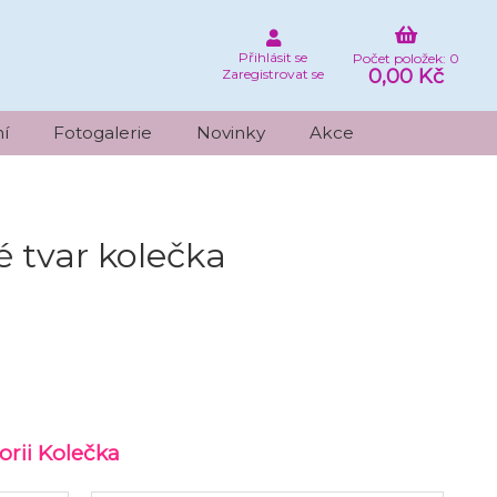
Přihlásit se
Počet položek: 0
0,00 Kč
Zaregistrovat se
í
Fotogalerie
Novinky
Akce
 tvar kolečka
orii Kolečka