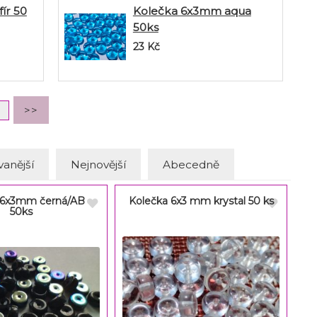
ír 50
Kolečka 6x3mm aqua
50ks
23
Kč
anější
Nejnovější
Abecedně
 6x3mm černá/AB
Kolečka 6x3 mm krystal 50 ks
50ks