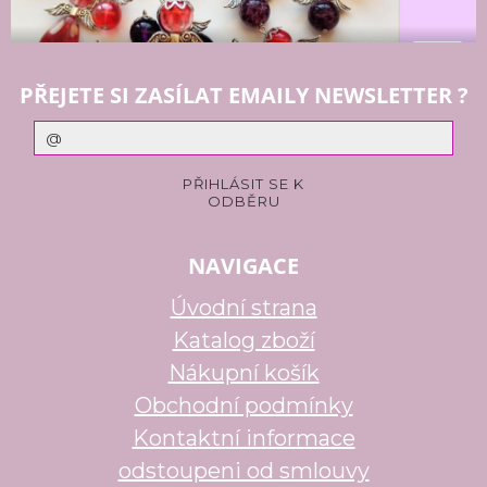
PŘEJETE SI ZASÍLAT EMAILY NEWSLETTER ?
NAVIGACE
Úvodní strana
Katalog zboží
Nákupní košík
Obchodní podmínky
Kontaktní informace
odstoupeni od smlouvy