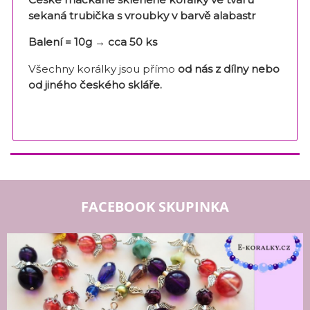
sekaná trubička s vroubky v barvě alabastr
Balení = 10g → cca 50 ks
Všechny korálky jsou přímo
od nás z dílny nebo
od jiného českého skláře
.
FACEBOOK SKUPINKA