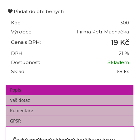
Přidat do oblíbených
Kód:
300
Výrobce:
Firma Petr Machačka
19 Kč
Cena s DPH:
DPH:
21 %
Dostupnost:
Skladem
Sklad:
68 ks
Popis
Váš dotaz
Komentáře
GPSR
České mačkané skleněné korálky ve tvaru