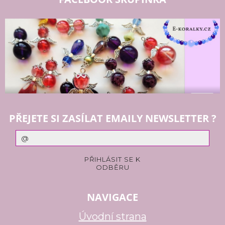
PŘEJETE SI ZASÍLAT EMAILY NEWSLETTER ?
NAVIGACE
Úvodní strana