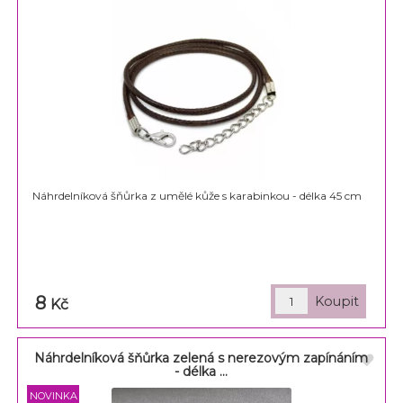
Náhrdelníková šňůrka z umělé kůže s karabinkou - délka 45 cm
8
Kč
Náhrdelníková šňůrka zelená s nerezovým zapínáním
- délka ...