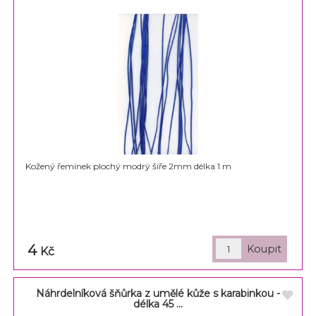
Kožený řemínek plochý modrý šíře 2mm délka 1 m
4
Kč
Náhrdelníková šňůrka z umělé kůže s karabinkou -
délka 45 ...