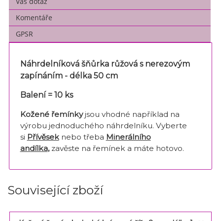
Váš dotaz
Komentáře
GPSR
Náhrdelníková šňůrka růžová s nerezovým
zapínáním - délka 50 cm
Balení = 10 ks
Kožené řemínky
jsou vhodné například na
výrobu jednoduchého náhrdelníku. Vyberte
si
Přívěsek
nebo třeba
Minerálního
andílka
,
zavěste na řemínek a máte hotovo.
Související zboží