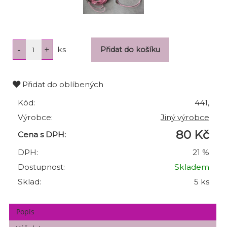
ks
Přidat do oblíbených
Kód:
441,
Výrobce:
Jiný výrobce
80 Kč
Cena s DPH:
DPH:
21 %
Dostupnost:
Skladem
Sklad:
5 ks
Popis