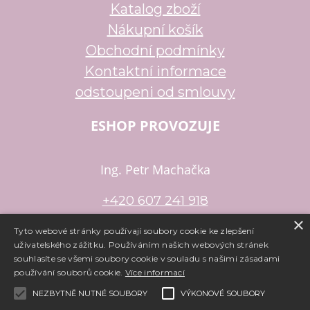
Katalog zboží
Nákupní košík
Obchodní podmínky
Kontaktní informace
odstoupeni od smlouvy
ESHOP PROVOZUJE
Ing. Petr Machačka
+420 607 241 918
×
petr.machacka@email.cz
Tyto webové stránky používají soubory cookie ke zlepšení
uživatelského zážitku. Používáním našich webových stránek
souhlasíte se všemi soubory cookie v souladu s našimi zásadami
používání souborů cookie.
Více informací
Copyright ©
www.e-koralky.cz
,
provozováno na systému
tvorba
e-shopu
a
pronájem e-shopu
Shop5.cz
NEZBYTNĚ NUTNÉ SOUBORY
VÝKONOVÉ SOUBORY