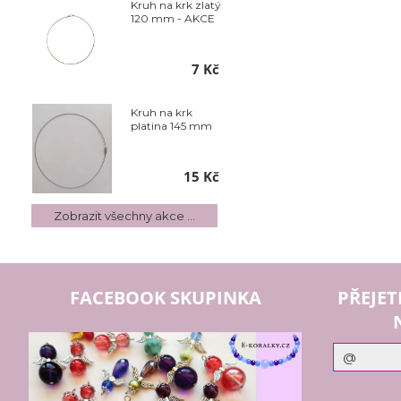
Kruh na krk zlatý
120 mm - AKCE
7 Kč
Kruh na krk
platina 145 mm
15 Kč
Zobrazit všechny akce ...
FACEBOOK SKUPINKA
PŘEJET