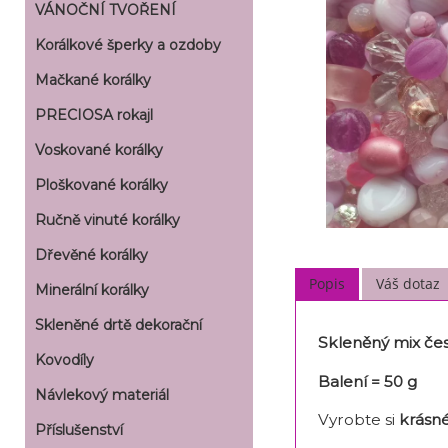
VÁNOČNÍ TVOŘENÍ
Korálkové šperky a ozdoby
Mačkané korálky
PRECIOSA rokajl
Voskované korálky
Ploškované korálky
Ručně vinuté korálky
Dřevěné korálky
Popis
Váš dotaz
Minerální korálky
Skleněné drtě dekorační
Skleněný mix če
Kovodíly
Balení = 50 g
Návlekový materiál
Vyrobte si
krásné
Příslušenství