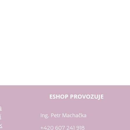
ESHOP PROVOZUJE
a
Ing. Petr Machačka
í
k
+420 607 241 918