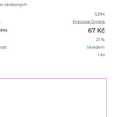
do oblíbených
5294
:
Preciosa Ornela
67 Kč
DPH:
21 %
ost:
Skladem
1 ks