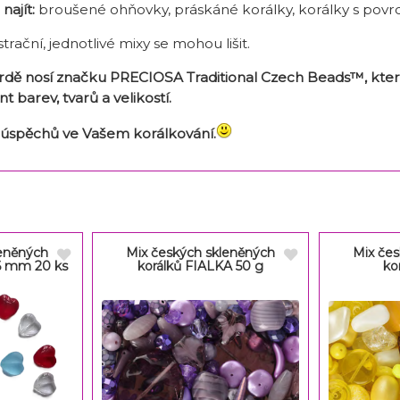
najít:
broušené ohňovky, práskáné korálky, korálky s povrch
strační, jednotlivé mixy se mohou lišit.
hrdě nosí značku PRECIOSA Traditional Czech Beads™, kt
nt barev, tvarů a velikostí.
spěchů ve Vašem korálkování.
leněných
Mix českých skleněných
Mix čes
6 mm 20 ks
korálků FIALKA 50 g
ko