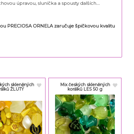
ovou úpravou, sluníčka a spousty dalších....
erou PRECIOSA ORNELA zaručuje špičkovou kvalitu
kých skleněných
Mix českých skleněných
rálků ŽLUTÝ
korálků LES 50 g