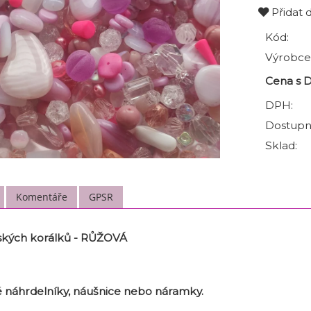
Přidat 
Kód:
Výrobce
Cena s 
DPH:
Dostupn
Sklad:
Komentáře
GPSR
ských korálků - RŮŽOVÁ
 náhrdelníky, náušnice nebo náramky.