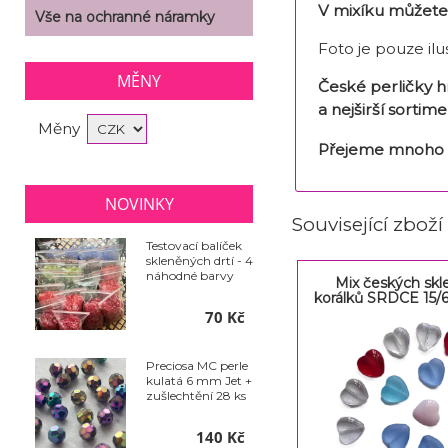
V mixíku můžete 
Vše na ochranné náramky
Foto je pouze ilu
MĚNY
České perličky 
a nejširší sortime
Měny
Přejeme mnoho ú
NOVINKY
Související zboží
Testovací balíček
skleněných drtí - 4
náhodné barvy
Mix českých sk
korálků SRDCE 15/
70 Kč
Preciosa MC perle
kulatá 6 mm Jet +
zušlechtění 28 ks
140 Kč