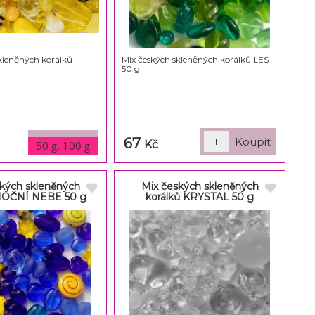
kleněných korálků
Mix českých skleněných korálků LES
50 g
67
varianty
Kč
50 g, 100 g
kých skleněných
Mix českých skleněných
 NOČNÍ NEBE 50 g
korálků KRYSTAL 50 g