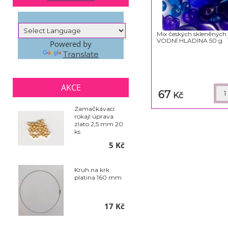
Mix českých skleněných
VODNÍ HLADINA 50 g
Powered by
Translate
AKCE
67
Kč
Zamačkávací
rokajl úprava
zlato 2,5 mm 20
ks
5 Kč
Kruh na krk
platina 160 mm
17 Kč