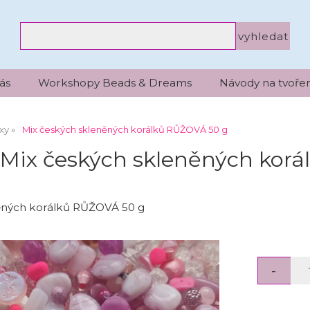
ás
Workshopy Beads & Dreams
Návody na tvořen
xy
Mix českých skleněných korálků RŮŽOVÁ 50 g
Mix českých skleněných kor
ěných korálků RŮŽOVÁ 50 g