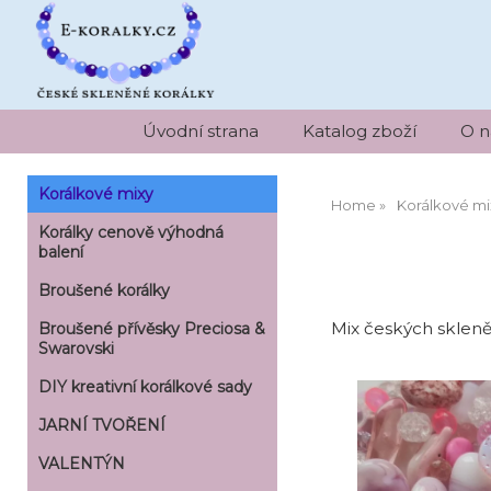
Úvodní strana
Katalog zboží
O n
Korálkové mixy
Home
Korálkové mi
Korálky cenově výhodná
balení
Broušené korálky
Mix českých sklen
Broušené přívěsky Preciosa &
Swarovski
DIY kreativní korálkové sady
JARNÍ TVOŘENÍ
VALENTÝN