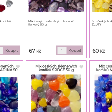
 korálků
Mix českých skleněných korálků
Mix českých s
fialkový 50 g
ŽLUTÝ
67
60
Kč
Kč
leněných
Mix českých skleněných
Mix čes
LADINA 50
korálků SRDCE 50 g
korálků