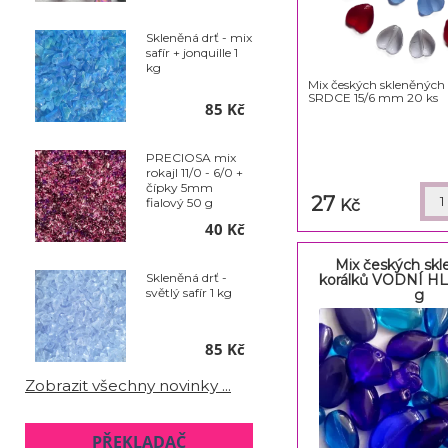
Skleněná drť - mix
safír + jonquille 1
kg
Mix českých skleněných
SRDCE 15/6 mm 20 ks
85 Kč
PRECIOSA mix
rokajl 11/0 - 6/0 +
čípky 5mm
27
fialový 50 g
Kč
40 Kč
Mix českých sk
Skleněná drť -
korálků VODNÍ H
světlý safír 1 kg
g
85 Kč
Zobrazit všechny novinky ...
PŘEKLADAČ