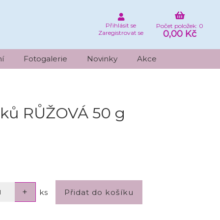
Přihlásit se
Počet položek: 0
0,00 Kč
Zaregistrovat se
í
Fotogalerie
Novinky
Akce
álků RŮŽOVÁ 50 g
ks