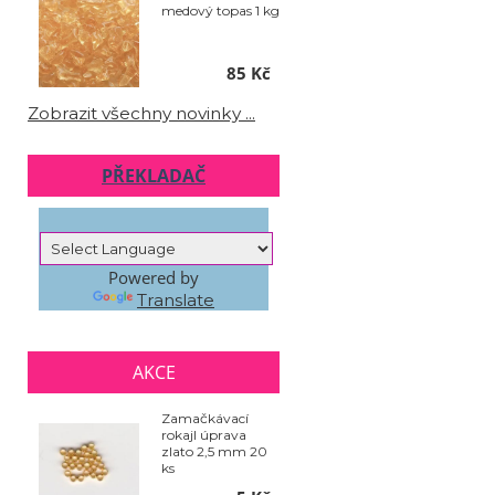
medový topas 1 kg
85 Kč
Zobrazit všechny novinky ...
PŘEKLADAČ
Powered by
Translate
AKCE
Zamačkávací
rokajl úprava
zlato 2,5 mm 20
ks