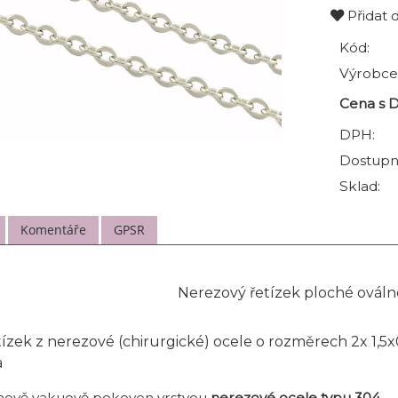
Přidat 
Kód:
Výrobce
Cena s 
DPH:
Dostupn
Sklad:
Komentáře
GPSR
Nerezový řetízek ploché ovál
zek z nerezové (chirurgické) ocele o rozměrech 2x 1,5
a
chově vakuově pokoven vrstvou
nerezové ocele typu 304.