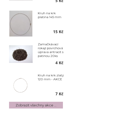
5 Kč
Kruh na krk
platina 145 mm
15 Kč
Zamačkávací
rokajl povrchová
úprava antracit s
patinou 20ks
4 Kč
Kruh na krk zlatý
120 mm - AKCE
7 Kč
Zobrazit všechny akce ...