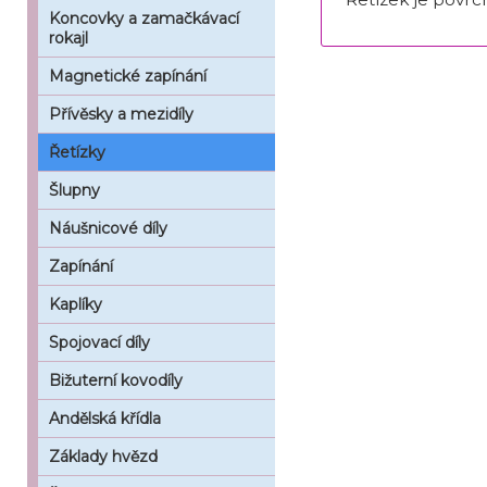
Koncovky a zamačkávací
rokajl
Magnetické zapínání
Přívěsky a mezidíly
Řetízky
Šlupny
Náušnicové díly
Zapínání
Kaplíky
Spojovací díly
Bižuterní kovodíly
Andělská křídla
Základy hvězd