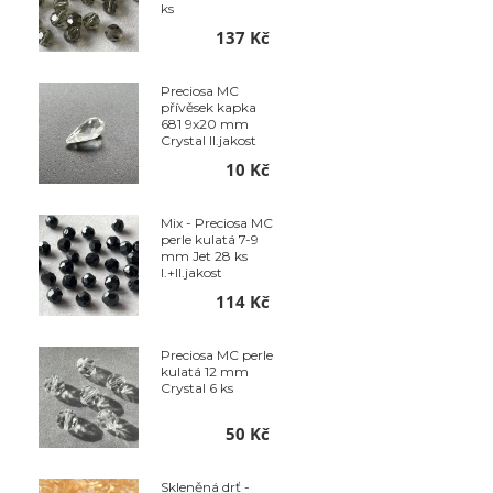
ks
137 Kč
Preciosa MC
přívěsek kapka
681 9x20 mm
Crystal II.jakost
10 Kč
Mix - Preciosa MC
perle kulatá 7-9
mm Jet 28 ks
I.+II.jakost
114 Kč
Preciosa MC perle
kulatá 12 mm
Crystal 6 ks
50 Kč
Skleněná drť -