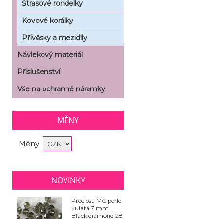
Štrasové rondelky
Kovové korálky
Přívěsky a mezidíly
Návlekový materiál
Příslušenství
Vše na ochranné náramky
MĚNY
Měny
NOVINKY
Preciosa MC perle
kulatá 7 mm
Black diamond 28