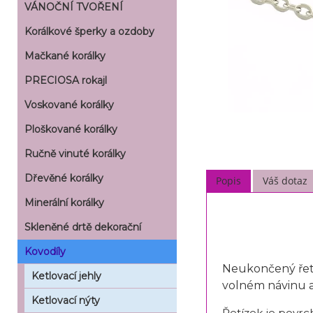
VÁNOČNÍ TVOŘENÍ
Korálkové šperky a ozdoby
Mačkané korálky
PRECIOSA rokajl
Voskované korálky
Ploškované korálky
Ručně vinuté korálky
Dřevěné korálky
Popis
Váš dotaz
Minerální korálky
Skleněné drtě dekorační
Kovodíly
Neukončený řetí
Ketlovací jehly
volném návinu 
Ketlovací nýty
Řetízek je povr