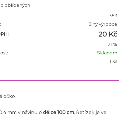
do oblíbených
383
:
Jiný výrobce
20 Kč
DPH:
21 %
ost:
Skladem
1 ks
né očko
x0,4 mm v návinu o
délce 100 cm
. Řetízek je ve