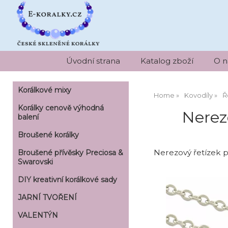
Úvodní strana
Katalog zboží
O n
Korálkové mixy
Home
Kovodíly
Ř
Korálky cenově výhodná
Nerez
balení
Broušené korálky
Nerezový řetízek 
Broušené přívěsky Preciosa &
Swarovski
DIY kreativní korálkové sady
JARNÍ TVOŘENÍ
VALENTÝN