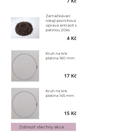
7 Kč
Zamačkávací
rokajl povrchová
úprava antracit s
patinou 20ks
4 Kč
Kruh na krk
platina 160 mm
17 Kč
Kruh na krk
platina 145 mm
15 Kč
Zobrazit všechny akce ...