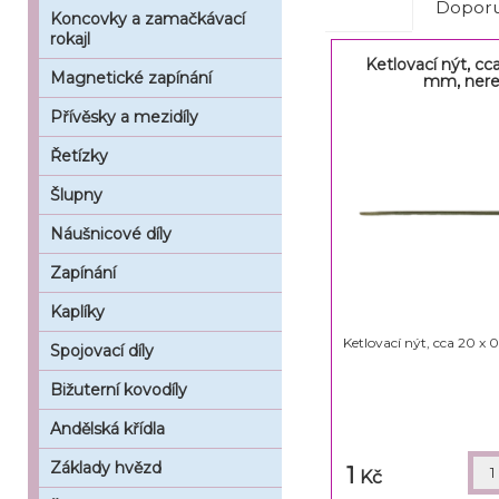
Doporu
Koncovky a zamačkávací
rokajl
Ketlovací nýt, cc
Magnetické zapínání
mm, ner
Přívěsky a mezidíly
Řetízky
Šlupny
Náušnicové díly
Zapínání
Kaplíky
Ketlovací nýt, cca 20 x
Spojovací díly
Bižuterní kovodíly
Andělská křídla
Základy hvězd
1
Kč