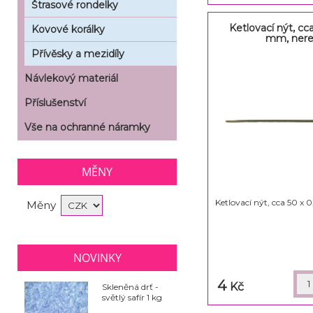
Štrasové rondelky
Ketlovací nýt, cc
Kovové korálky
mm, ner
Přívěsky a mezidíly
Návlekový materiál
Příslušenství
Vše na ochranné náramky
MĚNY
Ketlovací nýt, cca 50 x
Měny
NOVINKY
4
Kč
Skleněná drť -
světlý safír 1 kg