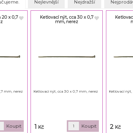
čujeme.
Nejlevnější
Nejdražší
Nejprodáv
a 20 x 0,7
Ketlovací nýt, cca 30 x 0,7
Ketlovací
ez
mm, nerez
 0,7 mm, nerez
Ketlovací nýt, cca 30 x 0,7 mm, nerez
Ketlovací nýt
1
2
Kč
Kč