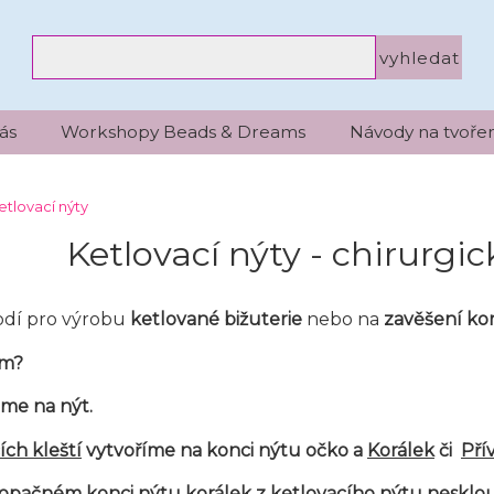
ás
Workshopy Beads & Dreams
Návody na tvořen
etlovací nýty
Ketlovací nýty - chirurgi
odí pro výrobu
ketlované bižuterie
nebo na
zavěšení kor
em?
eme na nýt.
ích kleští
vytvoříme na konci nýtu očko a
Korálek
či
Pří
a opačném konci nýtu korálek z ketlovacího nýtu nesklo