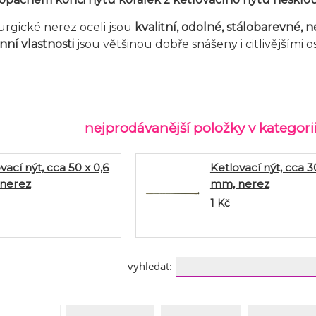
rgické nerez oceli jsou
kvalitní, odolné, stálobarevné, n
ní vlastnosti
jsou většinou dobře snášeny i citlivějšími 
nejprodávanější položky v kategorii
vací nýt, cca 50 x 0,6
Ketlovací nýt, cca 3
nerez
mm, nerez
1
Kč
vyhledat: