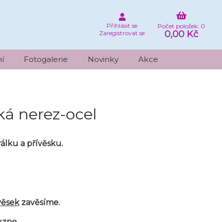
Přihlásit se
Počet položek: 0
0,00 Kč
Zaregistrovat se
í
Fotogalerie
Novinky
Akce
cká nerez-ocel
álku a přívěsku.
věsek
zavěsíme.
uzne.