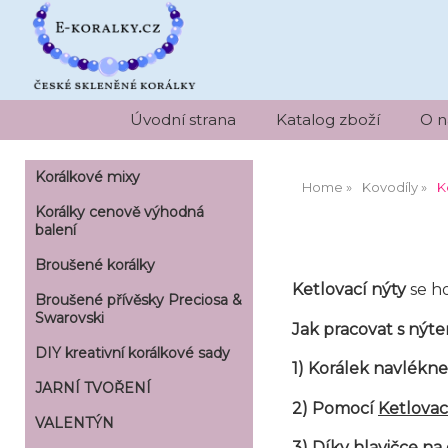
Úvodní strana
Katalog zboží
O n
Korálkové mixy
Home
Kovodíly
K
Korálky cenově výhodná
balení
Broušené korálky
Ketlovací nýty
se h
Broušené přívěsky Preciosa &
Swarovski
Jak pracovat s nýt
DIY kreativní korálkové sady
1) Korálek navlékn
JARNÍ TVOŘENÍ
2) Pomocí
Ketlovac
VALENTÝN
3) Díky hlavičce n