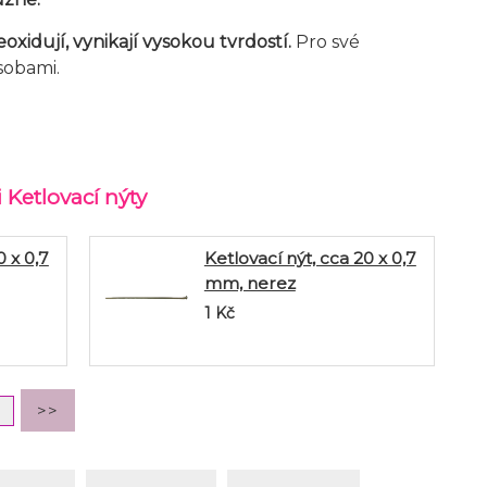
eoxidují, vynikají vysokou tvrdostí.
Pro své
osobami.
 Ketlovací nýty
0 x 0,7
Ketlovací nýt, cca 20 x 0,7
mm, nerez
1
Kč