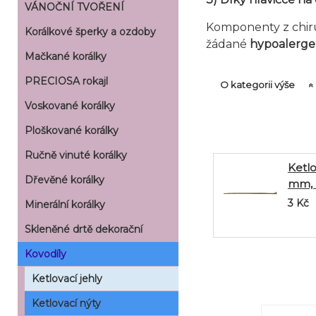
VÁNOČNÍ TVOŘENÍ
Komponenty z chiru
Korálkové šperky a ozdoby
žádané
hypoalergen
Mačkané korálky
PRECIOSA rokajl
O kategorii výše
Voskované korálky
Ploškované korálky
Ručně vinuté korálky
Ketlo
Dřevěné korálky
mm, 
3
Kč
Minerální korálky
Skleněné drtě dekorační
Kovodíly
Ketlovací jehly
Ketlovací nýty