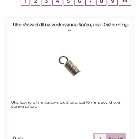
1
2
3
4
5
6
7
8
9
>>
Ukončovací díl na voskovanou šnůru, cca 10x2,5 mm,
...
Ukončovací díl na voskovanou šnůru, cca 10 mm, povrchová
úprava stříbro