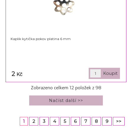
Kaplik kytička pokov platina 6 mm
2
Kč
Zobrazeno celkem
položek z
12
98
1
2
3
4
5
6
7
8
9
>>