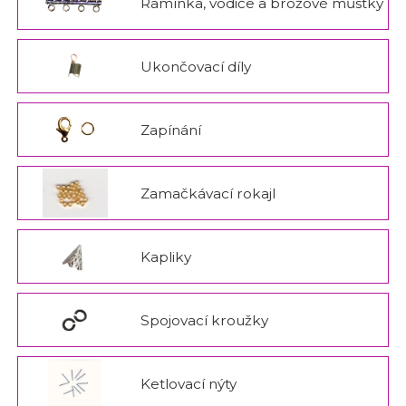
Ramínka, vodiče a brožové můstky
Ukončovací díly
Zapínání
Zamačkávací rokajl
Kapliky
Spojovací kroužky
Ketlovací nýty