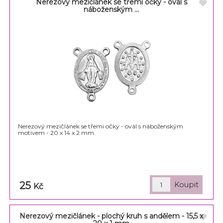
Nerezový mezičlánek se třemi očky - ovál s
náboženským ...
Nerezový mezičlánek se třemi očky - ovál s náboženským
motivem - 20 x 14 x 2 mm
25
Kč
Nerezový mezičlánek - plochý kruh s andělem - 15,5 x