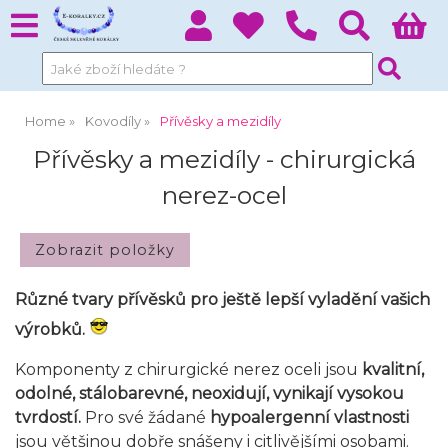
Home
Kovodíly
Přívěsky a mezidíly
Přívěsky a mezidíly - chirurgická
nerez-ocel
Různé tvary přívěsků pro ještě lepší vyladění vašich
výrobků.
Komponenty z chirurgické nerez oceli jsou
kvalitní,
odolné, stálobarevné, neoxidují, vynikají vysokou
tvrdostí.
Pro své žádané
hypoalergenní vlastnosti
jsou většinou dobře snášeny i citlivějšími osobami.