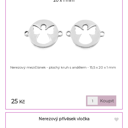
20 x 1 mm
Nerezový mezičlánek - plochý kruh s andělem - 15,5 x 20 x 1 mm
25
Kč
Nerezový přívěsek vločka