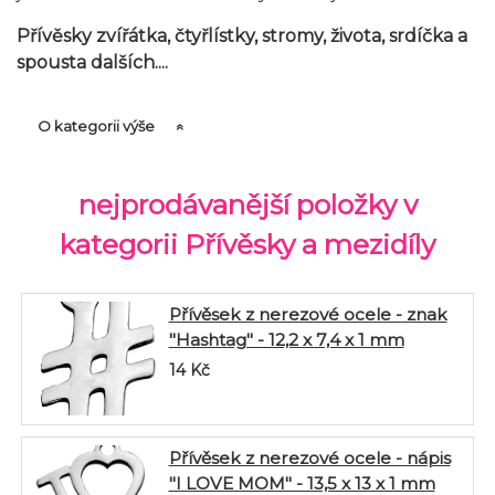
Přívěsky zvířátka, čtyřlístky, stromy, života, srdíčka a
spousta dalších....
O kategorii výše
nejprodávanější položky v
kategorii Přívěsky a mezidíly
Přívěsek z nerezové ocele - znak
"Hashtag" - 12,2 x 7,4 x 1 mm
14
Kč
Přívěsek z nerezové ocele - nápis
"I LOVE MOM" - 13,5 x 13 x 1 mm