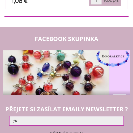
1,08
€
FACEBOOK SKUPINKA
PŘEJETE SI ZASÍLAT EMAILY NEWSLETTER ?