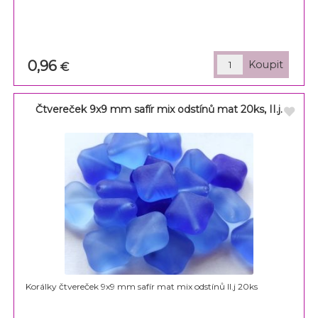
0,96
€
Čtvereček 9x9 mm safír mix odstínů mat 20ks, II.j.
Korálky čtvereček 9x9 mm safír mat mix odstínů II.j 20ks