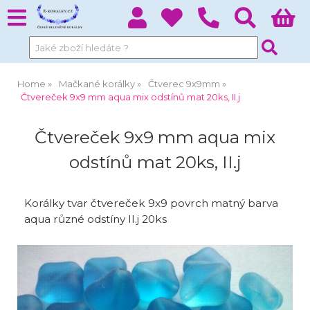
Home
Mačkané korálky
Čtverec 9x9mm
Čtvereček 9x9 mm aqua mix odstínů mat 20ks, II.j
Čtvereček 9x9 mm aqua mix
odstínů mat 20ks, II.j
Korálky tvar čtvereček 9x9 povrch matný barva
aqua různé odstíny II.j 20ks