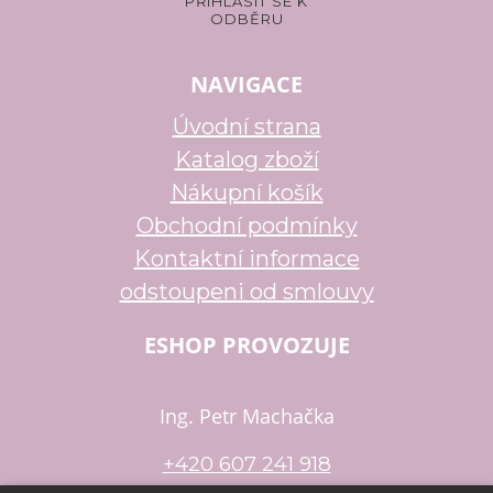
NAVIGACE
Úvodní strana
Katalog zboží
Nákupní košík
Obchodní podmínky
Kontaktní informace
odstoupeni od smlouvy
ESHOP PROVOZUJE
Ing. Petr Machačka
+420 607 241 918