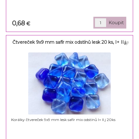
0,68
€
Čtvereček 9x9 mm safír mix odstínů lesk 20 ks, I+ II.j.
Korálky čtvereček 9x9 mm lesk safír mix odstínů I+ II.j 20ks