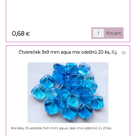
0,68
€
Čtvereček 9x9 mm aqua mix odstínů 20 ks, II.j.
Korálky čtvereček 9x9 mm aqua, lesk mix odstínů II.j 20ks