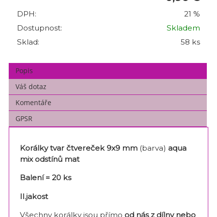
DPH:
21 %
Dostupnost:
Skladem
Sklad:
58 ks
Popis
Váš dotaz
Komentáře
GPSR
Korálky tvar čtvereček 9x9 mm
(barva)
aqua
mix odstínů mat
Balení = 20 ks
II.jakost
Všechny korálky jsou přímo
od nás z dílny nebo