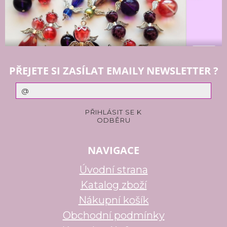
PŘEJETE SI ZASÍLAT EMAILY NEWSLETTER ?
NAVIGACE
Úvodní strana
Katalog zboží
Nákupní košík
Obchodní podmínky