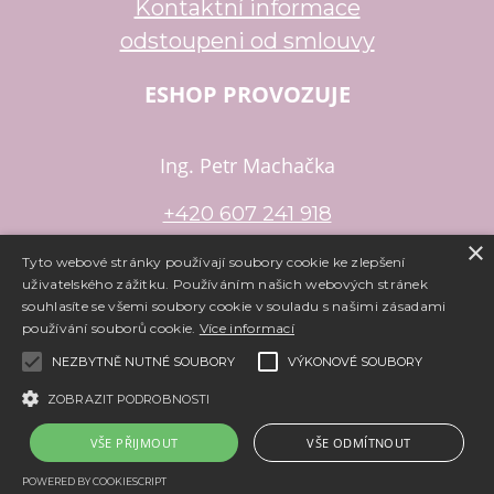
Kontaktní informace
odstoupeni od smlouvy
ESHOP PROVOZUJE
Ing. Petr Machačka
+420 607 241 918
×
petr.machacka@email.cz
Tyto webové stránky používají soubory cookie ke zlepšení
uživatelského zážitku. Používáním našich webových stránek
souhlasíte se všemi soubory cookie v souladu s našimi zásadami
používání souborů cookie.
Více informací
Copyright ©
www.e-koralky.cz
,
provozováno na systému
tvorba
NEZBYTNĚ NUTNÉ SOUBORY
VÝKONOVÉ SOUBORY
e-shopu
a
pronájem e-shopu
Shop5.cz
ZOBRAZIT PODROBNOSTI
VŠE PŘIJMOUT
VŠE ODMÍTNOUT
POWERED BY COOKIESCRIPT