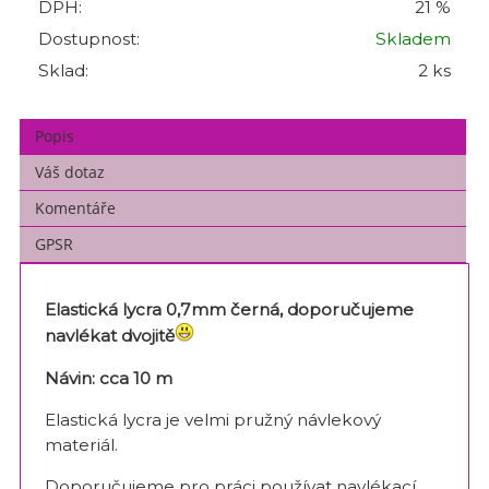
DPH:
21 %
Dostupnost:
Skladem
Sklad:
2 ks
Popis
Váš dotaz
Komentáře
GPSR
Elastická lycra 0,7mm černá, doporučujeme
navlékat dvojitě
Návin: cca 10 m
Elastická lycra je velmi pružný návlekový
materiál.
Doporučujeme pro práci používat navlékací