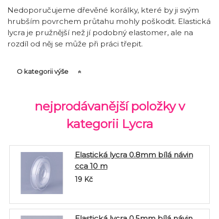
Nedoporučujeme dřevěné korálky, které by ji svým
hrubším povrchem průtahu mohly poškodit. Elastická
lycra je pružnější než jí podobný elastomer, ale na
rozdíl od něj se může při práci třepit.
O kategorii výše
nejprodávanější položky v
kategorii Lycra
Elastická lycra 0.8mm bílá návin
cca 10 m
19
Kč
Elastická lycra 0.5mm bílá návin