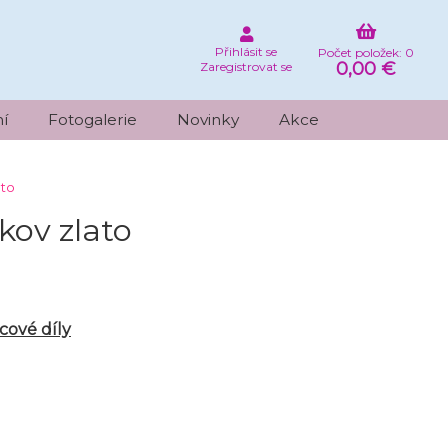
Přihlásit se
Počet položek: 0
0,00 €
Zaregistrovat se
í
Fotogalerie
Novinky
Akce
ato
kov zlato
cové díly