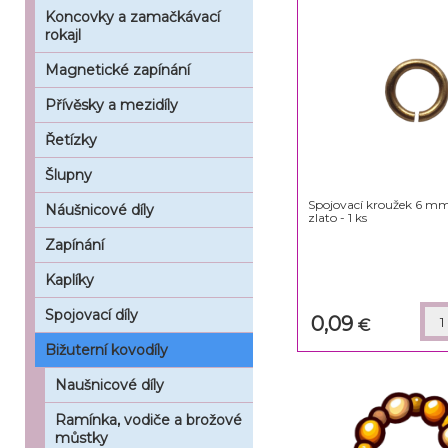
Koncovky a zamačkávací
rokajl
Magnetické zapínání
Přívěsky a mezidíly
Řetízky
Šlupny
Spojovací kroužek 6 mm
Náušnicové díly
zlato - 1 ks
Zapínání
Kaplíky
Spojovací díly
0,09
€
Bižuterní kovodíly
Naušnicové díly
Ramínka, vodiče a brožové
můstky