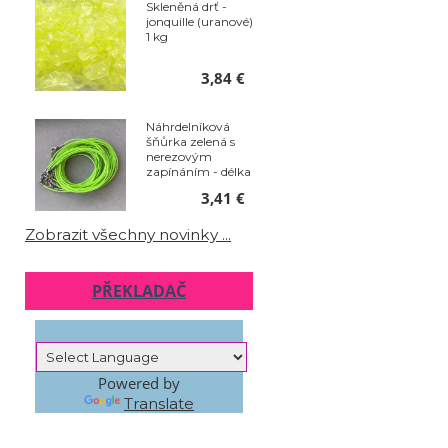
Skleněná drť -
jonquille (uranové)
1 kg
3,84 €
Náhrdelníková
šňůrka zelená s
nerezovým
zapínáním - délka
50 cm - balení 10
3,41 €
ks
Zobrazit všechny novinky ...
PŘEKLADAČ
Powered by
Translate