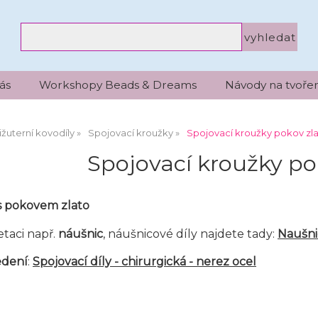
ás
Workshopy Beads & Dreams
Návody na tvořen
ižuterní kovodíly
Spojovací kroužky
Spojovací kroužky pokov zl
Spojovací kroužky po
s pokovem zlato
taci např.
náušnic
, náušnicové díly najdete tady:
Naušni
edení
:
Spojovací díly - chirurgická - nerez ocel