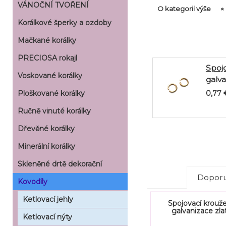
VÁNOČNÍ TVOŘENÍ
O kategorii výše
Korálkové šperky a ozdoby
Mačkané korálky
PRECIOSA rokajl
Spoj
Voskované korálky
galva
0,77
Ploškované korálky
Ručně vinuté korálky
Dřevěné korálky
Minerální korálky
Skleněné drtě dekorační
Doporu
Kovodíly
Ketlovací jehly
Spojovací krou
galvanizace zlat
Ketlovací nýty