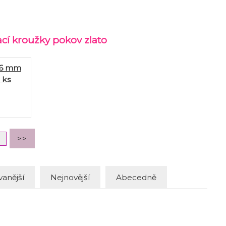
ací kroužky pokov zlato
 6 mm
 ks
anější
Nejnovější
Abecedně