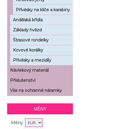
Přívěsky na klíče a karabiny
Andělská křídla
Základy hvězd
Štrasové rondelky
Kovové korálky
Přívěsky a mezidíly
Návlekový materiál
Příslušenství
Vše na ochranné náramky
MĚNY
Měny