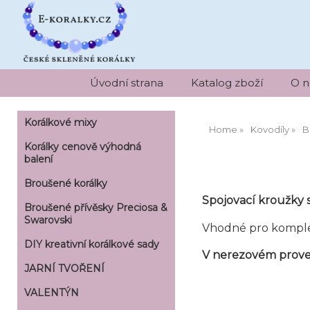
Úvodní strana
Katalog zboží
O n
Korálkové mixy
Home
Kovodíly
B
Korálky cenově výhodná
balení
Broušené korálky
Spojovací kroužky 
Broušené přívěsky Preciosa &
Swarovski
Vhodné pro komple
DIY kreativní korálkové sady
V nerezovém prov
JARNÍ TVOŘENÍ
VALENTÝN