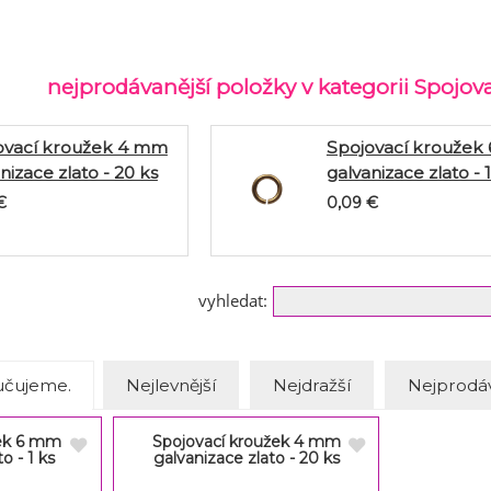
nejprodávanější položky v kategorii Spojov
ovací kroužek 4 mm
Spojovací kroužek
nizace zlato - 20 ks
galvanizace zlato - 1
€
0,09
€
vyhledat:
čujeme.
Nejlevnější
Nejdražší
Nejprodáv
žek 6 mm
Spojovací kroužek 4 mm
o - 1 ks
galvanizace zlato - 20 ks