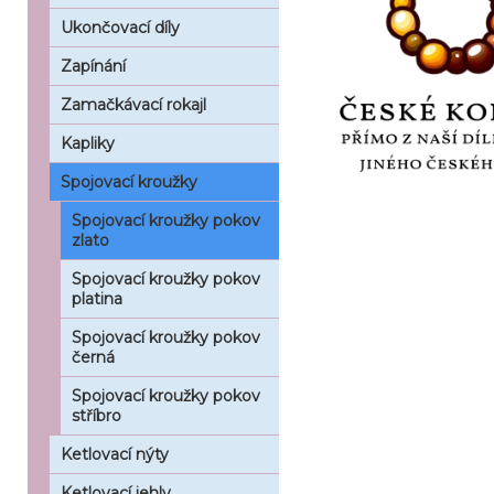
Ukončovací díly
Zapínání
Zamačkávací rokajl
Kapliky
Spojovací kroužky
Spojovací kroužky pokov
zlato
Spojovací kroužky pokov
platina
Spojovací kroužky pokov
černá
Spojovací kroužky pokov
stříbro
Ketlovací nýty
Ketlovací jehly