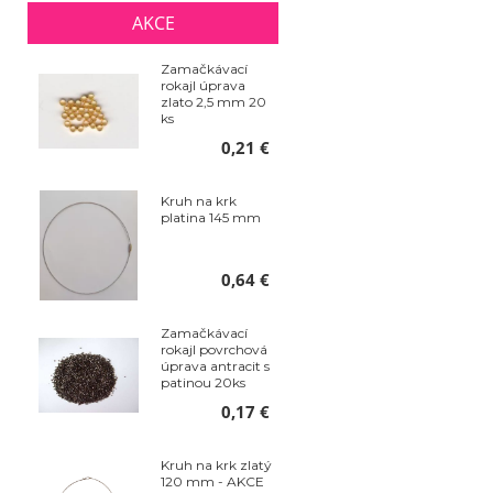
AKCE
Zamačkávací
rokajl úprava
zlato 2,5 mm 20
ks
0,21 €
Kruh na krk
platina 145 mm
0,64 €
Zamačkávací
rokajl povrchová
úprava antracit s
patinou 20ks
0,17 €
Kruh na krk zlatý
120 mm - AKCE