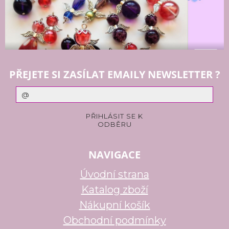
PŘEJETE SI ZASÍLAT EMAILY NEWSLETTER ?
NAVIGACE
Úvodní strana
Katalog zboží
Nákupní košík
Obchodní podmínky