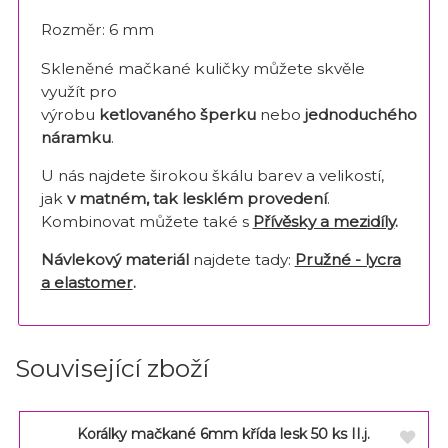
Rozměr: 6 mm
Skleněné mačkané kuličky můžete skvěle
využít pro
výrobu
ketlovaného šperku
nebo
jednoduchého
náramku
.
U nás najdete širokou škálu barev a velikostí,
jak
v matném, tak lesklém provedení
.
Kombinovat můžete také s
Přívěsky a mezidíly
.
Návlekový materiál
najdete tady:
Pružné - lycra
a elastomer
.
Související zboží
Korálky mačkané 6mm křída lesk 50 ks II.j.