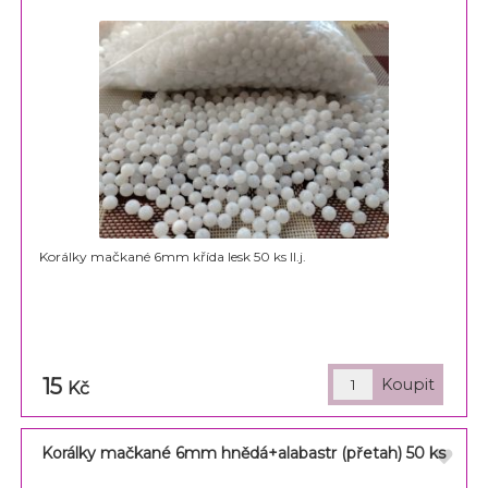
Korálky mačkané 6mm křída lesk 50 ks II.j.
15
Kč
Korálky mačkané 6mm hnědá+alabastr (přetah) 50 ks