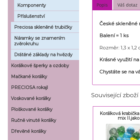
Popis
Váš dotaz
Komponenty
Příslušenství
České skleněné m
Preciosa skleněné trubičky
Balení = 1 ks
Náramky se znamením
zvěrokruhu
Rozměr: 1,3 x 1,2
Drátěné základy na hvězdy
Krásné využití n
Korálkové šperky a ozdoby
Chystáte se na v
Mačkané korálky
PRECIOSA rokajl
Související zboží
Voskované korálky
Ploškované korálky
Korálková krabička
mix II.jako
Ručně vinuté korálky
Dřevěné korálky