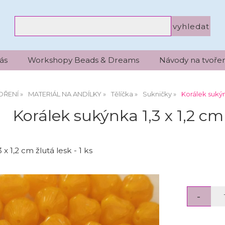
ás
Workshopy Beads & Dreams
Návody na tvořen
OŘENÍ
MATERIÁL NA ANDÍLKY
Tělíčka
Sukničky
Korálek sukýnk
Korálek sukýnka 1,3 x 1,2 cm 
x 1,2 cm žlutá lesk - 1 ks