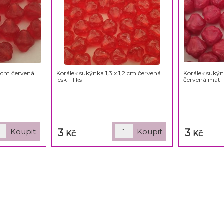
2 cm červená
Korálek sukýnka 1,3 x 1,2 cm červená
Korálek sukýn
lesk - 1 ks
červená mat -
3
3
Kč
Kč