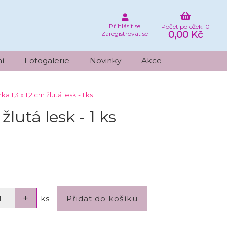
Přihlásit se
Počet položek: 0
0,00 Kč
Zaregistrovat se
í
Fotogalerie
Novinky
Akce
a 1,3 x 1,2 cm žlutá lesk - 1 ks
žlutá lesk - 1 ks
ks