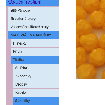
VÁNOČNÍ TVOŘENÍ
Bílé Vánoce
Broušené tvary
Vánoční korálkové mixy
MATERIÁL NA ANDÍLKY
Hlavičky
Křídla
Tělíčka
Srdíčka
Zvonečky
Dropsy
Kapliky
Sukničky