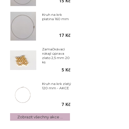
15 Kč
Kruh na krk
platina 160 mm
17 Kč
Zamačkávací
rokajl úprava
zlato 2,5 mm 20
ks
5 Kč
Kruh na krk zlatý
120 mm - AKCE
7 Kč
Zobrazit všechny akce ...