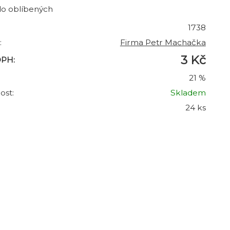
do oblíbených
1738
:
Firma Petr Machačka
3 Kč
DPH:
21 %
ost:
Skladem
24 ks