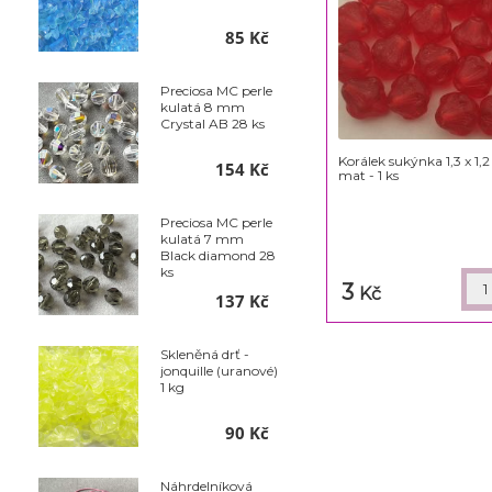
85 Kč
Preciosa MC perle
kulatá 8 mm
Crystal AB 28 ks
Korálek sukýnka 1,3 x 1,
154 Kč
mat - 1 ks
Preciosa MC perle
kulatá 7 mm
Black diamond 28
ks
3
Kč
137 Kč
Skleněná drť -
jonquille (uranové)
1 kg
90 Kč
Náhrdelníková