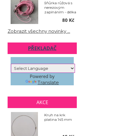
šňůrka růžová s
nerezovým
zapínáním - délka
50 cm - balení 10
80 Kč
ks
Zobrazit všechny novinky ...
PŘEKLADAČ
Powered by
Translate
AKCE
Kruh na krk
platina 145 mm