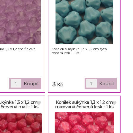
a 1,3 x 1,2 cm fialová
Korálek sukýnka 1,3 x 1,2 cm sytá
modrá lesk - 1 ks
3
Kč
ukýnka 1,3 x 1,2 cm
Korálek sukýnka 1,3 x 1,2 cm
červená mat - 1 ks
mixovaná červená lesk - 1 ks