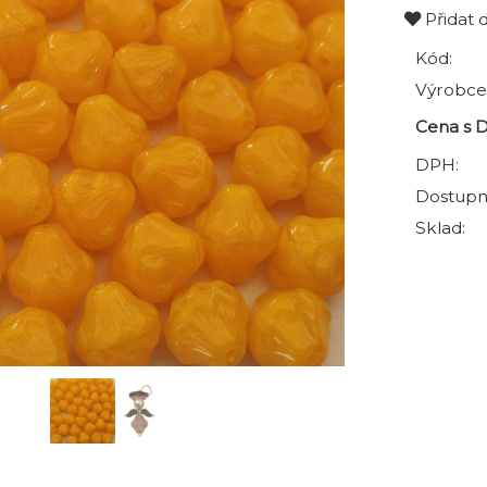
Přidat 
Kód:
Výrobce
Cena s 
DPH:
Dostupn
Sklad: