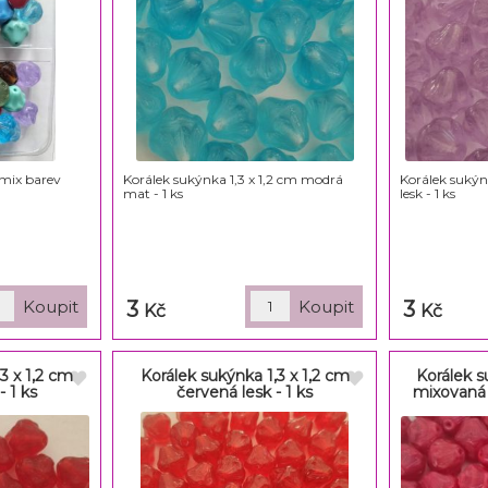
 mix barev
Korálek sukýnka 1,3 x 1,2 cm modrá
Korálek sukýnk
mat - 1 ks
lesk - 1 ks
3
3
Kč
Kč
3 x 1,2 cm
Korálek sukýnka 1,3 x 1,2 cm
Korálek s
 1 ks
červená lesk - 1 ks
mixovaná 