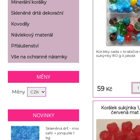
Minerální korálky
Skleněné drtě dekorační
Kovodíly
Návlekový materiál
Příslušenství
Korálky sada v krabičce
sukýnky 80 g II.jakost
Vše na ochranné náramky
MĚNY
59
Kč
Měny
Korálek sukýnka 1,
červená mat -
NOVINKY
Skleněná drť - mix
safír + jonquille 1
kg