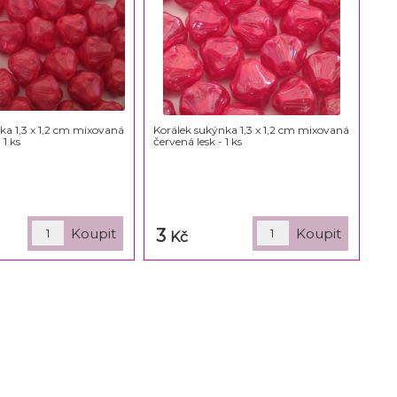
ka 1,3 x 1,2 cm mixovaná
Korálek sukýnka 1,3 x 1,2 cm mixovaná
 1 ks
červená lesk - 1 ks
3
Kč