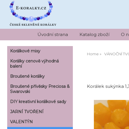
Úvodní strana
Katalog zboží
O n
Korálkové mixy
Home
VÁNOČNÍ TV
Korálky cenově výhodná
balení
Broušené korálky
Korálek sukýnka 1,3 
Broušené přívěsky Preciosa &
Swarovski
DIY kreativní korálkové sady
JARNÍ TVOŘENÍ
VALENTÝN