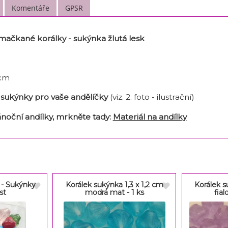
Komentáře
GPSR
ačkané korálky - sukýnka žlutá lesk
 cm
a sukýnky pro vaše andělíčky
(viz. 2. foto - ilustrační)
ánoční andílky, mrkněte tady:
Materiál na andílky
 - Sukýnky
Korálek sukýnka 1,3 x 1,2 cm
Korálek s
st
modrá mat - 1 ks
fial