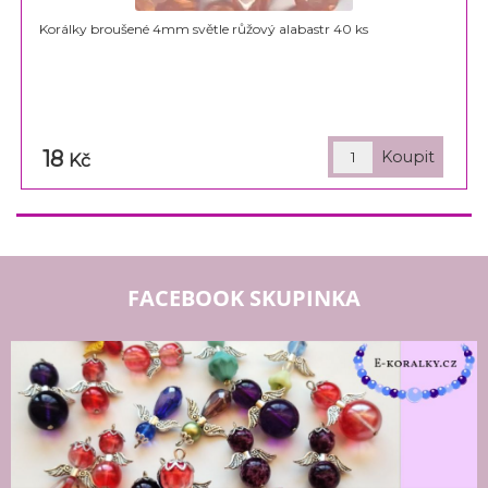
Korálky broušené 4mm světle růžový alabastr 40 ks
18
Kč
FACEBOOK SKUPINKA