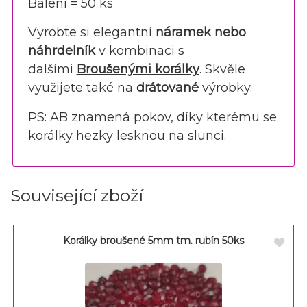
Balení = 50 ks
Vyrobte si elegantní
náramek nebo
náhrdelník
v kombinaci s
dalšími
Broušenými korálky
. Skvěle
využijete také na
drátované
výrobky.
PS: AB znamená pokov, díky kterému se
korálky hezky lesknou na slunci.
Související zboží
Korálky broušené 5mm tm. rubín 50ks