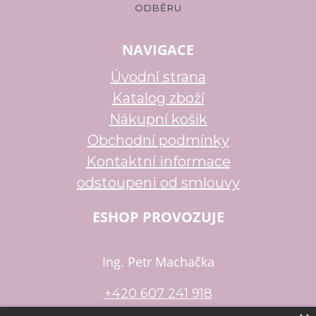
NAVIGACE
Úvodní strana
Katalog zboží
Nákupní košík
Obchodní podmínky
Kontaktní informace
odstoupeni od smlouvy
ESHOP PROVOZUJE
Ing. Petr Machačka
+420 607 241 918