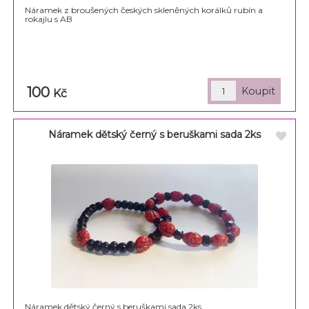
Náramek z broušených českých skleněných korálků rubín a
rokajlu s AB
100
Kč
Náramek dětský černý s beruškami sada 2ks
Náramek dětský černý s beruškami sada 2ks