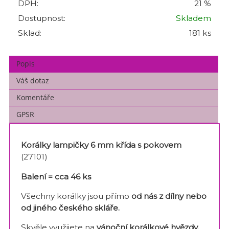
DPH:
21 %
Dostupnost:
Skladem
Sklad:
181 ks
Popis
Váš dotaz
Komentáře
GPSR
Korálky lampičky 6 mm
křída s pokovem
(27101)
Balení = cca 46 ks
Všechny korálky jsou přímo
od nás z dílny nebo
od jiného českého skláře
.
Skvěle využijete na
vánoční korálkové hvězdy.