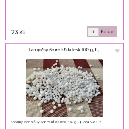
23
Kč
Lampičky 6mm křída lesk 100 g, II.j.
Korálky lampičky 6mm křída lesk 100 g II.j., cca 500 ks