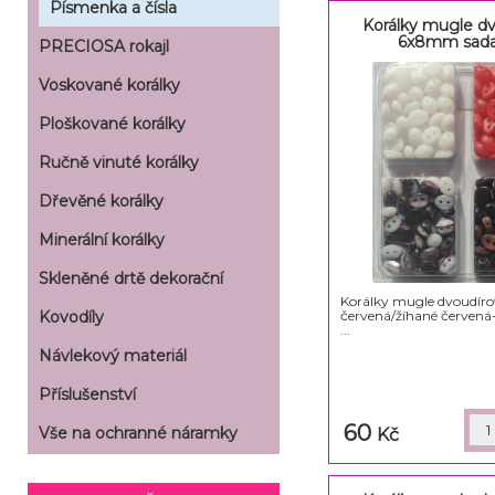
Písmenka a čísla
Korálky mugle d
6x8mm sada 
PRECIOSA rokajl
Voskované korálky
Ploškované korálky
Ručně vinuté korálky
Dřevěné korálky
Minerální korálky
Skleněné drtě dekorační
Korálky mugle dvoudí
červená/žíhané červená
Kovodíly
...
Návlekový materiál
Příslušenství
60
Vše na ochranné náramky
Kč