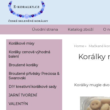
Úvodní strana
Katalog zboží
O n
Korálkové mixy
Home
Mačkané kor
Korálky cenově výhodná
Korálky 
balení
Broušené korálky
Broušené přívěsky Preciosa &
Swarovski
Korálky mugle dvou
DIY kreativní korálkové sady
JARNÍ TVOŘENÍ
VALENTÝN