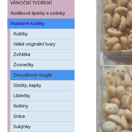
VÁNOČNÍ TVOŘENÍ
Korálkové šperky a ozdoby
Mačkané korálky
Kuličky
Velké originální tvary
Zvířátka
Zvonečky
Dvoudírové mugle
Slzičky, kapky
Lístečky
Květiny
Srdce
Sukýnky