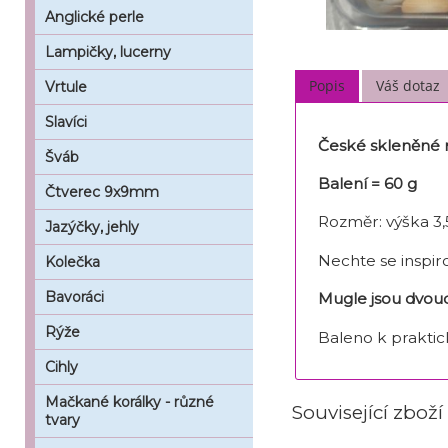
Anglické perle
Lampičky, lucerny
Popis
Váš dotaz
Vrtule
Slavíci
České skleněné 
Šváb
Balení = 60 g
Čtverec 9x9mm
Rozměr: výška 
Jazýčky, jehly
Nechte se inspir
Kolečka
Bavoráci
Mugle jsou dvoud
Rýže
Baleno k praktic
Cihly
Mačkané korálky - různé
Související zboží
tvary