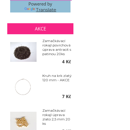
Powered by
Translate
AKCE
Zamačkávací
rokajl povrchová
úprava antracit s
patinou 20ks
4 Kč
Kruh na krk zlatý
120 mm - AKCE
7 Kč
Zamačkávací
rokajl úprava
zlato 2,5 mm 20
ks