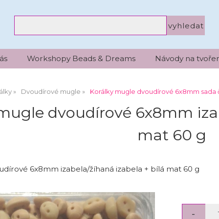
ás
Workshopy Beads & Dreams
Návody na tvořen
álky
Dvoudírové mugle
Korálky mugle dvoudírové 6x8mm sada 
mugle dvoudírové 6x8mm izabe
mat 60 g
dírové 6x8mm izabela/žíhaná izabela + bílá mat 60 g