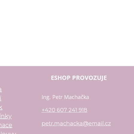
ESHOP PROVOZUJE
a
Ing. Petr Machačka
í
k
+420 607 241 918
ínky
petr.machacka@email.cz
mace