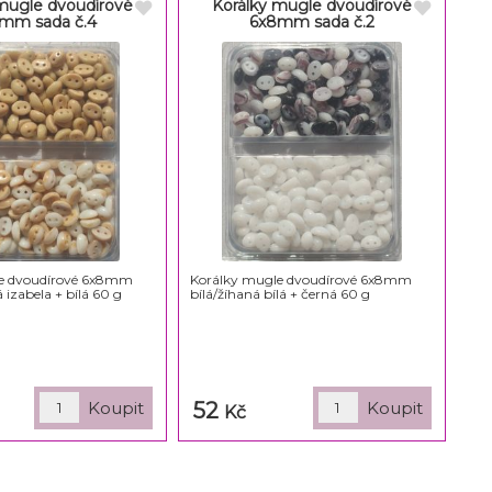
mugle dvoudírové
Korálky mugle dvoudírové
mm sada č.4
6x8mm sada č.2
e dvoudírové 6x8mm
Korálky mugle dvoudírové 6x8mm
 izabela + bílá 60 g
bílá/žíhaná bílá + černá 60 g
52
Kč