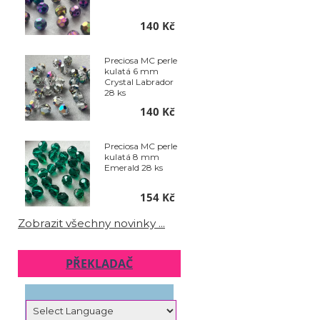
140 Kč
Preciosa MC perle
kulatá 6 mm
Crystal Labrador
28 ks
140 Kč
Preciosa MC perle
kulatá 8 mm
Emerald 28 ks
154 Kč
Zobrazit všechny novinky ...
PŘEKLADAČ