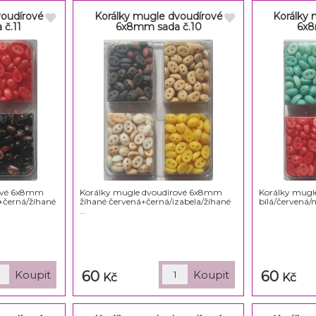
voudírové
Korálky mugle dvoudírové
Korálky 
č.11
6x8mm sada č.10
6x8
rové 6x8mm
Korálky mugle dvoudírové 6x8mm
Korálky mugl
+černá/žíhané
žíhané červená+černá/izabela/žíhané
bílá/červená/
...
60
60
Kč
Kč