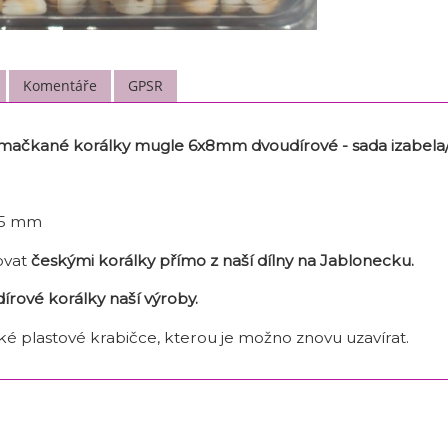
Komentáře
GPSR
mačkané korálky mugle 6x8mm dvoudírové - sada izabela/ž
3,5 mm
ovat
českými korálky
přímo z naší dílny na Jablonecku.
írové korálky naší výroby.
ké plastové krabičce, kterou je možno znovu uzavírat.