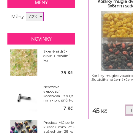
Korálky mugle d
MĚNY
6x8mm sada
Měny
NOVINKY
Skleněná drť -
olivín + rozalín 1
kg
75 Kč
Korálky mugle dvoudí
žlutá/žíhaná černá+čer
Nerezová
vlepovací
koncovka - 7 x 1,8
mm - pro šňůrku
pr. 1,2 mm sada
7 Kč
2ks
45
Kč
Preciosa MC perle
kulatá 6 mm Jet +
zušlechtění 28 ks