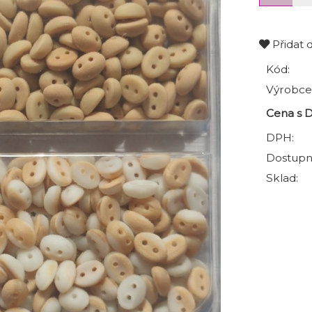
Přidat 
Kód:
Výrobce
Cena s 
DPH:
Dostupn
Sklad: