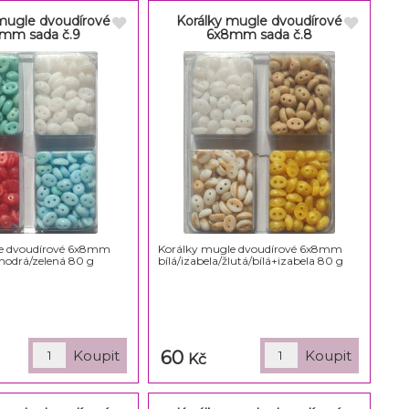
mugle dvoudírové
Korálky mugle dvoudírové
mm sada č.9
6x8mm sada č.8
e dvoudírové 6x8mm
Korálky mugle dvoudírové 6x8mm
modrá/zelená 80 g
bílá/izabela/žlutá/bílá+izabela 80 g
60
Kč