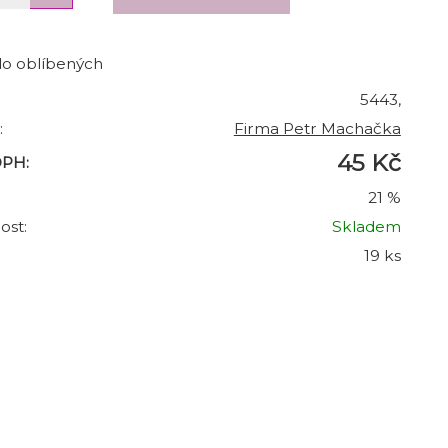
do oblíbených
5443,
:
Firma Petr Machačka
45 Kč
DPH:
21 %
ost:
Skladem
19 ks