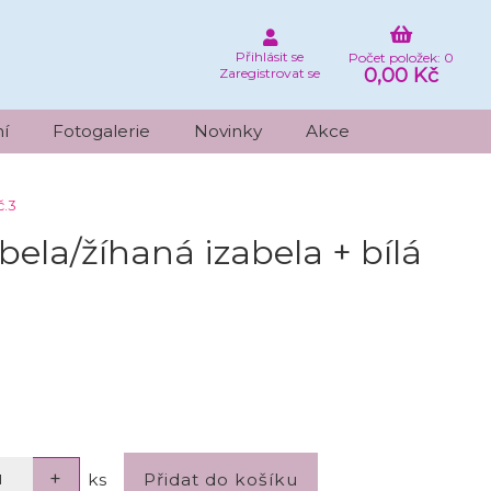
Přihlásit se
Počet položek: 0
0,00 Kč
Zaregistrovat se
í
Fotogalerie
Novinky
Akce
č.3
la/žíhaná izabela + bílá
ks