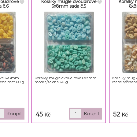
voudírové
Korálky mugle dvoudírové
Korálky 
 č.6
6x8mm sada č.5
6x8
rové 6x8mm
Korálky mugle dvoudírové 6x8mm
Korálky mugl
vená mat 60 g
modrá/zelená 60 g
izabela/žíhaná
45
52
Kč
Kč