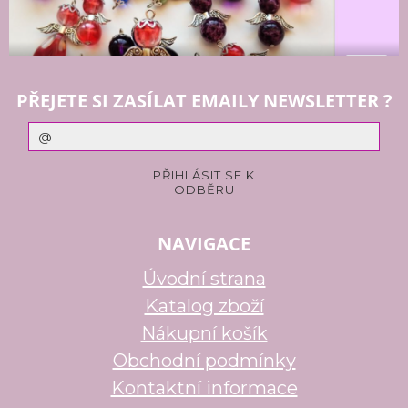
PŘEJETE SI ZASÍLAT EMAILY NEWSLETTER ?
NAVIGACE
Úvodní strana
Katalog zboží
Nákupní košík
Obchodní podmínky
Kontaktní informace