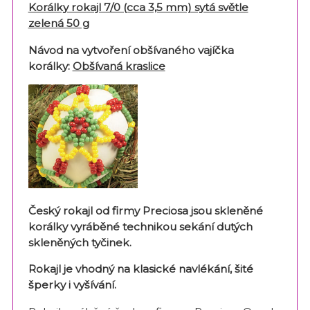
Korálky rokajl 7/0 (cca 3,5 mm) sytá světle
zelená 50 g
Návod na vytvoření obšívaného vají
čka
korálky:
Obšívaná kraslice
Český rokajl od firmy Preciosa jsou skleněné
korálky vyráběné technikou sekání dutých
skleněných tyčinek.
Rokajl je vhodný na klasické navlékání, šité
šperky i vyšívání.