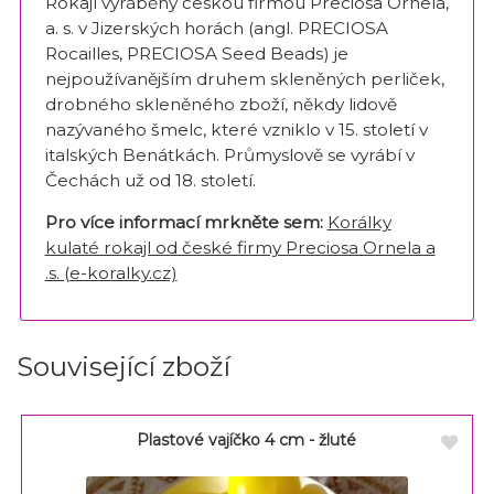
Rokajl vyráběný českou firmou Preciosa Ornela,
a. s. v Jizerských horách (angl. PRECIOSA
Rocailles, PRECIOSA Seed Beads) je
nejpoužívanějším druhem skleněných perliček,
drobného skleněného zboží, někdy lidově
nazývaného šmelc, které vzniklo v 15. století v
italských Benátkách. Průmyslově se vyrábí v
Čechách už od 18. století.
Pro více informací mrkněte sem:
Korálky
kulaté rokajl od české firmy Preciosa Ornela a
.s. (e-koralky.cz)
Související zboží
Plastové vajíčko 4 cm - žluté