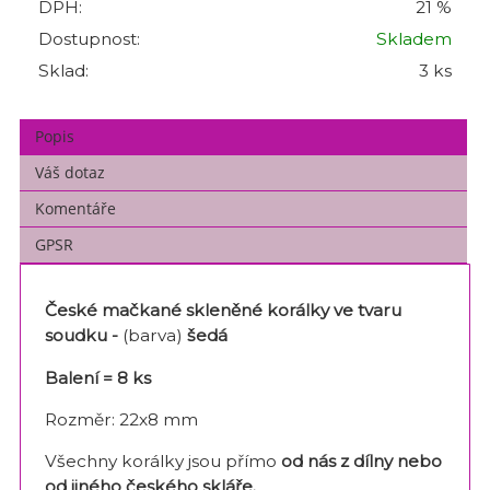
DPH:
21 %
Dostupnost:
Skladem
Sklad:
3 ks
Popis
Váš dotaz
Komentáře
GPSR
České mačkané skleněné korálky ve tvaru
soudku -
(barva)
šedá
Balení = 8 ks
Rozměr: 22x8 mm
Všechny korálky jsou přímo
od nás z dílny nebo
od jiného českého skláře
.