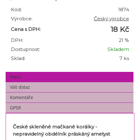
Kód:
1874
Výrobce:
Český výrobce
18 Kč
Cena s DPH:
DPH:
21 %
Dostupnost:
Skladem
Sklad:
7 ks
Popis
Váš dotaz
Komentáře
GPSR
České skleněné mačkané korálky -
n
epravidelný obdélník práskáný ametyst