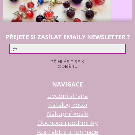
PŘEJETE SI ZASÍLAT EMAILY NEWSLETTER ?
NAVIGACE
Úvodní strana
Katalog zboží
Nákupní košík
Obchodní podmínky
Kontaktní informace