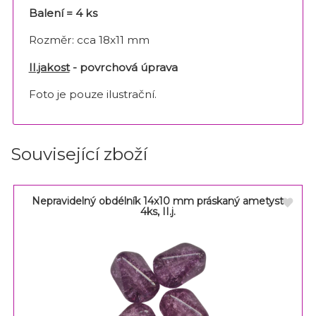
Balení = 4 ks
Rozměr: cca 18x11 mm
II.jakost
- povrchová úprava
Foto je pouze ilustrační.
Související zboží
Nepravidelný obdélník 14x10 mm práskaný ametyst
4ks, II.j.