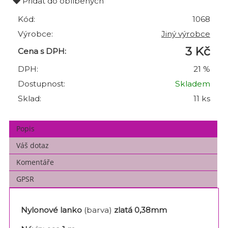
Přidat do oblíbených
Kód:
1068
Výrobce:
Jiný výrobce
3 Kč
Cena s DPH:
DPH:
21 %
Dostupnost:
Skladem
Sklad:
11 ks
Popis
Váš dotaz
Komentáře
GPSR
Nylonové lanko
(barva)
zlatá 0,38mm