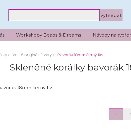
ás
Workshopy Beads & Dreams
Návody na tvořen
álky
Velké originální tvary
Bavorák 18mm černý 1ks
Skleněné korálky bavorák 
bavorák 18mm černý 1ks