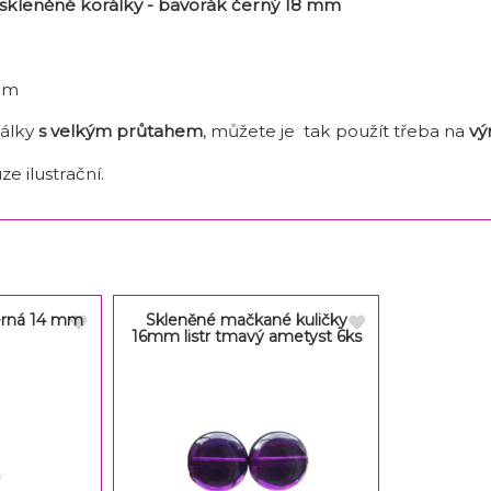
kleněné korálky - bavorák černý 18 mm
mm
rálky
s velkým průtahem
, můžete je tak použít třeba na
vý
ze ilustrační.
erná 14 mm
Skleněné mačkané kuličky
16mm listr tmavý ametyst 6ks