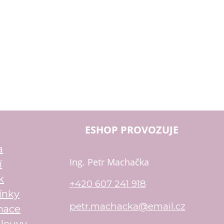
ESHOP PROVOZUJE
a
Ing. Petr Machačka
í
k
+420 607 241 918
ínky
petr.machacka@email.cz
mace