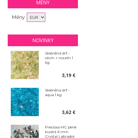
MĚNY
Měny
NOVINKY
Skleněná drť -
olivín + rozalín 1
kg
3,19 €
Skleněná drť -
aqua 1 kg
3,62 €
Preciosa MC perle
kulatá 6 mm
Crystal Labrador