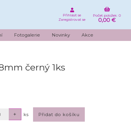
Přihlásit se
Počet položek: 0
0,00 €
Zaregistrovat se
í
Fotogalerie
Novinky
Akce
18mm černý 1ks
ks