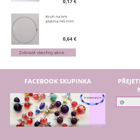
0,17 €
Kruh na krk
platina 145 mm
0,64 €
Zobrazit všechny akce ...
FACEBOOK SKUPINKA
PŘEJET