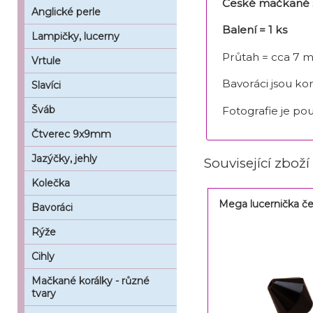
České mačkané s
Anglické perle
Balení = 1 ks
Lampičky, lucerny
Průtah = cca 7 
Vrtule
Bavoráci jsou ko
Slavíci
Šváb
Fotografie je pou
Čtverec 9x9mm
Jazýčky, jehly
Související zboží
Kolečka
Mega lucernička č
Bavoráci
Rýže
Cihly
Mačkané korálky - různé
tvary