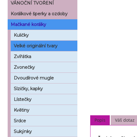
VÁNOČNÍ TVOŘENÍ
Korálkové šperky a ozdoby
Mačkané korálky
Kuličky
Velké originální tvary
Zvířátka
Zvonečky
Dvoudírové mugle
Slzičky, kapky
Lístečky
Květiny
Popis
Váš dotaz
Srdce
Sukýnky