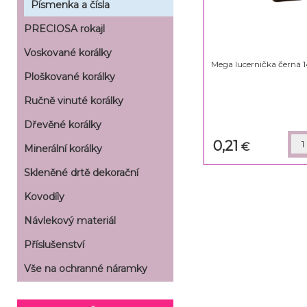
Písmenka a čísla
PRECIOSA rokajl
Voskované korálky
Mega lucernička černá 
Ploškované korálky
Ručně vinuté korálky
Dřevěné korálky
0,21
€
Minerální korálky
Skleněné drtě dekorační
Kovodíly
Návlekový materiál
Příslušenství
Vše na ochranné náramky