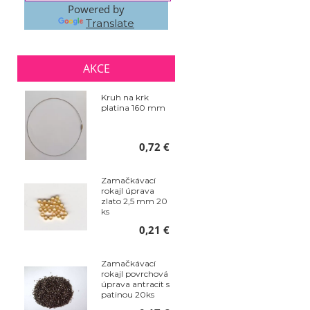
Powered by
Translate
AKCE
Kruh na krk
platina 160 mm
0,72 €
Zamačkávací
rokajl úprava
zlato 2,5 mm 20
ks
0,21 €
Zamačkávací
rokajl povrchová
úprava antracit s
patinou 20ks