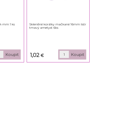
14 mm 1 ks
Skleněné korálky mačkané 16mm listr
tmavý ametyst 6ks
1,02
€