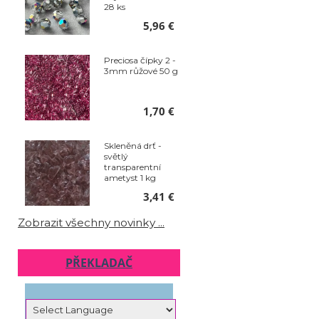
28 ks
5,96 €
Preciosa čípky 2 -
3mm růžové 50 g
1,70 €
Skleněná drť -
světlý
transparentní
ametyst 1 kg
3,41 €
Zobrazit všechny novinky ...
PŘEKLADAČ