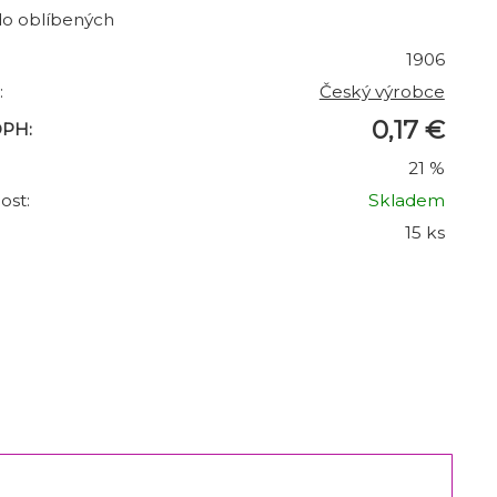
do oblíbených
1906
:
Český výrobce
0,17 €
DPH:
21 %
ost:
Skladem
15 ks