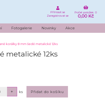
Přihlásit se
Počet položek: 0
0,00 Kč
Zaregistrovat se
í
Fotogalerie
Novinky
Akce
né korálky 8 mm šedé metalické 12ks
é metalické 12ks
ks