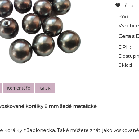
Přidat 
Kód:
Výrobce
Cena s 
DPH:
Dostupn
Sklad:
Komentáře
GPSR
voskované korálky 8 mm šedé metalické
né korálky z Jablonecka. Také můžete znát, jako voskované