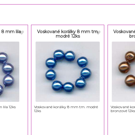
 8 mm lila
Voskované korálky 8 mm tm.
Voskované
modré 12ks
br
lila 12ks
Voskované korálky 8 mm tm. modré
Voskované ko
12ks
bronzové 12k