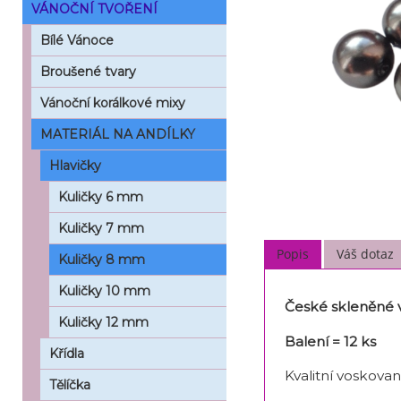
VÁNOČNÍ TVOŘENÍ
Bílé Vánoce
Broušené tvary
Vánoční korálkové mixy
MATERIÁL NA ANDÍLKY
Hlavičky
Kuličky 6 mm
Kuličky 7 mm
Popis
Váš dotaz
Kuličky 8 mm
Kuličky 10 mm
České skleněné 
Kuličky 12 mm
Balení = 12 ks
Křídla
Kvalitní voskova
Tělíčka