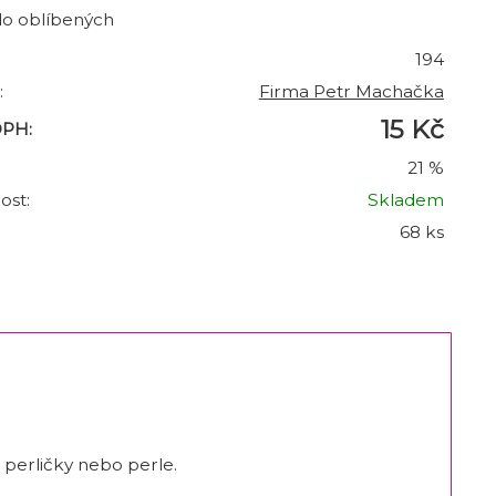
do oblíbených
194
:
Firma Petr Machačka
15 Kč
DPH:
21 %
ost:
Skladem
68 ks
 perličky nebo perle.