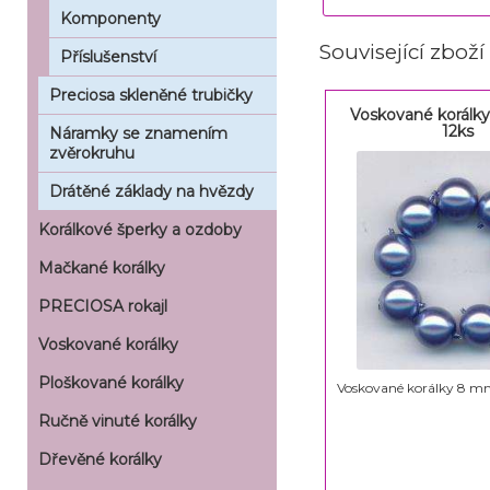
Komponenty
Související zboží
Příslušenství
Preciosa skleněné trubičky
Voskované korálky
12ks
Náramky se znamením
zvěrokruhu
Drátěné základy na hvězdy
Korálkové šperky a ozdoby
Mačkané korálky
PRECIOSA rokajl
Voskované korálky
Ploškované korálky
Voskované korálky 8 mm 
Ručně vinuté korálky
Dřevěné korálky