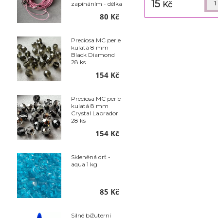
15
zapínáním - délka
Kč
50 cm - balení 10
80 Kč
ks
Preciosa MC perle
kulatá 8 mm
Black Diamond
28 ks
154 Kč
Preciosa MC perle
kulatá 8 mm
Crystal Labrador
28 ks
154 Kč
Skleněná drť -
aqua 1 kg
85 Kč
Silné bižuterní