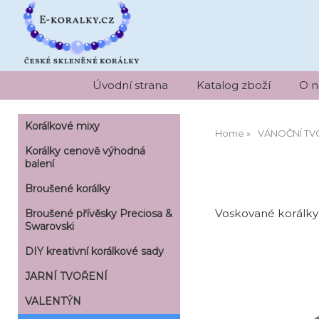
Úvodní strana
Katalog zboží
O n
Korálkové mixy
Home
VÁNOČNÍ TV
Korálky cenově výhodná
balení
Broušené korálky
Voskované korálky
Broušené přívěsky Preciosa &
Swarovski
DIY kreativní korálkové sady
JARNÍ TVOŘENÍ
VALENTÝN