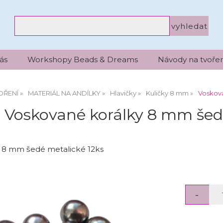
ás
Workshopy Beads & Dreams
Návody na tvořen
OŘENÍ
MATERIÁL NA ANDÍLKY
Hlavičky
Kuličky 8 mm
Voskova
Voskované korálky 8 mm šed
 8 mm šedé metalické 12ks