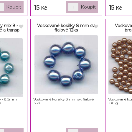
15
15
Kč
Kč
y mix 8 -
Voskované korálky 8 mm sv.
Voskova
 a transp.
fialové 12ks
bro
8 - 8,5mm
Voskované korálky 8 mm sv. fialové
Voskované ko
s
12ks
100 g