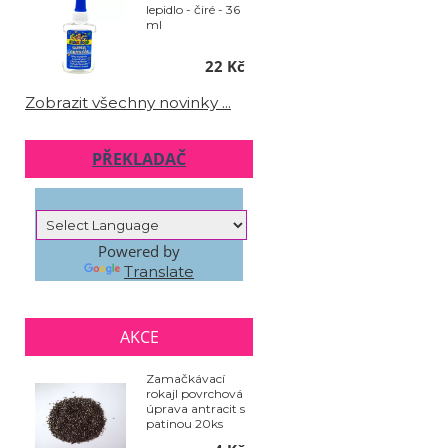
lepidlo - čiré - 36
ml
22 Kč
Zobrazit všechny novinky ...
PŘEKLADAČ
Powered by
Translate
AKCE
Zamačkávací
rokajl povrchová
úprava antracit s
patinou 20ks