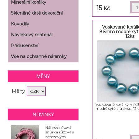
Minerální korálky
15
Kč
Skleněné drtě dekorační
Kovodíly
Voskované korálk
8,5mm modré syté
Návlekový materiál
12ks
Příslušenství
Vše na ochranné náramky
MĚNY
Měny
Voskované korálky mix 
modré syté a transp. 12k
NOVINKY
Náhrdelníková
šňůrka růžová s
nerezovým