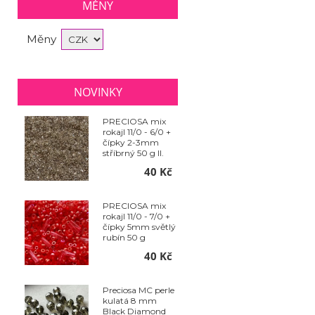
MĚNY
Měny
NOVINKY
PRECIOSA mix
rokajl 11/0 - 6/0 +
čípky 2-3mm
stříbrný 50 g II.
jakost
40 Kč
PRECIOSA mix
rokajl 11/0 - 7/0 +
čípky 5mm světlý
rubín 50 g
40 Kč
Preciosa MC perle
kulatá 8 mm
Black Diamond