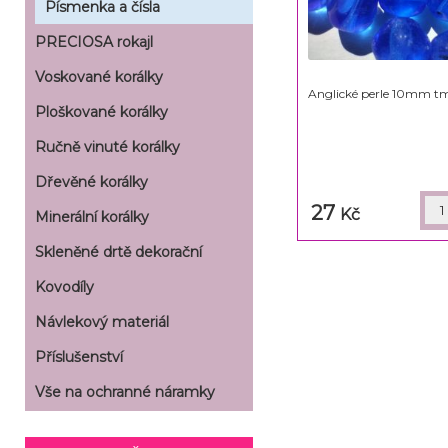
Písmenka a čísla
PRECIOSA rokajl
Voskované korálky
Anglické perle 10mm tma
Ploškované korálky
Ručně vinuté korálky
Dřevěné korálky
27
Kč
Minerální korálky
Skleněné drtě dekorační
Kovodíly
Návlekový materiál
Příslušenství
Vše na ochranné náramky