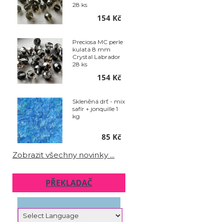
28 ks
154 Kč
Preciosa MC perle
kulatá 8 mm
Crystal Labrador
28 ks
154 Kč
Skleněná drť - mix
safír + jonquille 1
kg
85 Kč
Zobrazit všechny novinky ...
PŘEKLADAČ