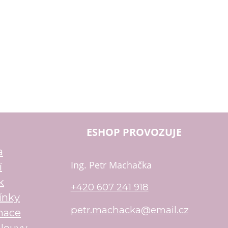
ESHOP PROVOZUJE
a
Ing. Petr Machačka
í
k
+420 607 241 918
ínky
petr.machacka@email.cz
mace