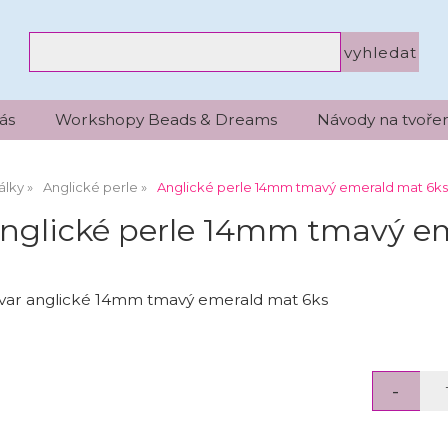
ás
Workshopy Beads & Dreams
Návody na tvořen
álky
Anglické perle
Anglické perle 14mm tmavý emerald mat 6ks, I
nglické perle 14mm tmavý emer
tvar anglické 14mm tmavý emerald mat 6ks