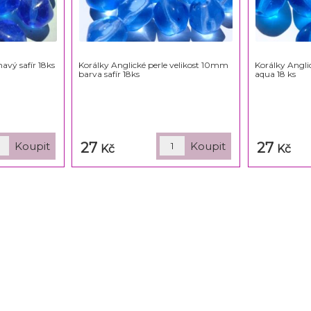
vý safír 18ks
Korálky Anglické perle velikost 10mm
Korálky Angli
barva safír 18ks
aqua 18 ks
27
27
Kč
Kč