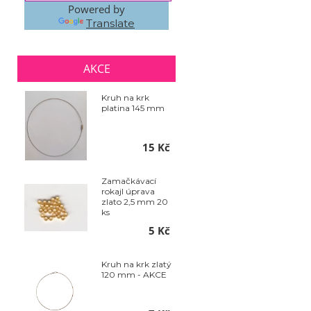
Powered by
Translate
AKCE
Kruh na krk
platina 145 mm
15 Kč
Zamačkávací
rokajl úprava
zlato 2,5 mm 20
ks
5 Kč
Kruh na krk zlatý
120 mm - AKCE