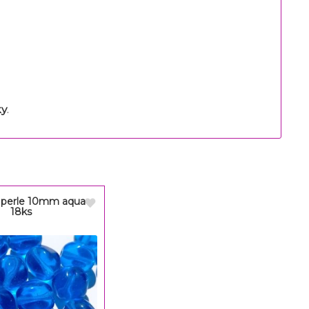
ky
.
 perle 10mm aqua
18ks