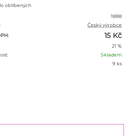
do oblíbených
1888
:
Český výrobce
15 Kč
DPH:
21 %
ost:
Skladem
9 ks