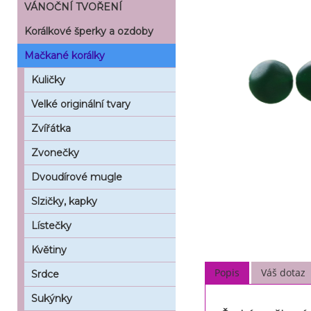
VÁNOČNÍ TVOŘENÍ
Korálkové šperky a ozdoby
Mačkané korálky
Kuličky
Velké originální tvary
Zvířátka
Zvonečky
Dvoudírové mugle
Slzičky, kapky
Lístečky
Květiny
Popis
Váš dotaz
Srdce
Sukýnky