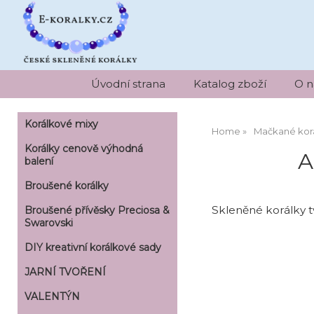
Úvodní strana
Katalog zboží
O n
Korálkové mixy
Home
Mačkané kor
Korálky cenově výhodná
A
balení
Broušené korálky
Skleněné korálky 
Broušené přívěsky Preciosa &
Swarovski
DIY kreativní korálkové sady
JARNÍ TVOŘENÍ
VALENTÝN