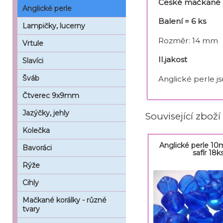
České mačkané s
Anglické perle
Balení = 6 ks
Lampičky, lucerny
Rozměr: 14 mm
Vrtule
II.jakost
Slavíci
Šváb
Anglické perle js
Čtverec 9x9mm
Jazýčky, jehly
Související zboží
Kolečka
Anglické perle 1
Bavoráci
safír 18k
Rýže
Cihly
Mačkané korálky - různé
tvary