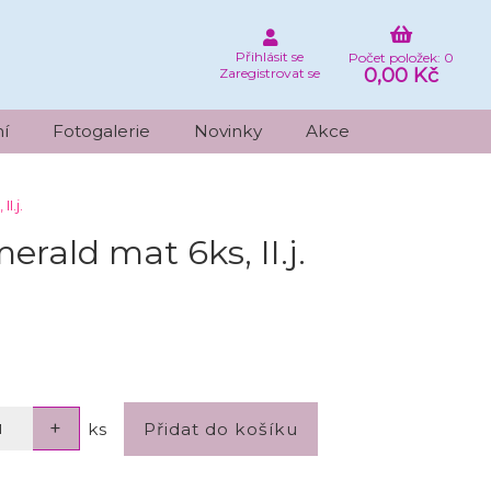
Přihlásit se
Počet položek: 0
0,00 Kč
Zaregistrovat se
í
Fotogalerie
Novinky
Akce
I.j.
ald mat 6ks, II.j.
ks