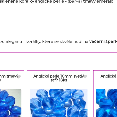
kleněné korálky anglické perle -
(barva)
tmavý emerald
ou elegantní korálky, které se skvěle hodí na
večerní šper
0mm tmavý
Anglické perle 10mm světlý
Anglické
s
safír 18ks