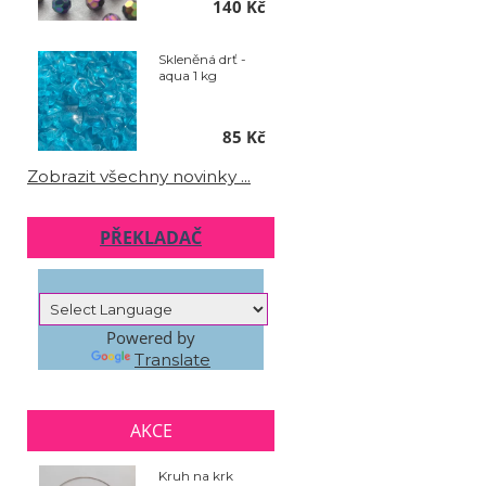
140 Kč
Skleněná drť -
aqua 1 kg
85 Kč
Zobrazit všechny novinky ...
PŘEKLADAČ
Powered by
Translate
AKCE
Kruh na krk