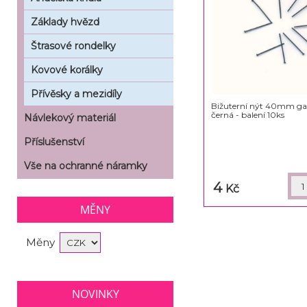
Základy hvězd
Štrasové rondelky
Kovové korálky
Přívěsky a mezidíly
Bižuterní nýt 40mm ga
černá - balení 10ks
Návlekový materiál
Příslušenství
Vše na ochranné náramky
4
Kč
MĚNY
Měny
NOVINKY