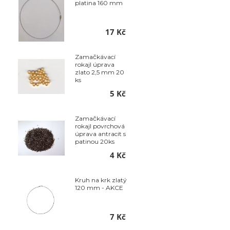
platina 160 mm
17 Kč
Zamačkávací
rokajl úprava
zlato 2,5 mm 20
ks
5 Kč
Zamačkávací
rokajl povrchová
úprava antracit s
patinou 20ks
4 Kč
Kruh na krk zlatý
120 mm - AKCE
7 Kč