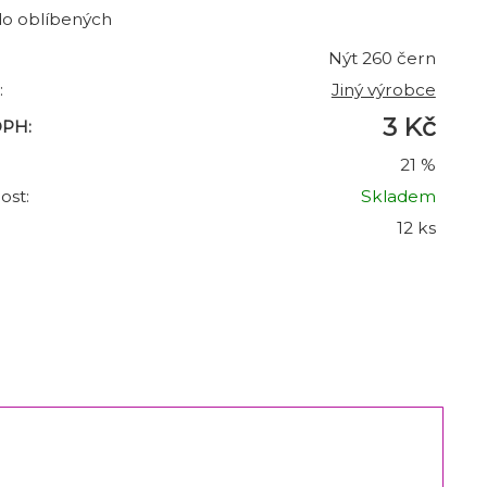
do oblíbených
Nýt 260 čern
:
Jiný výrobce
3 Kč
DPH:
21 %
ost:
Skladem
12 ks