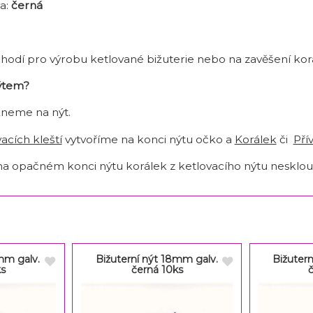
a:
černá
e hodí pro výrobu ketlované bižuterie nebo na zavěšení korá
nýtem?
kneme na nýt.
acích kleští
vytvoříme na konci nýtu očko a
Korálek
či
Pří
 na opačném konci nýtu korálek z ketlovacího nýtu nesklou
mm galv.
Bižuterní nýt 18mm galv.
Bižuter
ks
černá 10ks