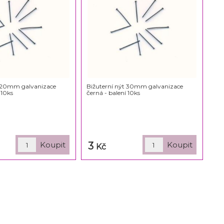
t 20mm galvanizace
Bižuterní nýt 30mm galvanizace
 10ks
černá - balení 10ks
3
Kč