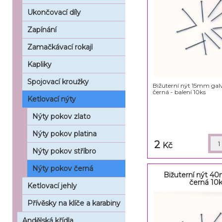
Ukončovací díly
Zapínání
Zamačkávací rokajl
Kapliky
Spojovací kroužky
Bižuterní nýt 15mm gal
černá - balení 10ks
Ketlovací nýty
Nýty pokov zlato
Nýty pokov platina
2
Kč
Nýty pokov stříbro
Nýty pokov černá
Bižuterní nýt 4
černá 10
Ketlovací jehly
Přívěsky na klíče a karabiny
Andělská křídla