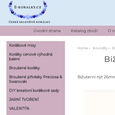
Úvodní strana
Katalog zboží
O n
Korálkové mixy
Home
Kovodíly
B
Korálky cenově výhodná
Bi
balení
Broušené korálky
Bižuterní nýt 26mm
Broušené přívěsky Preciosa &
Swarovski
DIY kreativní korálkové sady
JARNÍ TVOŘENÍ
VALENTÝN