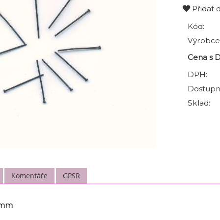
Přidat 
Kód:
Výrobce
Cena s 
DPH:
Dostupn
Sklad:
Komentáře
GPSR
6 mm