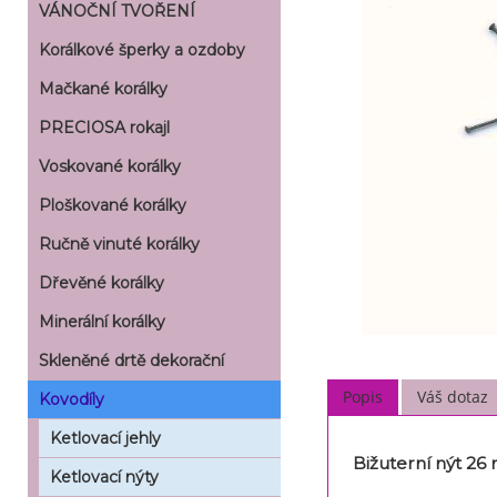
VÁNOČNÍ TVOŘENÍ
Korálkové šperky a ozdoby
Mačkané korálky
PRECIOSA rokajl
Voskované korálky
Ploškované korálky
Ručně vinuté korálky
Dřevěné korálky
Minerální korálky
Skleněné drtě dekorační
Popis
Váš dotaz
Kovodíly
Ketlovací jehly
Bižuterní nýt 2
Ketlovací nýty