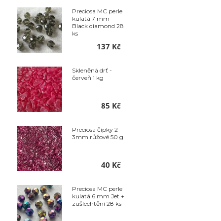
Preciosa MC perle
kulatá 7 mm
Black diamond 28
ks
137 Kč
Skleněná drť -
červeň 1 kg
85 Kč
Preciosa čípky 2 -
3mm růžové 50 g
40 Kč
Preciosa MC perle
kulatá 6 mm Jet +
zušlechtění 28 ks