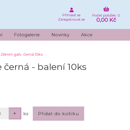
Přihlásit se
Počet položek: 0
0,00 Kč
Zaregistrovat se
í
Fotogalerie
Novinky
Akce
t 26mm galv. černá 10ks
černá - balení 10ks
ks