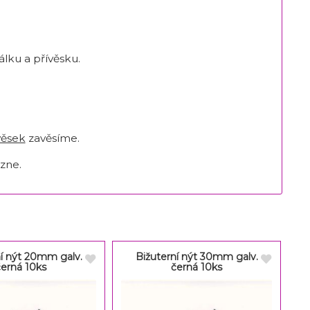
lku a přívěsku.
věsek
zavěsíme.
zne.
ní nýt 20mm galv.
Bižuterní nýt 30mm galv.
černá 10ks
černá 10ks