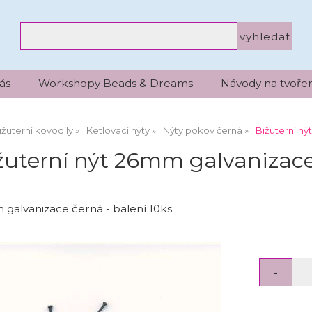
ás
Workshopy Beads & Dreams
Návody na tvořen
ižuterní kovodíly
Ketlovací nýty
Nýty pokov černá
Bižuterní ný
žuterní nýt 26mm galvanizace 
 galvanizace černá - balení 10ks