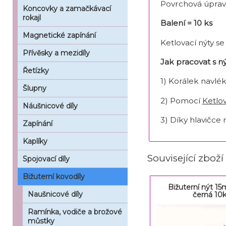
Povrchová úprav
Koncovky a zamačkávací
rokajl
Balení = 10 ks
Magnetické zapínání
Ketlovací nýty s
Přívěsky a mezidíly
Jak pracovat s 
Řetízky
1) Korálek navlé
Šlupny
2) Pomocí
Ketlov
Náušnicové díly
3) Díky hlavičce
Zapínání
Kaplíky
Související zboží
Spojovací díly
Bižuterní kovodíly
Bižuterní nýt 15
Naušnicové díly
černá 10
Ramínka, vodiče a brožové
můstky