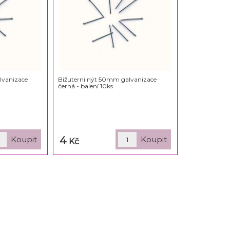
lvanizace
Bižuterní nýt 50mm galvanizace
černá - balení 10ks
4
Kč