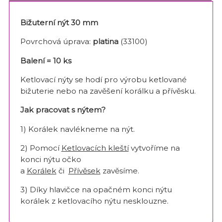
Bižuterní nýt 30 mm
Povrchová úprava:
platina
(33100)
Balení = 10 ks
Ketlovací nýty se hodí pro výrobu ketlované
bižuterie nebo na zavěšení korálku a přívěsku.
Jak pracovat s nýtem?
1) Korálek navlékneme na nýt.
2) Pomocí
Ketlovacích kleští
vytvoříme na
konci nýtu očko
a
Korálek
či
Přívěsek
zavěsíme.
3) Díky hlavičce na opačném konci nýtu
korálek z ketlovacího nýtu nesklouzne.