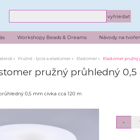
ás
Workshopy Beads & Dreams
Návody na tvořen
teriál
Pružné - lycra a elastomer
Elastomer
Elastomer pružný 
stomer pružný průhledný 0,5
průhledný 0,5 mm cívka cca 120 m