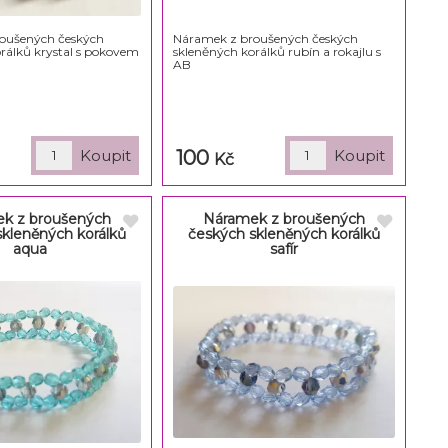
oušených českých
Náramek z broušených českých
rálků krystal s pokovem
skleněných korálků rubín a rokajlu s
AB
100
Kč
k z broušených
Náramek z broušených
skleněných korálků
českých skleněných korálků
aqua
safír