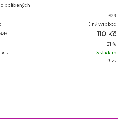
do oblíbených
629
:
Jiný výrobce
110 Kč
DPH:
21 %
ost:
Skladem
9 ks