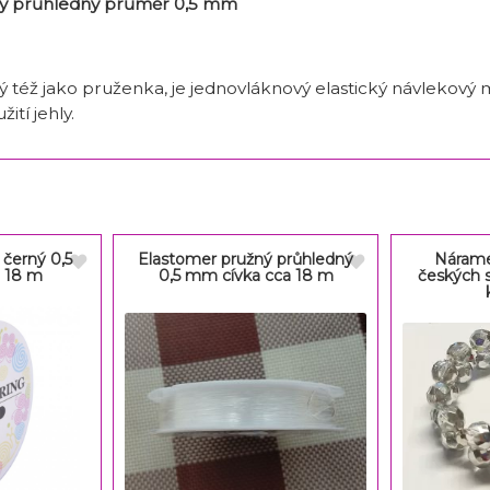
ný průhledný průměr 0,5 mm
 též jako pruženka, je jednovláknový elastický návlekový ma
tí jehly.
 černý 0,5
Elastomer pružný průhledný
Nárame
 18 m
0,5 mm cívka cca 18 m
českých 