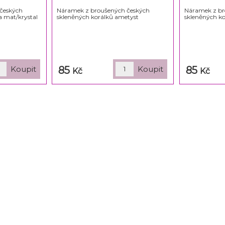
českých
Náramek z broušených českých
Náramek z br
a mat/krystal
skleněných korálků ametyst
skleněných k
85
85
Kč
Kč