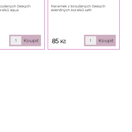
oušených českých
Náramek z broušených českých
orálků aqua
skleněných korálků safír
85
Kč