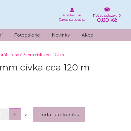
Přihlásit se
Počet položek: 0
0,00 Kč
Zaregistrovat se
í
Fotogalerie
Novinky
Akce
průhledný 0,5 mm cívka cca 120 m
 mm cívka cca 120 m
ks