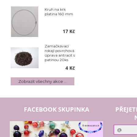
Kruh na krk
platina 160 mm
17 Kč
Zamačkávací
rokajl povrchová
úprava antracit s
patinou 20ks
4 Kč
Zobrazit všechny akce ...
FACEBOOK SKUPINKA
PŘEJET