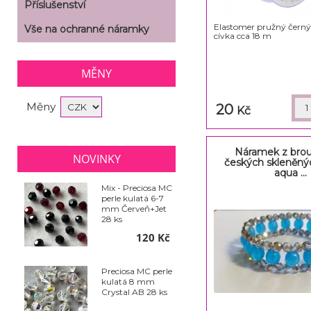
Příslušenství
Elastomer pružný čern
Vše na ochranné náramky
cívka cca 18 m
MĚNY
Měny
20
Kč
Náramek z bro
NOVINKY
českých skleněný
aqua ...
Mix - Preciosa MC
perle kulatá 6-7
mm Červeň+Jet
28 ks
120 Kč
Preciosa MC perle
kulatá 8 mm
Crystal AB 28 ks