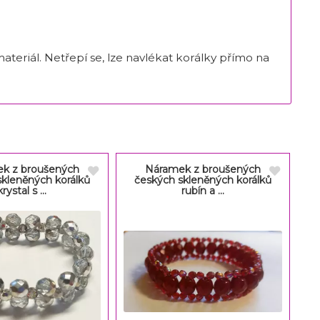
teriál. Netřepí se, lze navlékat korálky přímo na
k z broušených
Náramek z broušených
skleněných korálků
českých skleněných korálků
krystal s ...
rubín a ...