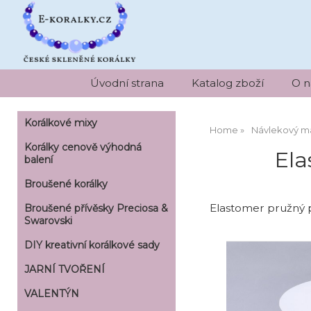
Úvodní strana
Katalog zboží
O n
Korálkové mixy
Home
Návlekový ma
Korálky cenově výhodná
Ela
balení
Broušené korálky
Elastomer pružný 
Broušené přívěsky Preciosa &
Swarovski
DIY kreativní korálkové sady
JARNÍ TVOŘENÍ
VALENTÝN