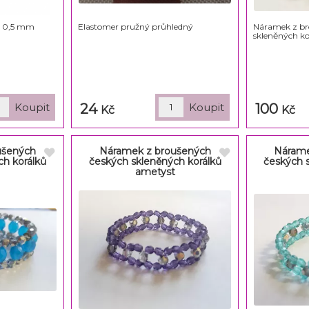
ý 0,5 mm
Elastomer pružný průhledný
Náramek z br
skleněných ko
24
100
Kč
Kč
ušených
Náramek z broušených
Nárame
ch korálků
českých skleněných korálků
českých 
ametyst