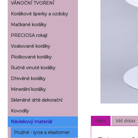
VÁNOČNÍ TVOŘENÍ
Korálkové šperky a ozdoby
Mačkané korálky
PRECIOSA rokajl
Voskované korálky
Ploškované korálky
Ručně vinuté korálky
Dřevěné korálky
Minerální korálky
Skleněné drtě dekorační
Kovodíly
Popis
Váš dotaz
Návlekový materiál
Pružné - lycra a elastomer