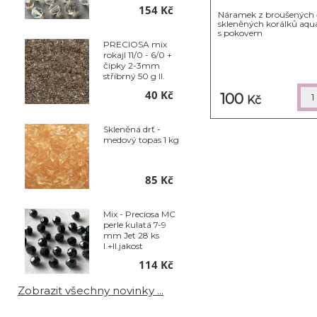
154 Kč
Náramek z broušených 
skleněných korálků aqu
s pokovem
PRECIOSA mix
rokajl 11/0 - 6/0 +
čípky 2-3mm
stříbrný 50 g II.
jakost
40 Kč
100
Kč
Skleněná drť -
medový topas 1 kg
85 Kč
Mix - Preciosa MC
perle kulatá 7-9
mm Jet 28 ks
I.+II.jakost
114 Kč
Zobrazit všechny novinky ...