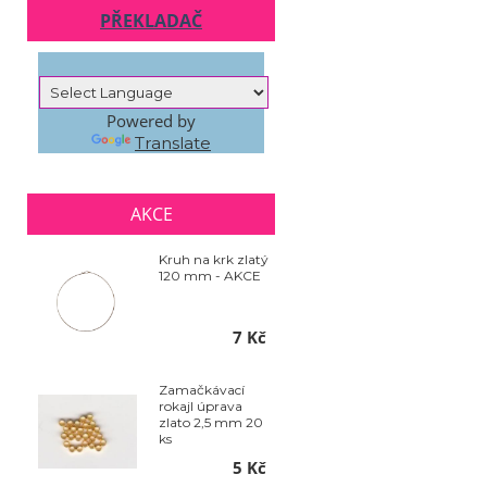
PŘEKLADAČ
Powered by
Translate
AKCE
Kruh na krk zlatý
120 mm - AKCE
7 Kč
Zamačkávací
rokajl úprava
zlato 2,5 mm 20
ks
5 Kč