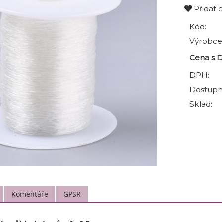
Přidat 
Kód:
Výrobce
Cena s 
DPH:
Dostupn
Sklad:
Komentáře
GPSR