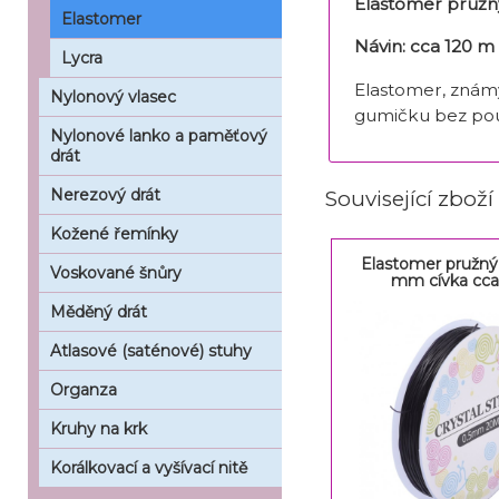
Elastomer pruž
Elastomer
Návin: cca 120 m
Lycra
Elastomer, známý
Nylonový vlasec
gumičku bez použi
Nylonové lanko a paměťový
drát
Nerezový drát
Související zboží
Kožené řemínky
Elastomer pružný
Voskované šnůry
mm cívka cca
Měděný drát
Atlasové (saténové) stuhy
Organza
Kruhy na krk
Korálkovací a vyšívací nitě