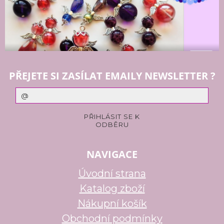
PŘEJETE SI ZASÍLAT EMAILY NEWSLETTER ?
NAVIGACE
Úvodní strana
Katalog zboží
Nákupní košík
Obchodní podmínky