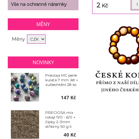
2
Vše na ochranné náramky
Kč
MĚNY
Měny
NOVINKY
Preciosa MC perle
kulatá 7 mm Jet +
zušlechtění 28 ks
147 Kč
PRECIOSA mix
rokajl 11/0 - 6/0 +
čípky 2-3mm
stříbrný 50 g II.
jakost
40 Kč