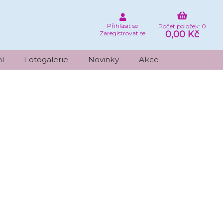
Přihlásit se
Počet položek: 0
0,00 Kč
Zaregistrovat se
í
Fotogalerie
Novinky
Akce