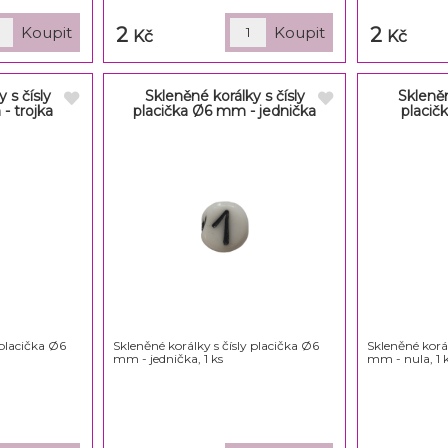
2
2
Kč
Kč
 s čísly
Skleněné korálky s čísly
Skleněn
- trojka
placička Ø6 mm - jednička
placič
 placička Ø6
Skleněné korálky s čísly placička Ø6
Skleněné korál
mm - jednička, 1 ks
mm - nula, 1 