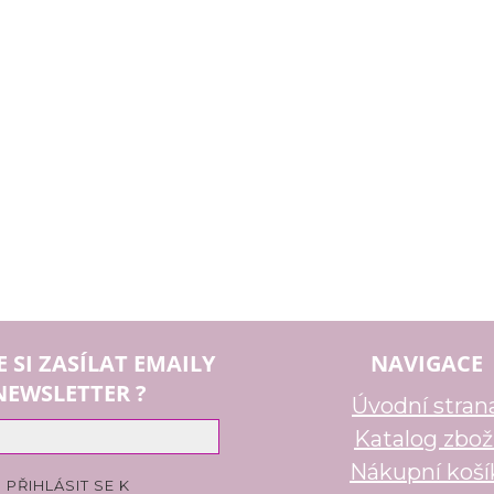
E SI ZASÍLAT EMAILY
NAVIGACE
NEWSLETTER ?
Úvodní stran
Katalog zbož
Nákupní koší