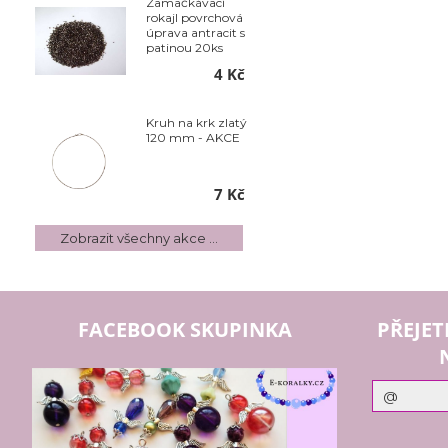
Zamačkávací
rokajl povrchová
úprava antracit s
patinou 20ks
4 Kč
Kruh na krk zlatý
120 mm - AKCE
7 Kč
Zobrazit všechny akce ...
FACEBOOK SKUPINKA
PŘEJET