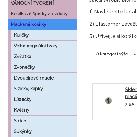
VÁNOČNÍ TVOŘENÍ
1) Navlékněte korál
Korálkové šperky a ozdoby
2) Elastomer zavažt
Mačkané korálky
Kuličky
3) Užívejte si korá
Velké originální tvary
O kategorii výše
Zvířátka
Zvonečky
Dvoudírové mugle
Slzičky, kapky
Sklen
plac
Lístečky
jedni
2
Kč
Květiny
Srdce
Sukýnky