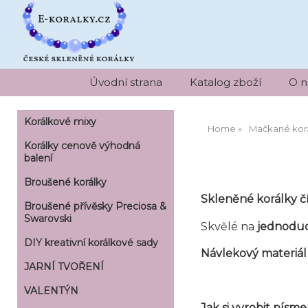
Úvodní strana
Katalog zboží
O n
Korálkové mixy
Home
Mačkané kor
Korálky cenově výhodná
balení
Broušené korálky
Skleněné korálky č
Broušené přívěsky Preciosa &
Swarovski
Skvělé na
jednoduc
DIY kreativní korálkové sady
Návlekový materiál
JARNÍ TVOŘENÍ
VALENTÝN
Jak si vyrobit pís