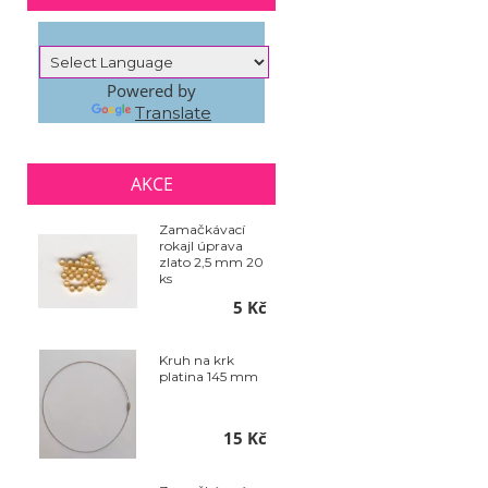
Powered by
Translate
AKCE
Zamačkávací
rokajl úprava
zlato 2,5 mm 20
ks
5 Kč
Kruh na krk
platina 145 mm
15 Kč