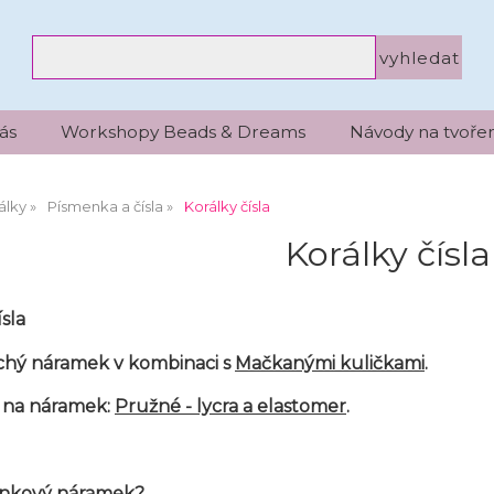
ás
Workshopy Beads & Dreams
Návody na tvořen
álky
Písmenka a čísla
Korálky čísla
Korálky čísla
ísla
hý náramek v kombinaci s
Mačkanými kuličkami
.
 na náramek:
Pružné - lycra a elastomer
.
menkový náramek?