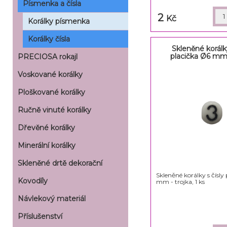
Písmenka a čísla
2
Kč
Korálky písmenka
Korálky čísla
Skleněné korálky
placička Ø6 mm 
PRECIOSA rokajl
Voskované korálky
Ploškované korálky
Ručně vinuté korálky
Dřevěné korálky
Minerální korálky
Skleněné drtě dekorační
Skleněné korálky s čísly
Kovodíly
mm - trojka, 1 ks
Návlekový materiál
Příslušenství