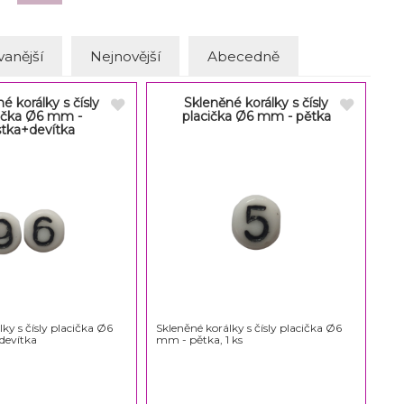
anější
Nejnovější
Abecedně
é korálky s čísly
Skleněné korálky s čísly
ička Ø6 mm -
placička Ø6 mm - pětka
stka+devítka
ky s čísly placička Ø6
Skleněné korálky s čísly placička Ø6
devítka
mm - pětka, 1 ks