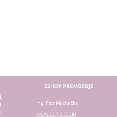
ESHOP PROVOZUJE
a
Ing. Petr Machačka
í
k
+420 607 241 918