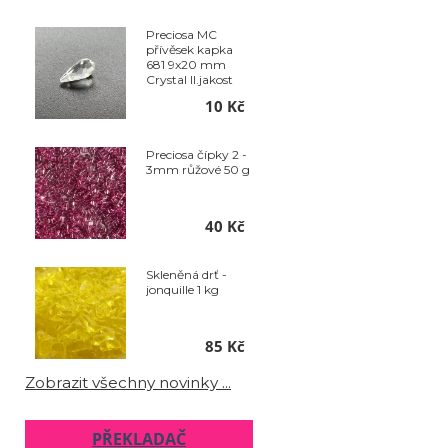
Preciosa MC
přívěsek kapka
681 9x20 mm
Crystal II.jakost
10 Kč
Preciosa čípky 2 -
3mm růžové 50 g
40 Kč
Skleněná drť -
jonquille 1 kg
85 Kč
Zobrazit všechny novinky ...
PŘEKLADAČ