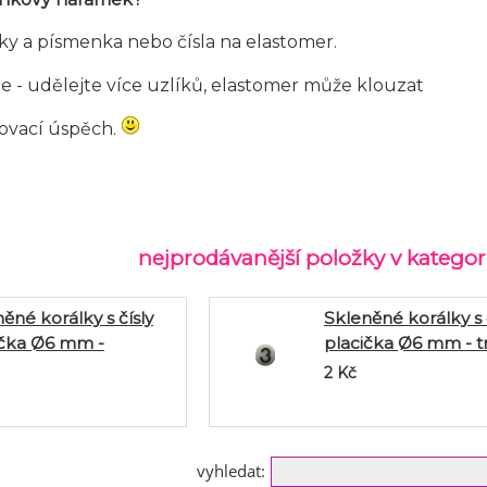
ky a písmenka nebo čísla na elastomer.
e - udělejte více uzlíků, elastomer může klouzat
lkovací úspěch.
nejprodávanější položky v kategorii
ěné korálky s čísly
Skleněné korálky s 
ička Ø6 mm -
placička Ø6 mm - t
čka
2
Kč
vyhledat: