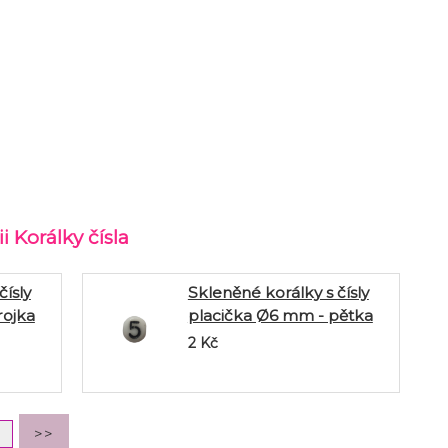
 Korálky čísla
čísly
Skleněné korálky s čísly
rojka
placička Ø6 mm - pětka
2
Kč