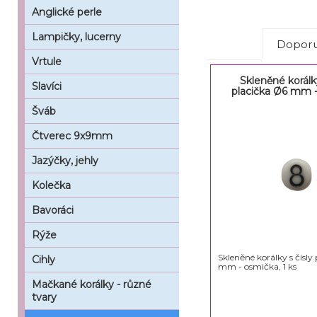
Anglické perle
Lampičky, lucerny
Doporu
Vrtule
Skleněné korálky
Slavíci
placička Ø6 mm 
Šváb
Čtverec 9x9mm
Jazýčky, jehly
Kolečka
Bavoráci
Rýže
Skleněné korálky s čísly
Cihly
mm - osmička, 1 ks
Mačkané korálky - různé
tvary