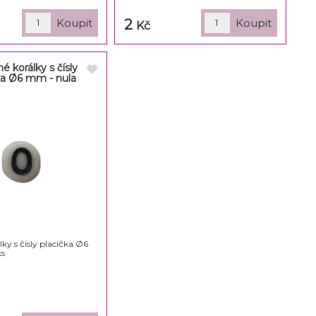
2
Kč
é korálky s čísly
ka Ø6 mm - nula
ky s čísly placička Ø6
ks