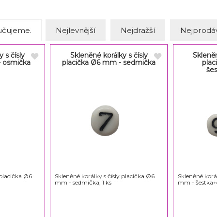
čujeme.
Nejlevnější
Nejdražší
Nejprodáv
 s čísly
Skleněné korálky s čísly
Skleněn
- osmička
placička Ø6 mm - sedmička
plac
še
 placička Ø6
Skleněné korálky s čísly placička Ø6
Skleněné korál
mm - sedmička, 1 ks
mm - šestka+