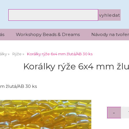
ás
Workshopy Beads & Dreams
Návody na tvořen
álky
Rýže
Korálky rýže 6x4 mm žlutá/AB 30 ks
Korálky rýže 6x4 mm žlu
m žlutá/AB 30 ks