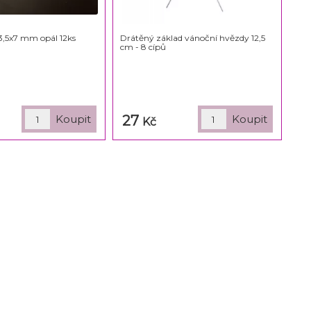
13,5x7 mm opál 12ks
Drátěný základ vánoční hvězdy 12,5
cm - 8 cípů
27
Kč