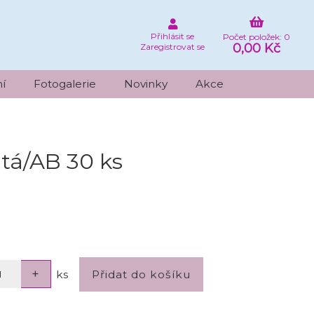
Přihlásit se
Počet položek: 0
0,00 Kč
Zaregistrovat se
í
Fotogalerie
Novinky
Akce
tá/AB 30 ks
ks