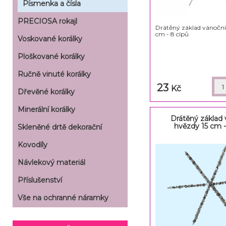
Písmenka a čísla
PRECIOSA rokajl
Drátěný základ vánoční
cm - 8 cípů
Voskované korálky
Ploškované korálky
Ručně vinuté korálky
23
Kč
Dřevěné korálky
Minerální korálky
Drátěný základ
hvězdy 15 cm -
Skleněné drtě dekorační
Kovodíly
Návlekový materiál
Příslušenství
Vše na ochranné náramky