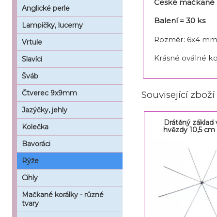
České mačkané s
Anglické perle
Balení = 30 ks
Lampičky, lucerny
Rozměr: 6x4 m
Vrtule
Krásné oválné ko
Slavíci
Šváb
Čtverec 9x9mm
Související zboží
Jazýčky, jehly
Drátěný základ
Kolečka
hvězdy 10,5 cm 
Bavoráci
Rýže
Cihly
Mačkané korálky - různé
tvary