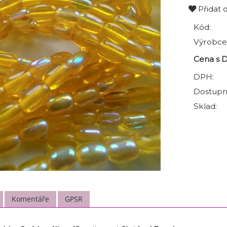
Přidat 
Kód:
Výrobce
Cena s 
DPH:
Dostupn
Sklad:
Komentáře
GPSR