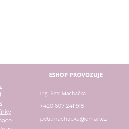
ESHOP PROVOZUJE
a
Ing. Petr Machačka
í
k
+420 607 241 918
ínky
petr.machacka@email.cz
mace