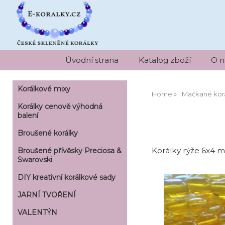
Úvodní strana
Katalog zboží
O n
Korálkové mixy
Home
Mačkané kor
Korálky cenově výhodná
balení
Broušené korálky
Korálky rýže 6x4 m
Broušené přívěsky Preciosa &
Swarovski
DIY kreativní korálkové sady
JARNÍ TVOŘENÍ
VALENTÝN