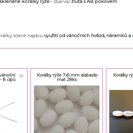
kleněné korálky rýže -
(barva)
žlutá s AB pokovem
m
rálky, které najdou
využití od vánočních hvězd, náramků a 
 vánoční
Korálky rýže 7x5 mm alabastr
Korálky r
- 8 cípů
mat 28ks