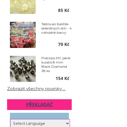
85 Kč
Testovací balíček
skleněných drtí - 4
náhodné barvy
70 Kč
Preciosa MC perle
kulatá 8 mm
Black Diamond
28 ks
154 Kč
Zobrazit všechny novinky ...
PŘEKLADAČ