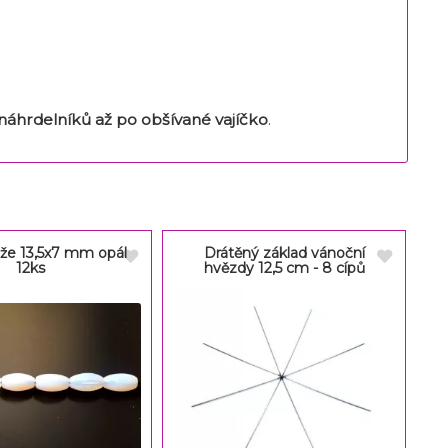
náhrdelníků až po obšívané vajíčko
.
ýže 13,5x7 mm opál
Drátěný základ vánoční
12ks
hvězdy 12,5 cm - 8 cípů