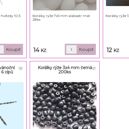
 hvězdy 10,5
Korálky rýže 7x5 mm alabastr mat
Korálky rýže 
28ks
14
12
Kč
Kč
 vánoční
Korálky rýže 3x4 mm černá
 6 cípů
200ks