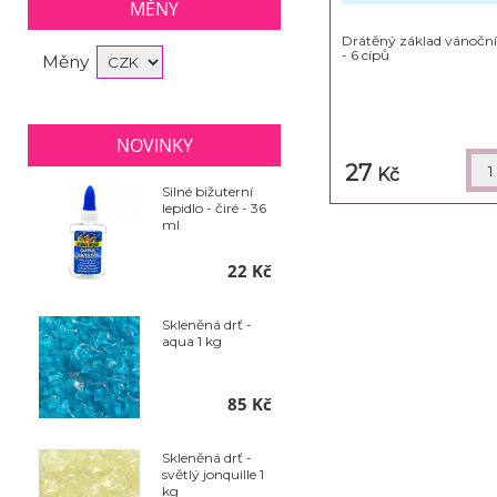
MĚNY
Drátěný základ vánoční
- 6 cípů
Měny
NOVINKY
27
Kč
Silné bižuterní
lepidlo - čiré - 36
ml
22 Kč
Skleněná drť -
aqua 1 kg
85 Kč
Skleněná drť -
světlý jonquille 1
kg