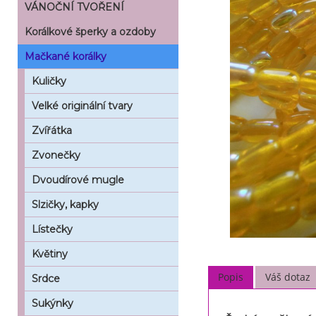
VÁNOČNÍ TVOŘENÍ
Korálkové šperky a ozdoby
Mačkané korálky
Kuličky
Velké originální tvary
Zvířátka
Zvonečky
Dvoudírové mugle
Slzičky, kapky
Lístečky
Květiny
Popis
Váš dotaz
Srdce
Sukýnky