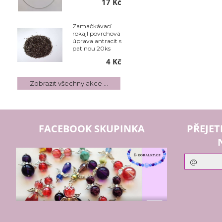
17 Kč
Zamačkávací
rokajl povrchová
úprava antracit s
patinou 20ks
4 Kč
Zobrazit všechny akce ...
FACEBOOK SKUPINKA
PŘEJET