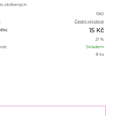
do oblíbených
1961
:
Český výrobce
15 Kč
DPH:
21 %
ost:
Skladem
8 ks