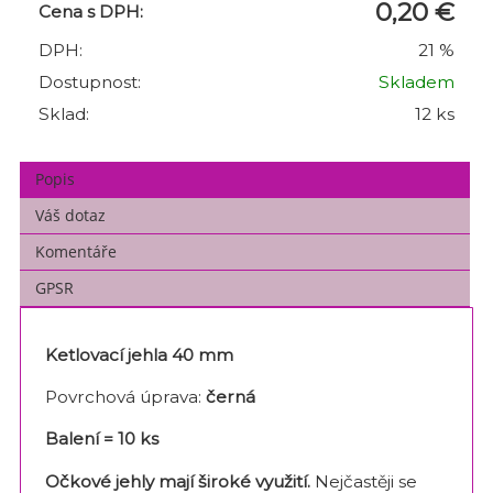
0,20 €
Cena s DPH:
DPH:
21 %
Dostupnost:
Skladem
Sklad:
12 ks
Popis
Váš dotaz
Komentáře
GPSR
Ketlovací jehla 40 mm
Povrchová úprava:
černá
Balení = 10 ks
Očkové jehly mají široké využití.
Nejčastěji se