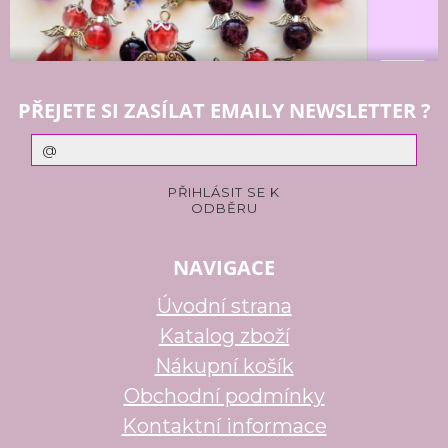
PŘEJETE SI ZASÍLAT EMAILY NEWSLETTER ?
NAVIGACE
Úvodní strana
Katalog zboží
Nákupní košík
Obchodní podmínky
Kontaktní informace