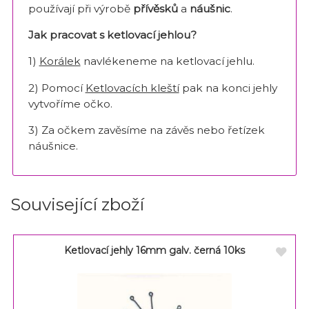
používají při výrobě
přívěsků
a
náušnic
.
Jak pracovat s ketlovací jehlou?
1)
Korálek
navlékeneme na ketlovací jehlu.
2) Pomocí
Ketlovacích kleští
pak na konci jehly
vytvoříme očko.
3) Za očkem zavěsíme na závěs nebo řetízek
náušnice.
Související zboží
Ketlovací jehly 16mm galv. černá 10ks