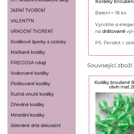
DIY kreativní korálkové sady
Korálky broušen
JARNÍ TVOŘENÍ
Balení = 18 ks
VALENTÝN
Vyrobte si elega
na
drátované
výr
VÁNOČNÍ TVOŘENÍ
Korálkové šperky a ozdoby
PS: Peridot = zel
Mačkané korálky
PRECIOSA rokajl
Související zboží
Voskované korálky
Korálky broušené 
Ploškované korálky
olivín mat 2
Ručně vinuté korálky
Dřevěné korálky
Minerální korálky
Skleněné drtě dekorační