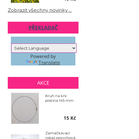
Zobrazit všechny novinky ...
PŘEKLADAČ
Powered by
Translate
AKCE
Kruh na krk
platina 145 mm
15 Kč
Zamačkávací
rokajl povrchová