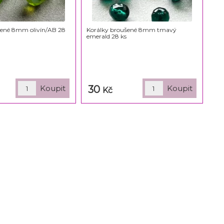
šené 8mm olivín/AB 28
Korálky broušené 8mm tmavý
emerald 28 ks
30
Kč