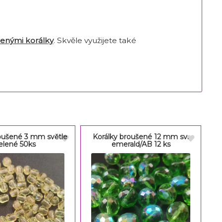
enými korálky
. Skvěle využijete také
roušené 3 mm světle
Korálky broušené 12 mm sv.
elené 50ks
emerald/AB 12 ks