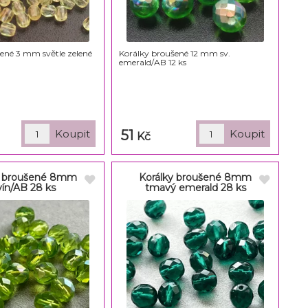
ené 3 mm světle zelené
Korálky broušené 12 mm sv.
emerald/AB 12 ks
51
Kč
y broušené 8mm
Korálky broušené 8mm
vín/AB 28 ks
tmavý emerald 28 ks