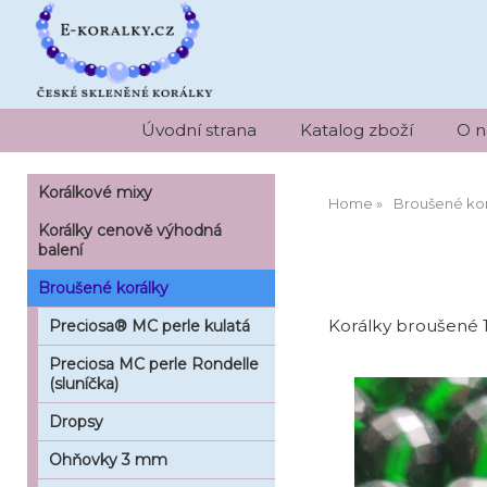
Úvodní strana
Katalog zboží
O n
Korálkové mixy
Home
Broušené kor
Korálky cenově výhodná
balení
Broušené korálky
Korálky broušené 
Preciosa® MC perle kulatá
Preciosa MC perle Rondelle
(sluníčka)
Dropsy
Ohňovky 3 mm