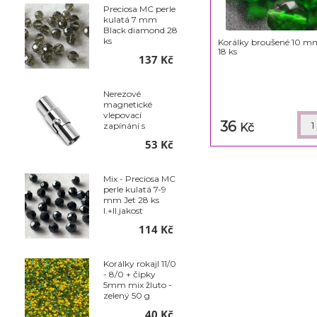
Preciosa MC perle
kulatá 7 mm
Black diamond 28
ks
Korálky broušené 10 mm
18 ks
137 Kč
Nerezové
magnetické
vlepovací
36
zapínání s
Kč
pojistkou - Ø 6 x
53 Kč
18 mm
Mix - Preciosa MC
perle kulatá 7-9
mm Jet 28 ks
I.+II.jakost
114 Kč
Korálky rokajl 11/0
- 8/0 + čípky
5mm mix žluto -
zelený 50 g
40 Kč