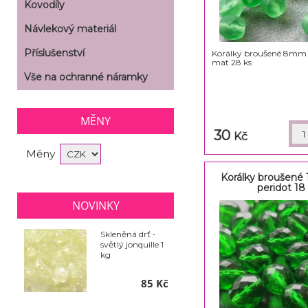
Kovodíly
Návlekový materiál
Příslušenství
Korálky broušené 8mm s
mat 28 ks
Vše na ochranné náramky
MĚNY
30
Kč
Měny
Korálky broušené
peridot 18
NOVINKY
Skleněná drť -
světlý jonquille 1
kg
85 Kč