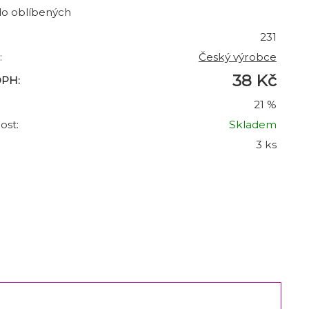
do oblíbených
231
:
Český výrobce
38 Kč
DPH:
21 %
ost:
Skladem
3 ks