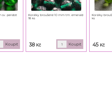
 sv. peridot
Korálky broušené 10 mm tm. emerald
Korálky brou
18 ks
ks
38
45
Kč
Kč