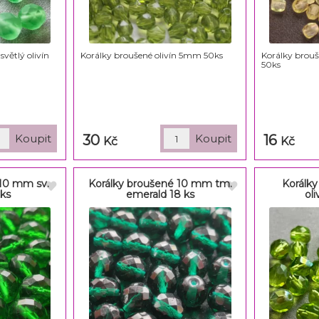
větlý olivín
Korálky broušené olivín 5mm 50ks
Korálky brouš
50ks
30
16
Kč
Kč
 10 mm sv.
Korálky broušené 10 mm tm.
Korálk
 ks
emerald 18 ks
oli