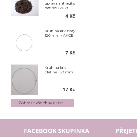
úprava antracit s
patinou 20ks
4 Kč
Kruh na krk zlatý
120 mm - AKCE
7 Kč
Kruh na krk
platina 160 mm
17 Kč
Zobrazit všechny akce ...
FACEBOOK SKUPINKA
PŘEJET