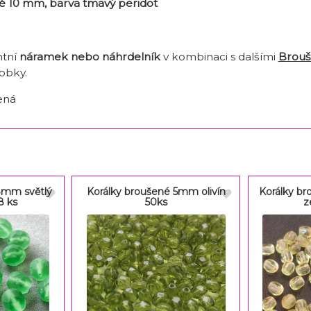
é 10 mm, barva tmavý peridot
ntní
náramek nebo náhrdelník
v kombinaci s dalšími
Brouš
obky.
ená
8mm světlý
Korálky broušené 5mm olivín
Korálky b
8 ks
50ks
z