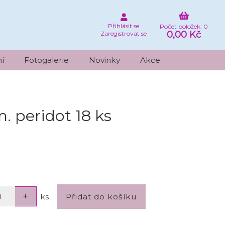
Přihlásit se
Počet položek: 0
0,00 Kč
Zaregistrovat se
í
Fotogalerie
Novinky
Akce
 peridot 18 ks
ks