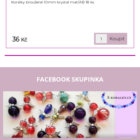
Korálky broušené 10mm krystal mat/AB 18 ks
36
Kč
FACEBOOK SKUPINKA