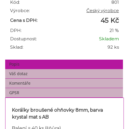
Kód:
801
Výrobce:
Český výrobce
45 Kč
Cena s DPH:
DPH:
21 %
Dostupnost:
Skladem
Sklad:
92 ks
Popis
Váš dotaz
Komentáře
GPSR
Korálky broušené ohňovky 8mm, barva
krystal mat s AB
Balení = 40 ks (šňůra)