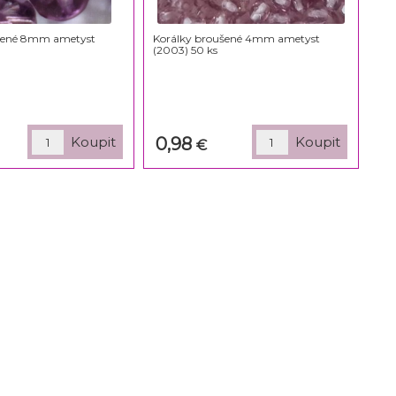
ušené 8mm ametyst
Korálky broušené 4mm ametyst
(2003) 50 ks
0,98
€