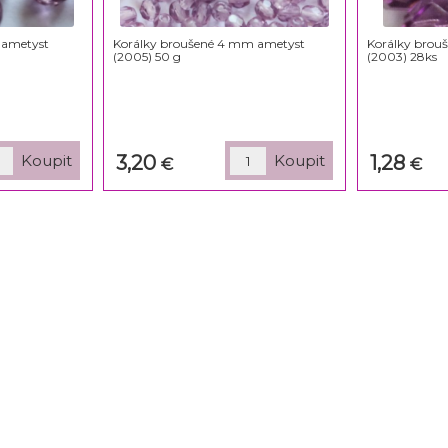
 ametyst
Korálky broušené 4 mm ametyst
Korálky bro
(2005) 50 g
(2003) 28ks
3,20
1,28
€
€