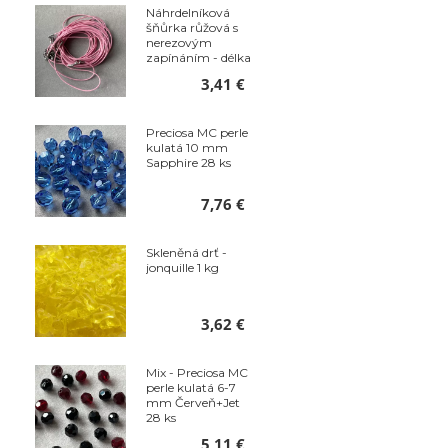
Náhrdelníková
šňůrka růžová s
nerezovým
zapínáním - délka
50 cm - balení 10
3,41 €
ks
Preciosa MC perle
kulatá 10 mm
Sapphire 28 ks
7,76 €
Skleněná drť -
jonquille 1 kg
3,62 €
Mix - Preciosa MC
perle kulatá 6-7
mm Červeň+Jet
28 ks
5,11 €