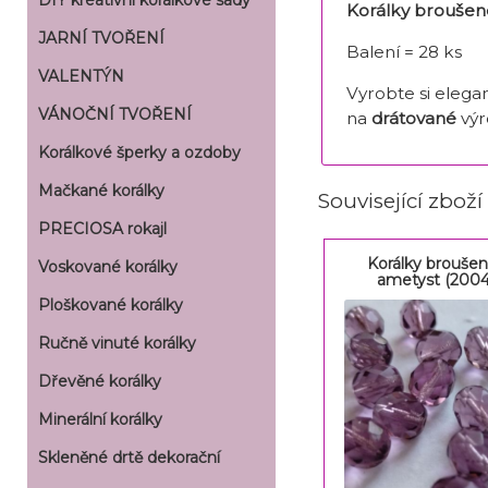
DIY kreativní korálkové sady
Korálky broušen
JARNÍ TVOŘENÍ
Balení = 28 ks
VALENTÝN
Vyrobte si elega
VÁNOČNÍ TVOŘENÍ
na
drátované
výr
Korálkové šperky a ozdoby
Mačkané korálky
Související zboží
PRECIOSA rokajl
Korálky brouš
Voskované korálky
ametyst (2004
Ploškované korálky
Ručně vinuté korálky
Dřevěné korálky
Minerální korálky
Skleněné drtě dekorační