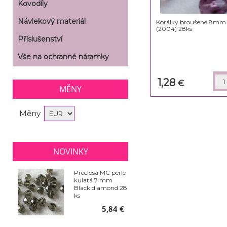
Kovodíly
Návlekový materiál
Korálky broušené 8mm
(2004) 28ks
Příslušenství
Vše na ochranné náramky
1,28
€
MĚNY
Měny
NOVINKY
Preciosa MC perle
kulatá 7 mm
Black diamond 28
ks
5,84 €