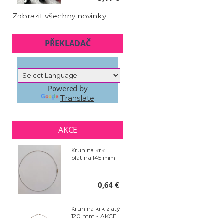
Zobrazit všechny novinky ...
PŘEKLADAČ
Powered by
Translate
AKCE
Kruh na krk
platina 145 mm
0,64 €
Kruh na krk zlatý
120 mm - AKCE