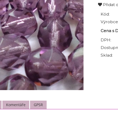
Přidat 
Kód:
Výrobce
Cena s 
DPH:
Dostupn
Sklad:
Komentáře
GPSR