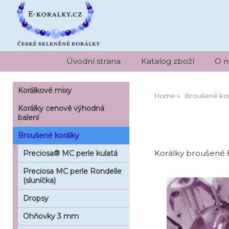
Úvodní strana
Katalog zboží
O n
Korálkové mixy
Home
Broušené kor
Korálky cenově výhodná
balení
Broušené korálky
Korálky broušené
Preciosa® MC perle kulatá
Preciosa MC perle Rondelle
(sluníčka)
Dropsy
Ohňovky 3 mm