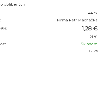
do oblíbených
4477
:
Firma Petr Machačka
1,28 €
DPH:
21 %
ost:
Skladem
12 ks