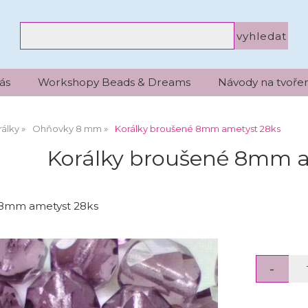
ás
Workshopy Beads & Dreams
Návody na tvořen
álky
Ohňovky 8 mm
Korálky broušené 8mm ametyst 28ks
Korálky broušené 8mm a
 8mm ametyst 28ks