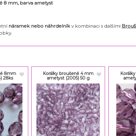
é 8 mm, barva ametyst
ntní
náramek nebo náhrdelník
v kombinaci s dalšími
Brouš
obky.
ené 8mm
Korálky broušené 4 mm
Korálk
) 28ks
ametyst (2005) 50 g
amety