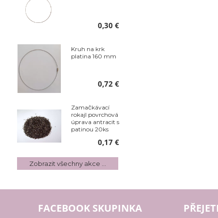
0,30 €
Kruh na krk
platina 160 mm
0,72 €
Zamačkávací
rokajl povrchová
úprava antracit s
patinou 20ks
0,17 €
Zobrazit všechny akce ...
FACEBOOK SKUPINKA
PŘEJET