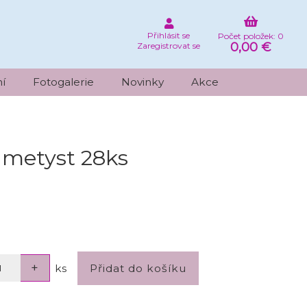
Přihlásit se
Počet položek: 0
0,00 €
Zaregistrovat se
í
Fotogalerie
Novinky
Akce
metyst 28ks
ks