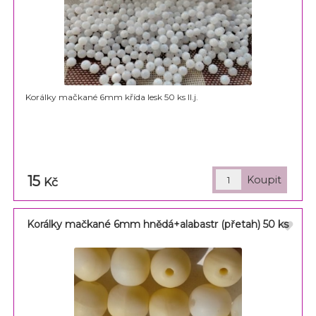
Korálky mačkané 6mm křída lesk 50 ks II.j.
15
Kč
Korálky mačkané 6mm hnědá+alabastr (přetah) 50 ks