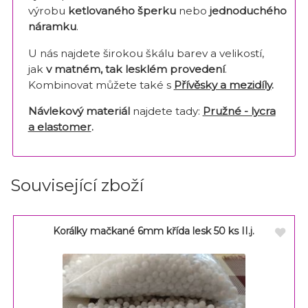
výrobu
ketlovaného šperku
nebo
jednoduchého
náramku
.
U nás najdete širokou škálu barev a velikostí,
jak
v matném, tak lesklém provedení
.
Kombinovat můžete také s
Přívěsky a mezidíly
.
Návlekový materiál
najdete tady:
Pružné - lycra
a elastomer
.
Související zboží
Korálky mačkané 6mm křída lesk 50 ks II.j.