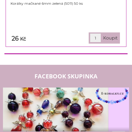
Korálky mačkané 6mm zelená (5011) 50 ks
26
Kč
FACEBOOK SKUPINKA