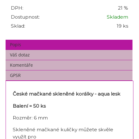
DPH:
21 %
Dostupnost:
Skladem
Sklad:
19 ks
Popis
Váš dotaz
Komentáře
GPSR
České mačkané skleněné korálky - aqua lesk
Balení = 50 ks
Rozměr: 6 mm
Skleněné mačkané kuličky můžete skvěle
využít pro