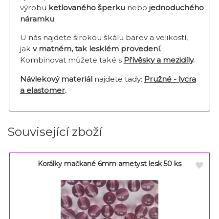
výrobu
ketlovaného šperku
nebo
jednoduchého
náramku
.
U nás najdete širokou škálu barev a velikostí,
jak
v matném, tak lesklém provedení
.
Kombinovat můžete také s
Přívěsky a mezidíly
.
Návlekový materiál
najdete tady:
Pružné - lycra
a elastomer
.
Související zboží
Korálky mačkané 6mm ametyst lesk 50 ks