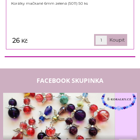
Korálky mačkané 6mm zelená (5011) 50 ks
26
Kč
FACEBOOK SKUPINKA