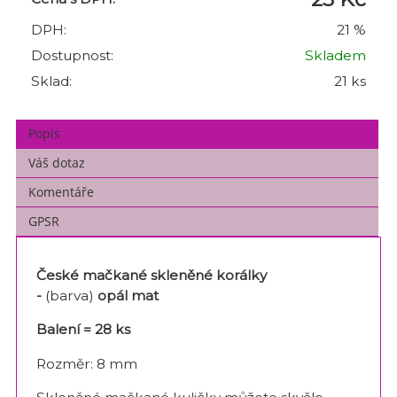
DPH:
21 %
Dostupnost:
Skladem
Sklad:
21 ks
Popis
Váš dotaz
Komentáře
GPSR
České mačkané skleněné korálky
-
(barva)
opál mat
Balení = 28 ks
Rozměr: 8 mm