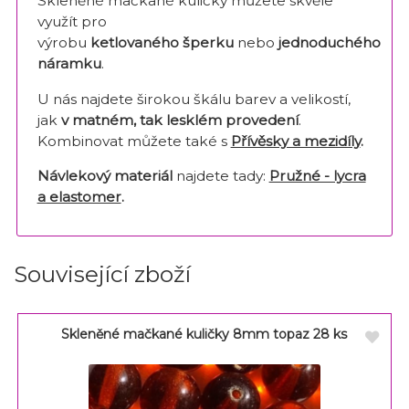
Skleněné mačkané kuličky můžete skvěle
využít pro
výrobu
ketlovaného šperku
nebo
jednoduchého
náramku
.
U nás najdete širokou škálu barev a velikostí,
jak
v matném, tak lesklém provedení
.
Kombinovat můžete také s
Přívěsky a mezidíly
.
Návlekový materiál
najdete tady:
Pružné - lycra
a elastomer
.
Související zboží
Skleněné mačkané kuličky 8mm topaz 28 ks