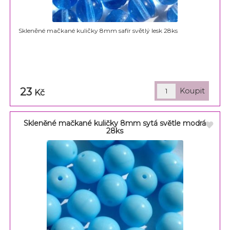
Skleněné mačkané kuličky 8mm safír světlý lesk 28ks
23
Kč
Skleněné mačkané kuličky 8mm sytá světle modrá
28ks