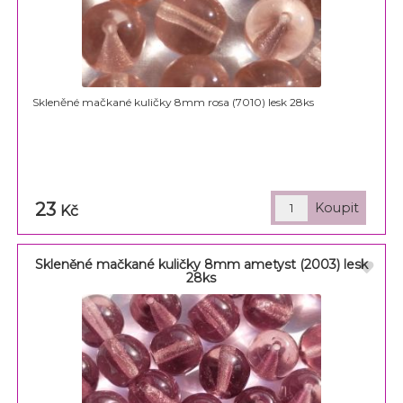
Skleněné mačkané kuličky 8mm rosa (7010) lesk 28ks
23
Kč
Skleněné mačkané kuličky 8mm ametyst (2003) lesk
28ks