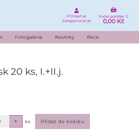
Přihlásit se
Počet položek: 0
0,00 Kč
Zaregistrovat se
í
Fotogalerie
Novinky
Akce
20 ks, I.+II.j.
ks