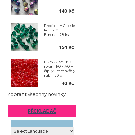
140 Kč
Preciosa MC perle
kulatá 8 mm
Emerald 28 ks
154 Kč
PRECIOSA mix
rokajl 11/0 - 7/0 +
čípky 5mm světlý
rubín 50 g
40 Kč
Zobrazit všechny novinky ...
PŘEKLADAČ