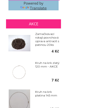
Powered by
Translate
AKCE
Zamačkávací
rokajl povrchová
úprava antracit s
patinou 20ks
4 Kč
Kruh na krk zlatý
120 mm - AKCE
7 Kč
Kruh na krk
platina 145 mm