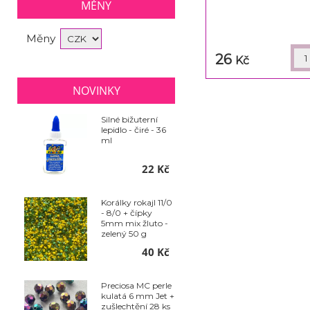
MĚNY
Měny
26
Kč
NOVINKY
Silné bižuterní
lepidlo - čiré - 36
ml
22 Kč
Korálky rokajl 11/0
- 8/0 + čípky
5mm mix žluto -
zelený 50 g
40 Kč
Preciosa MC perle
kulatá 6 mm Jet +
zušlechtění 28 ks