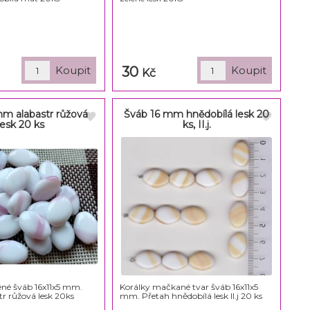
30
Kč
mm alabastr růžová
Šváb 16 mm hnědobílá lesk 20
lesk 20 ks
ks, II.j.
ěné šváb 16x11x5 mm.
Korálky mačkané tvar šváb 16x11x5
tr růžová lesk 20ks
mm. Přetah hnědobílá lesk II.j 20 ks