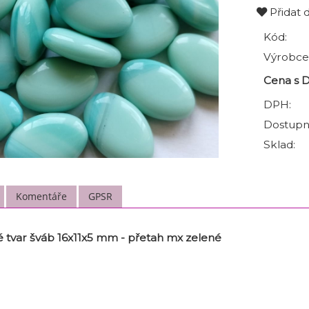
Přidat 
Kód:
Výrobce
Cena s 
DPH:
Dostupn
Sklad:
Komentáře
GPSR
 tvar šváb 16x11x5 mm - přetah mx zelené