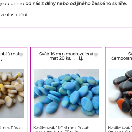
 jsou přímo
od nás z dílny nebo od jiného českého skláře
.
ze ilustrační.
obílá mat
Šváb 16 mm modrozelená
Š
.j.
mat 20 ks, I.+II.j.
černooran
x5 mm. Přetah
Korálky šváb 16x11x5 mm. Přetah
Korálky šváb 
j.
modrozelená mat 20ks. I+IIj.
černooranžov