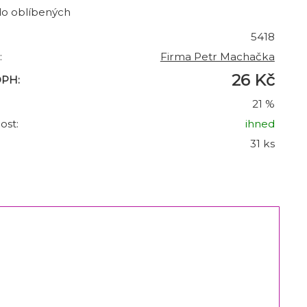
do oblíbených
5418
:
Firma Petr Machačka
26 Kč
DPH:
21 %
ost:
ihned
31 ks