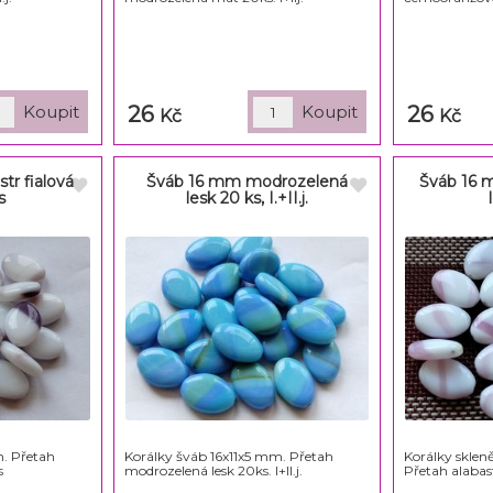
26
26
Kč
Kč
tr fialová
Šváb 16 mm modrozelená
Šváb 16 
s
lesk 20 ks, I.+II.j.
m. Přetah
Korálky šváb 16x11x5 mm. Přetah
Korálky sklen
s
modrozelená lesk 20ks. I+II.j.
Přetah alabas