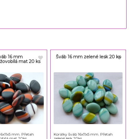
váb 16 mm
Šváb 16 mm zelené lesk 20 ks
žovobílá mat 20 ks
16x11x5 mm. Přetah
Korálky šváb 16x11x5 mm. Přetah
obílá mat 20ks
zelené lesk 20ks