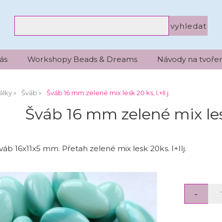
ás
Workshopy Beads & Dreams
Návody na tvořen
álky
Šváb
Šváb 16 mm zelené mix lesk 20 ks, I.+II.j.
Šváb 16 mm zelené mix lesk 
áb 16x11x5 mm. Přetah zelené mix lesk 20ks. I+IIj.