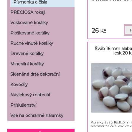
Písmenka a čísla
PRECIOSA rokajl
Voskované korálky
26
Kč
Ploškované korálky
Ručně vinuté korálky
Šváb 16 mm alabas
lesk 20 k
Dřevěné korálky
Minerální korálky
Skleněné drtě dekorační
Kovodíly
Návlekový materiál
Příslušenství
Vše na ochranné náramky
Korálky šváb 16x11x5 m
alabastr fialová lesk 20k