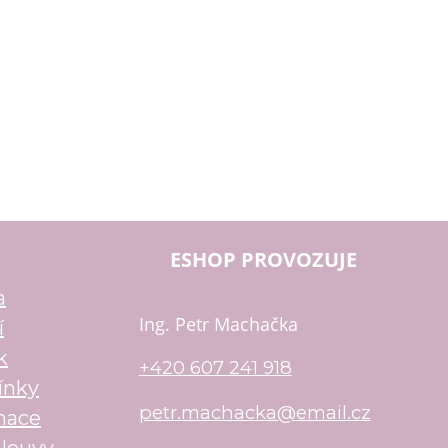
ESHOP PROVOZUJE
a
Ing. Petr Machačka
í
k
+420 607 241 918
ínky
petr.machacka@email.cz
mace