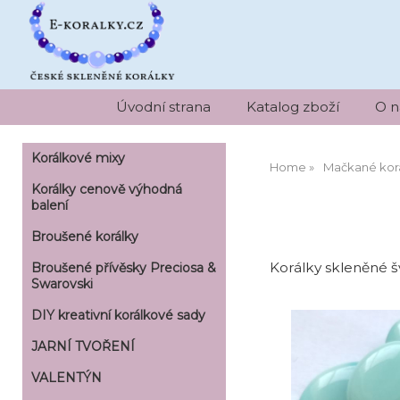
Úvodní strana
Katalog zboží
O n
Korálkové mixy
Home
Mačkané kor
Korálky cenově výhodná
balení
Broušené korálky
Korálky skleněné šv
Broušené přívěsky Preciosa &
Swarovski
DIY kreativní korálkové sady
JARNÍ TVOŘENÍ
VALENTÝN