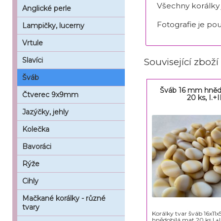
Všechny korálky
Anglické perle
Fotografie je pou
Lampičky, lucerny
Vrtule
Slavíci
Související zboží
Šváb
Šváb 16 mm hněd
Čtverec 9x9mm
20 ks, I.+II
Jazýčky, jehly
Kolečka
Bavoráci
Rýže
Cihly
Mačkané korálky - různé
tvary
Korálky tvar šváb 16x11
hnědobílá mat 20 ks I.+II.