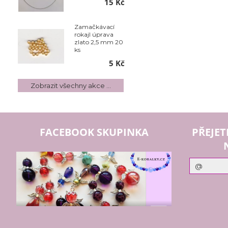
15 Kč
Zamačkávací
rokajl úprava
zlato 2,5 mm 20
ks
5 Kč
Zobrazit všechny akce ...
FACEBOOK SKUPINKA
PŘEJET