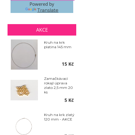
Powered by
Translate
AKCE
Kruh na krk
platina 145 mm
15 Kč
Zamačkávací
rokajl úprava
zlato 2,5 mm 20
ks
5 Kč
Kruh na krk zlatý
120 mm - AKCE