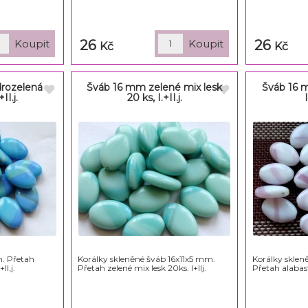
26
26
Kč
Kč
rozelená
Šváb 16 mm zelené mix lesk
Šváb 16 
II.j.
20 ks, I.+II.j.
m. Přetah
Korálky skleněné šváb 16x11x5 mm.
Korálky sklen
II.j.
Přetah zelené mix lesk 20ks. I+IIj.
Přetah alabas