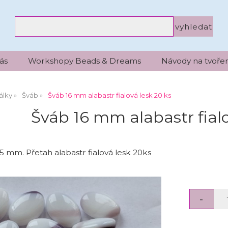
ás
Workshopy Beads & Dreams
Návody na tvořen
álky
Šváb
Šváb 16 mm alabastr fialová lesk 20 ks
Šváb 16 mm alabastr fialo
5 mm. Přetah alabastr fialová lesk 20ks