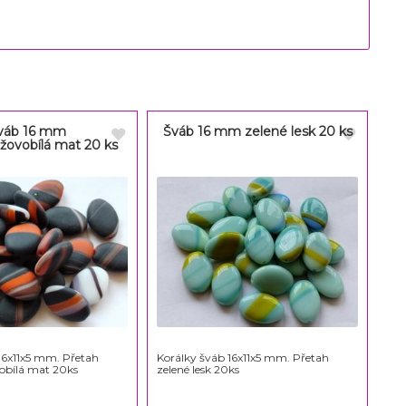
váb 16 mm
Šváb 16 mm zelené lesk 20 ks
žovobílá mat 20 ks
16x11x5 mm. Přetah
Korálky šváb 16x11x5 mm. Přetah
obílá mat 20ks
zelené lesk 20ks