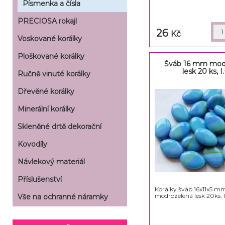
Písmenka a čísla
PRECIOSA rokajl
26
Kč
Voskované korálky
Ploškované korálky
Šváb 16 mm mod
lesk 20 ks, I.+
Ručně vinuté korálky
Dřevěné korálky
Minerální korálky
Skleněné drtě dekorační
Kovodíly
Návlekový materiál
Příslušenství
Korálky šváb 16x11x5 m
modrozelená lesk 20ks. I+
Vše na ochranné náramky