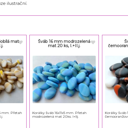
ze ilustrační.
obílá mat
Šváb 16 mm modrozelená
Š
.j.
mat 20 ks, I.+II.j.
černooran
x5 mm. Přetah
Korálky šváb 16x11x5 mm. Přetah
Korálky šváb 
j.
modrozelená mat 20ks. I+IIj.
černooranžov