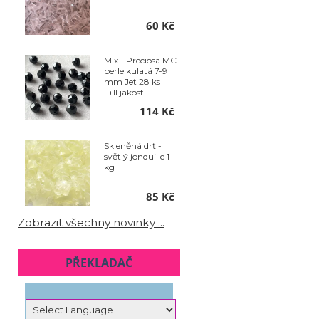
60 Kč
Mix - Preciosa MC
perle kulatá 7-9
mm Jet 28 ks
I.+II.jakost
114 Kč
Skleněná drť -
světlý jonquille 1
kg
85 Kč
Zobrazit všechny novinky ...
PŘEKLADAČ