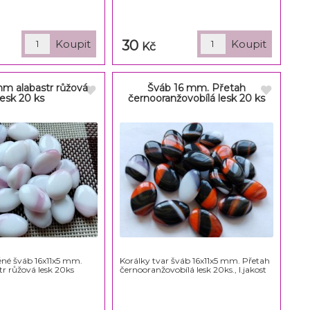
30
Kč
mm alabastr růžová
Šváb 16 mm. Přetah
lesk 20 ks
černooranžovobílá lesk 20 ks
ěné šváb 16x11x5 mm.
Korálky tvar šváb 16x11x5 mm. Přetah
tr růžová lesk 20ks
černooranžovobílá lesk 20ks., I.jakost