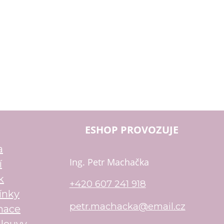
ESHOP PROVOZUJE
a
Ing. Petr Machačka
í
k
+420 607 241 918
ínky
petr.machacka@email.cz
mace