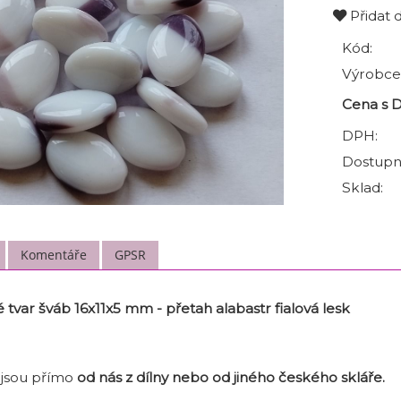
Přidat 
Kód:
Výrobce
Cena s 
DPH:
Dostupn
Sklad:
Komentáře
GPSR
tvar šváb 16x11x5 mm - přetah alabastr fialová lesk
 jsou přímo
od nás z dílny nebo od jiného českého skláře
.