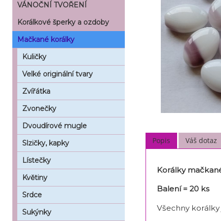
VÁNOČNÍ TVOŘENÍ
Korálkové šperky a ozdoby
Mačkané korálky
Kuličky
Velké originální tvary
Zvířátka
Zvonečky
Dvoudírové mugle
Popis
Váš dotaz
Slzičky, kapky
Lístečky
Korálky mačkané 
Květiny
Balení = 20 ks
Srdce
Všechny korálky
Sukýnky