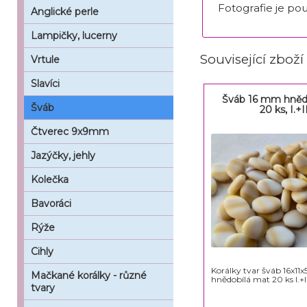
Fotografie je pou
Anglické perle
Lampičky, lucerny
Související zboží
Vrtule
Slavíci
Šváb 16 mm hněd
Šváb
20 ks, I.+II
Čtverec 9x9mm
Jazýčky, jehly
Kolečka
Bavoráci
Rýže
Cihly
Korálky tvar šváb 16x11
Mačkané korálky - různé
hnědobílá mat 20 ks I.+II.
tvary