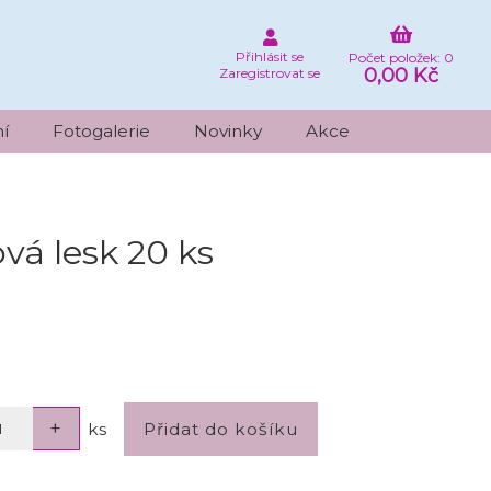
Přihlásit se
Počet položek: 0
0,00 Kč
Zaregistrovat se
í
Fotogalerie
Novinky
Akce
vá lesk 20 ks
ks