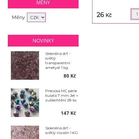
MĚNY
26
Kč
Měny
NOVINKY
Skleněná drť -
světlý
transparentní
ametyst 1 kg
80 Kč
Preciosa MC perle
kulatá 7 mm Jet +
zušlechtění 28 ks
147 Kč
Skleněná drť -
světlý rozalín 1 KG