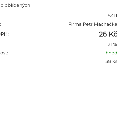
do oblíbených
5411
:
Firma Petr Machačka
26 Kč
DPH:
21 %
ost:
ihned
38 ks