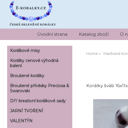
Úvodní strana
Katalog zboží
O n
Korálkové mixy
Home
Mačkané kor
Korálky cenově výhodná
balení
Broušené korálky
Korálky šváb 16x11x
Broušené přívěsky Preciosa &
Swarovski
DIY kreativní korálkové sady
JARNÍ TVOŘENÍ
VALENTÝN