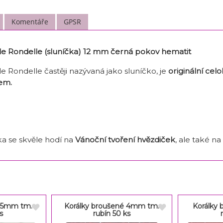
Komentáře
GPSR
le Rondelle (sluníčka) 12 mm černá pokov hematit
 Rondelle častěji nazývaná jako sluníčko, je
originální ce
em.
a se skvěle hodí na
Vánoční tvoření hvězdiček
, ale také na
é 5mm tm.
Korálky broušené 4mm tm.
Korálky 
s
rubín 50 ks