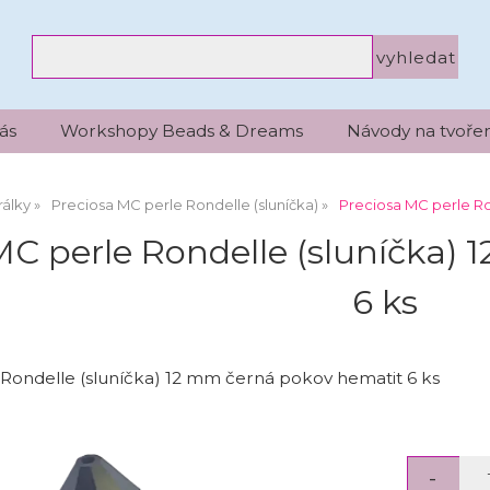
ás
Workshopy Beads & Dreams
Návody na tvořen
álky
Preciosa MC perle Rondelle (sluníčka)
Preciosa MC perle Ro
MC perle Rondelle (sluníčka)
6 ks
Rondelle (sluníčka) 12 mm černá pokov hematit 6 ks