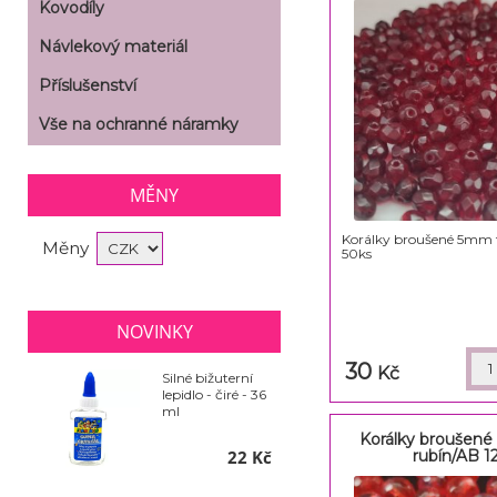
Kovodíly
Návlekový materiál
Příslušenství
Vše na ochranné náramky
MĚNY
Korálky broušené 5mm 
Měny
50ks
NOVINKY
30
Kč
Silné bižuterní
lepidlo - čiré - 36
ml
Korálky broušené
rubín/AB 1
22 Kč