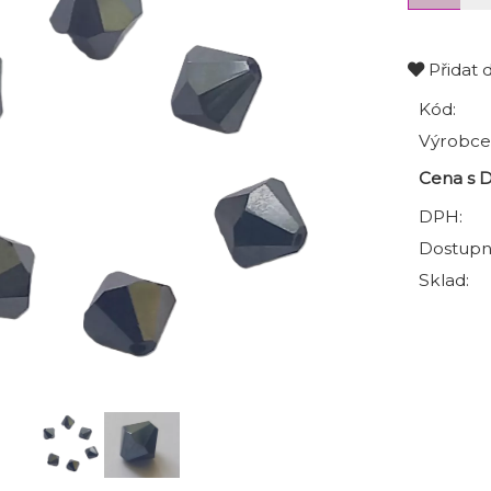
Přidat 
Kód:
Výrobce
Cena s 
DPH:
Dostupn
Sklad: