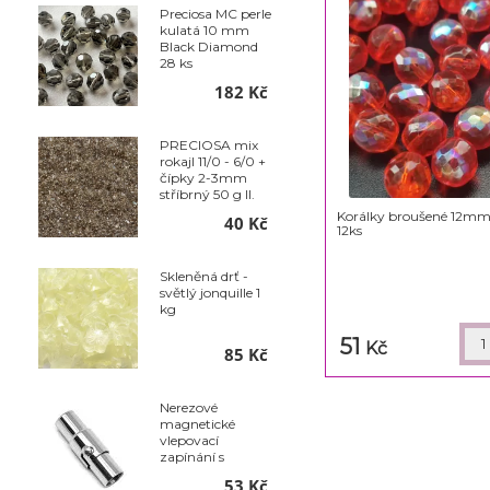
Preciosa MC perle
kulatá 10 mm
Black Diamond
28 ks
182 Kč
PRECIOSA mix
rokajl 11/0 - 6/0 +
čípky 2-3mm
stříbrný 50 g II.
jakost
Korálky broušené 12mm 
40 Kč
12ks
Skleněná drť -
světlý jonquille 1
kg
51
Kč
85 Kč
Nerezové
magnetické
vlepovací
zapínání s
pojistkou - Ø 6 x
53 Kč
18 mm