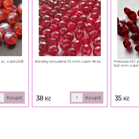
sv. rubín/AB
Korálky broušené 10 mm rubín 18 ks
Preciosa MC pe
5x3 mm rubín
38
35
Kč
Kč