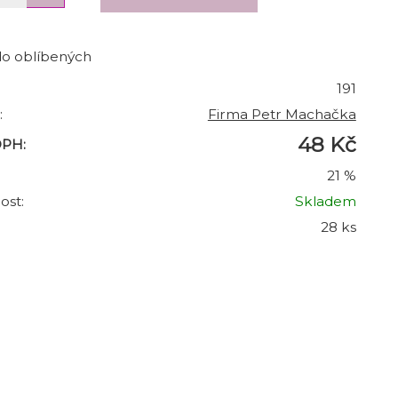
do oblíbených
191
:
Firma Petr Machačka
48 Kč
DPH:
21 %
ost:
Skladem
28 ks