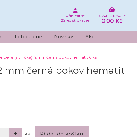
Přihlásit se
Počet položek: 0
0,00 Kč
Zaregistrovat se
í
Fotogalerie
Novinky
Akce
ndelle (sluníčka) 12 mm černá pokov hematit 6 ks
 12 mm černá pokov hematit
ks