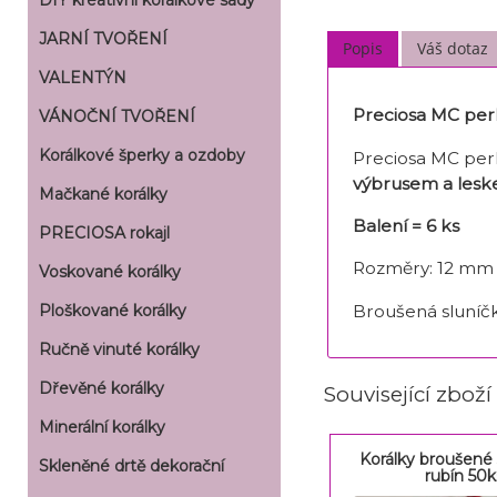
DIY kreativní korálkové sady
JARNÍ TVOŘENÍ
Popis
Váš dotaz
VALENTÝN
Preciosa MC per
VÁNOČNÍ TVOŘENÍ
Korálkové šperky a ozdoby
Preciosa MC perle
výbrusem a lesk
Mačkané korálky
Balení = 6 ks
PRECIOSA rokajl
Rozměry: 12 mm
Voskované korálky
Broušená sluníčk
Ploškované korálky
Ručně vinuté korálky
Dřevěné korálky
Související zboží
Minerální korálky
Korálky broušen
Skleněné drtě dekorační
rubín 50k