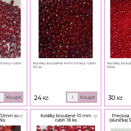
tmavý rubín
Korálky broušené 4mm tmavý rubín
Korálky brou
50 ks
50ks
24
30
Kč
Kč
 12mm sv.
Korálky broušené 10 mm
Preciosa
2ks
rubín 18 ks
(sluníčka)