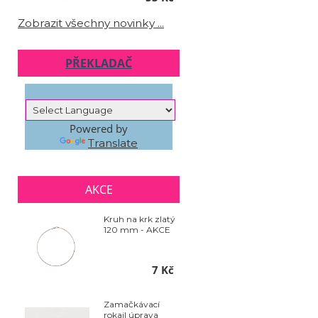
Zobrazit všechny novinky ...
PŘEKLADAČ
Powered by
Translate
AKCE
Kruh na krk zlatý
120 mm - AKCE
7 Kč
Zamačkávací
rokajl úprava