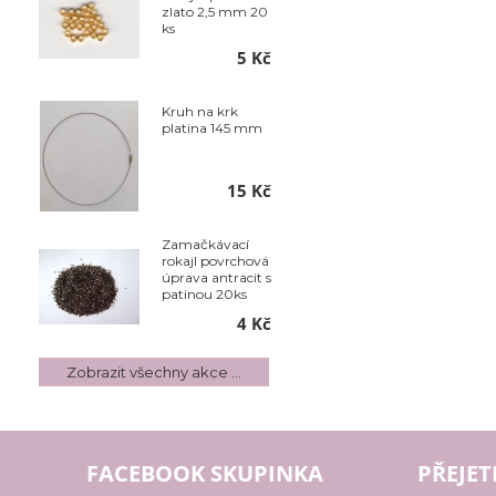
zlato 2,5 mm 20
ks
5 Kč
Kruh na krk
platina 145 mm
15 Kč
Zamačkávací
rokajl povrchová
úprava antracit s
patinou 20ks
4 Kč
Zobrazit všechny akce ...
FACEBOOK SKUPINKA
PŘEJET