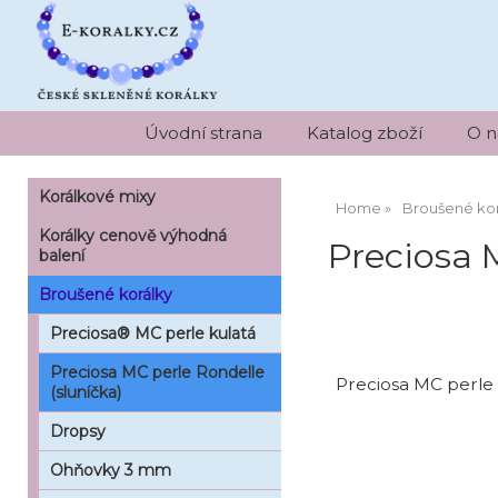
Úvodní strana
Katalog zboží
O n
Korálkové mixy
Home
Broušené kor
Korálky cenově výhodná
Preciosa 
balení
Broušené korálky
Preciosa® MC perle kulatá
Preciosa MC perle Rondelle
Preciosa MC perle 
(sluníčka)
Dropsy
Ohňovky 3 mm