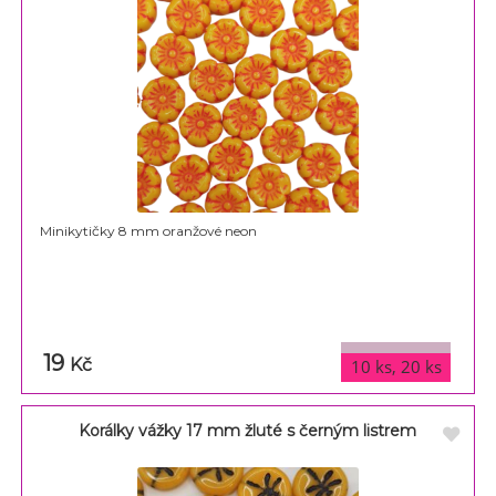
Minikytičky 8 mm oranžové neon
19
varianty
Kč
10 ks, 20 ks
Korálky vážky 17 mm žluté s černým listrem