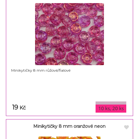
Minikytičky 8 mm růžové/fialové
19
varianty
Kč
10 ks, 20 ks
Minikytičky 8 mm oranžové neon