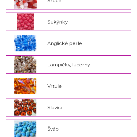
Srdce
Sukýnky
Anglické perle
Lampičky, lucerny
Vrtule
Slavíci
Šváb