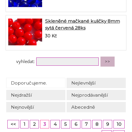
Skleněné mačkané kuličky 8mm
sytá červená 28ks
30
Kč
vyhledat:
Doporučujeme.
Nejlevnější
Nejdražší
Nejprodávanější
Nejnovější
Abecedně
<<
1
2
3
4
5
6
7
8
9
10