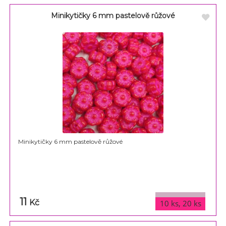
Minikytičky 6 mm pastelově růžové
Minikytičky 6 mm pastelově růžové
11
varianty
Kč
10 ks, 20 ks