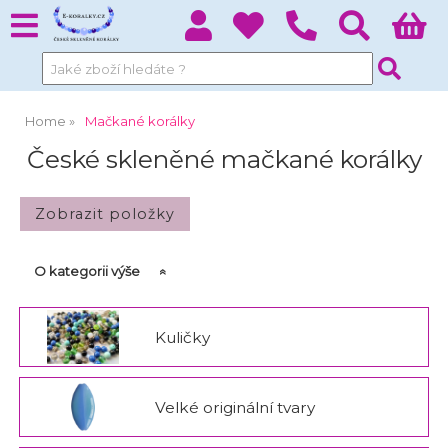
Home
Mačkané korálky
České skleněné mačkané korálky
O kategorii výše
Kuličky
Velké originální tvary