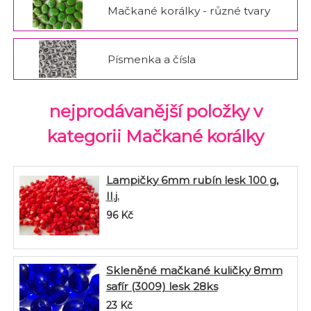
Mačkané korálky - různé tvary
Písmenka a čísla
nejprodávanější položky v
kategorii Mačkané korálky
Lampičky 6mm rubín lesk 100 g,
II.j.
96
Kč
Skleněné mačkané kuličky 8mm
safír (3009) lesk 28ks
23
Kč