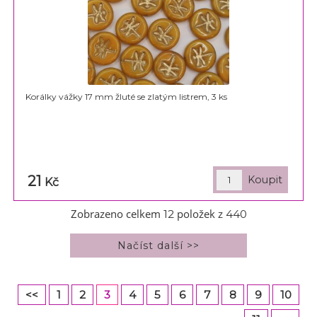
Korálky vážky 17 mm žluté se zlatým listrem, 3 ks
21
Kč
Zobrazeno celkem
položek z
12
440
<<
1
2
3
4
5
6
7
8
9
10