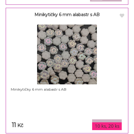
Minikytičky 6 mm alabastr s AB
Minikytičky 6 mm alabastr s AB
11
varianty
Kč
10 ks, 20 ks