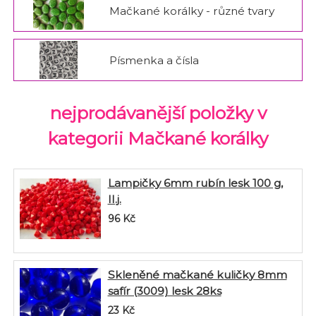
Mačkané korálky - různé tvary
Písmenka a čísla
nejprodávanější položky v
kategorii Mačkané korálky
Lampičky 6mm rubín lesk 100 g,
II.j.
96
Kč
Skleněné mačkané kuličky 8mm
safír (3009) lesk 28ks
23
Kč