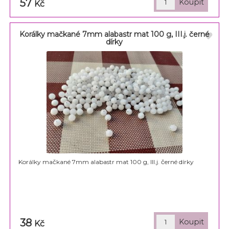
57
Kč
Korálky mačkané 7mm alabastr mat 100 g, III.j. černé
dírky
Korálky mačkané 7mm alabastr mat 100 g, III.j. černé dírky
38
Kč