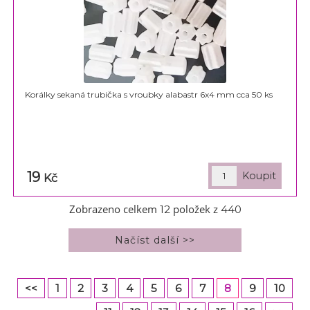
Korálky sekaná trubička s vroubky alabastr 6x4 mm cca 50 ks
19
Kč
Zobrazeno celkem
položek z
12
440
<<
1
2
3
4
5
6
7
8
9
10