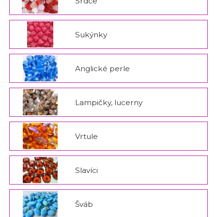
Srdce
Sukýnky
Anglické perle
Lampičky, lucerny
Vrtule
Slavíci
Šváb