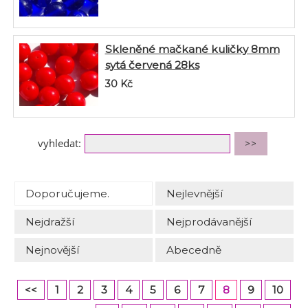
Skleněné mačkané kuličky 8mm
sytá červená 28ks
30
Kč
vyhledat:
Doporučujeme.
Nejlevnější
Nejdražší
Nejprodávanější
Nejnovější
Abecedně
<<
1
2
3
4
5
6
7
8
9
10