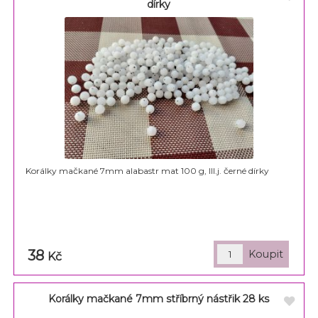
dírky
Korálky mačkané 7mm alabastr mat 100 g, III.j. černé dírky
38
Kč
Korálky mačkané 7mm stříbrný nástřik 28 ks