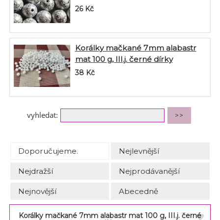
26
Kč
Korálky mačkané 7mm alabastr
mat 100 g, III.j. černé dírky
38
Kč
vyhledat:
Doporučujeme.
Nejlevnější
Nejdražší
Nejprodávanější
Nejnovější
Abecedně
Korálky mačkané 7mm alabastr mat 100 g, III.j. černé