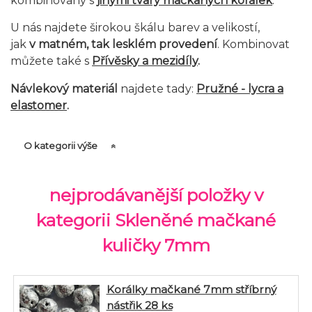
kombinovaný s
jinými tvary mačkaných korálek
.
U nás najdete širokou škálu barev a velikostí,
jak
v matném, tak lesklém provedení
. Kombinovat
můžete také s
Přívěsky a mezidíly
.
Návlekový materiál
najdete tady:
Pružné - lycra a
elastomer
.
O kategorii výše
nejprodávanější položky v
kategorii Skleněné mačkané
kuličky 7mm
Korálky mačkané 7mm stříbrný
nástřik 28 ks