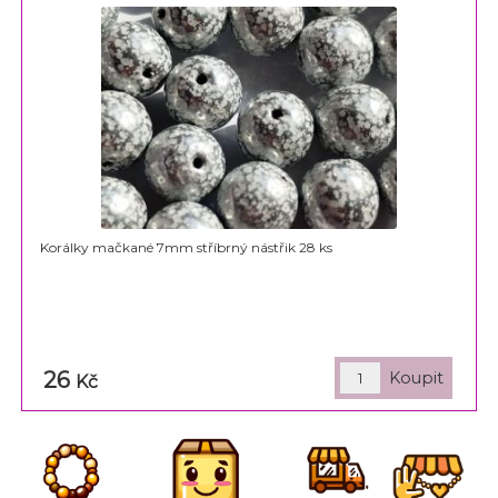
Korálky mačkané 7mm stříbrný nástřik 28 ks
26
Kč