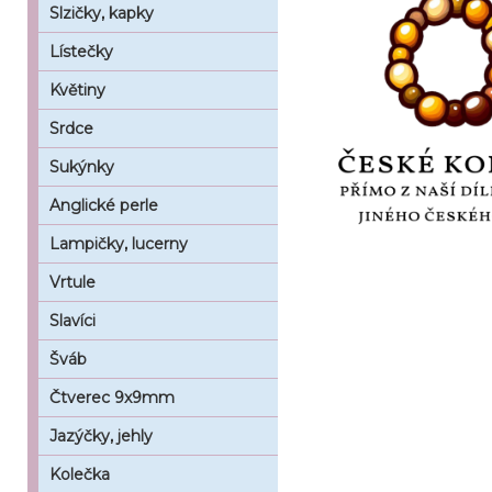
Slzičky, kapky
Lístečky
Květiny
Srdce
Sukýnky
Anglické perle
Lampičky, lucerny
Vrtule
Slavíci
Šváb
Čtverec 9x9mm
Jazýčky, jehly
Kolečka