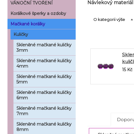
Návlekový materiál
VÁNOČNÍ TVOŘENÍ
Korálkové šperky a ozdoby
O kategorii výše
Mačkané korálky
Kuličky
Skleněné mačkané kuličky
3mm
Skle
Skleněné mačkané kuličky
kulič
4mm
amet
15
Kč
Skleněné mačkané kuličky
5mm
Skleněné mačkané kuličky
6mm
Skleněné mačkané kuličky
7mm
Doporu
Skleněné mačkané kuličky
8mm