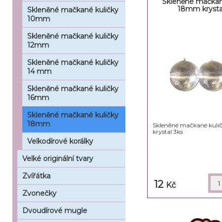
Skleněné mačkan
18mm krysta
Skleněné mačkané kuličky
10mm
Skleněné mačkané kuličky
12mm
Skleněné mačkané kuličky
14 mm
Skleněné mačkané kuličky
16mm
Skleněné mačkané kuličky
18mm
Skleněné mačkané kul
krystal 3ks
Velkodírové korálky
Velké originální tvary
Zvířátka
12
Kč
Zvonečky
Dvoudírové mugle