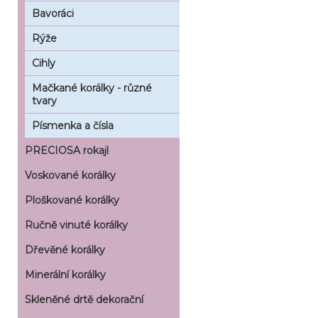
Bavoráci
Rýže
Cihly
Mačkané korálky - různé
tvary
Písmenka a čísla
PRECIOSA rokajl
Voskované korálky
Ploškované korálky
Ručně vinuté korálky
Dřevěné korálky
Minerální korálky
Skleněné drtě dekorační