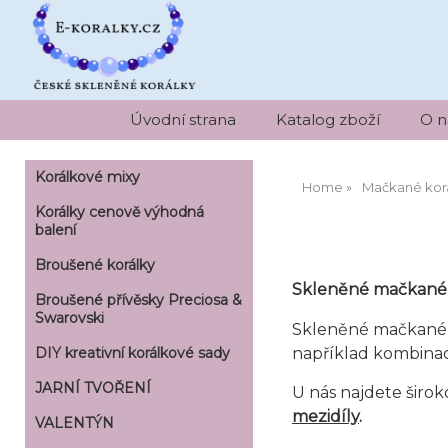
Úvodní strana
Katalog zboží
O n
Korálkové mixy
Home
Mačkané kor
Korálky cenově výhodná
balení
Broušené korálky
Skleněné mačkané 
Broušené přívěsky Preciosa &
Swarovski
Skleněné mačkané 
například kombina
DIY kreativní korálkové sady
JARNÍ TVOŘENÍ
U nás najdete široko
mezidíly
.
VALENTÝN