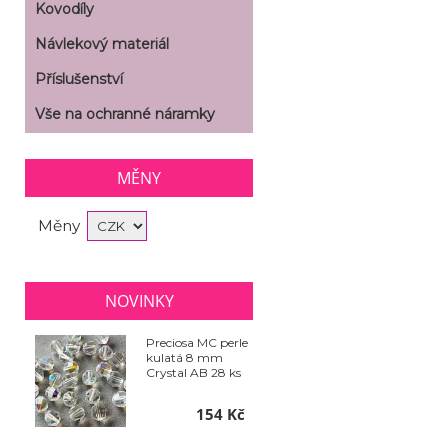
Kovodíly
Návlekový materiál
Příslušenství
Vše na ochranné náramky
MĚNY
Měny
NOVINKY
Preciosa MC perle
kulatá 8 mm
Crystal AB 28 ks
154 Kč