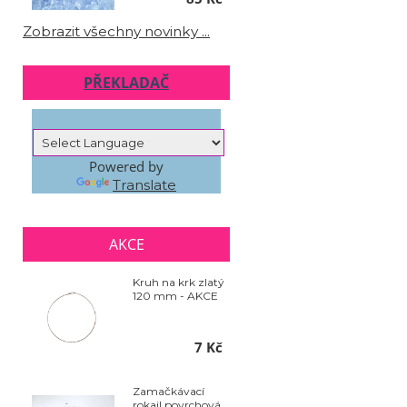
Zobrazit všechny novinky ...
PŘEKLADAČ
Powered by
Translate
AKCE
Kruh na krk zlatý
120 mm - AKCE
7 Kč
Zamačkávací
rokajl povrchová