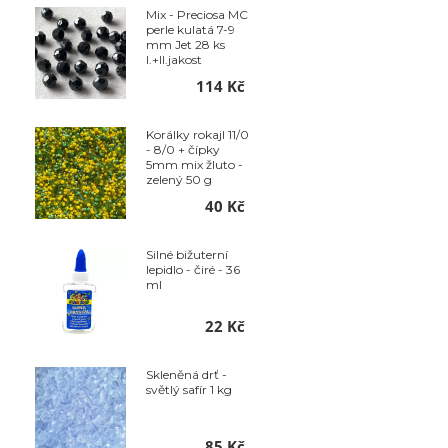
Mix - Preciosa MC
perle kulatá 7-9
mm Jet 28 ks
I.+II.jakost
114 Kč
Korálky rokajl 11/0
- 8/0 + čípky
5mm mix žluto -
zelený 50 g
40 Kč
Silné bižuterní
lepidlo - čiré - 36
ml
22 Kč
Skleněná drť -
světlý safír 1 kg
85 Kč