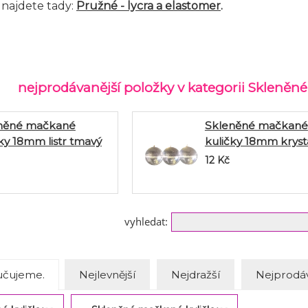
najdete tady:
Pružné - lycra a elastomer
.
nejprodávanější položky v kategorii Skleně
něné mačkané
Skleněné mačkané
ky 18mm listr tmavý
kuličky 18mm kryst
yst 3ks
12
Kč
vyhledat:
čujeme.
Nejlevnější
Nejdražší
Nejprodáv