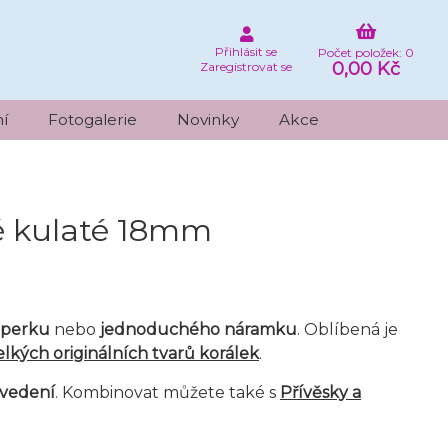
Přihlásit se
Počet položek: 0
0,00 Kč
Zaregistrovat se
í
Fotogalerie
Novinky
Akce
é kulaté 18mm
šperku
nebo
jednoduchého náramku
.
Oblíbená je
elkých originálních tvarů korálek
.
ovedení
. Kombinovat můžete také s
Přívěsky a