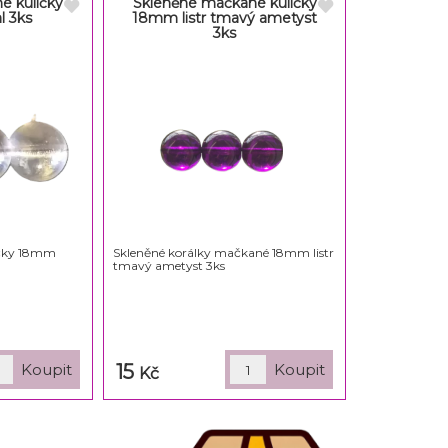
é kuličky
Skleněné mačkané kuličky
l 3ks
18mm listr tmavý ametyst
3ks
ičky 18mm
Skleněné korálky mačkané 18mm listr
tmavý ametyst 3ks
15
Kč