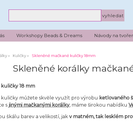
ás
Workshopy Beads & Dreams
Návody na tvořen
álky
Kuličky
Skleněné mačkané kuličky 18mm
Skleněné korálky mačkan
kuličky 18 mm
kuličky můžete skvěle využít pro výrobu
ketlovaného 
ce s
jinými mačkanými korálky
, máme širokou nabídku
V
u škálu barev a velikostí, jak
v matném, tak lesklém pr