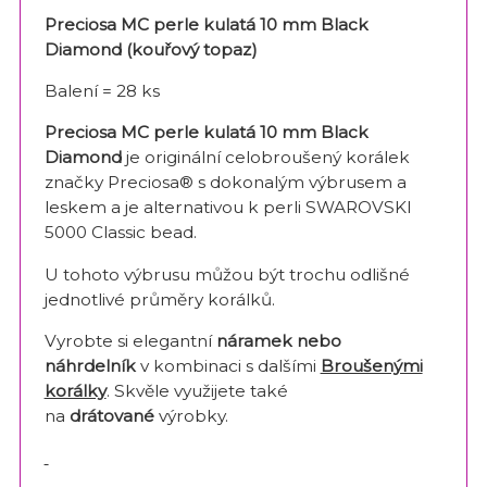
Preciosa MC perle kulatá 10 mm Black
Diamond (kouřový topaz)
Balení = 28 ks
Preciosa MC perle kulatá 10 mm Black
Diamond
je originální celobroušený korálek
značky Preciosa® s dokonalým výbrusem a
leskem a je alternativou k perli SWAROVSKI
5000 Classic bead.
U tohoto výbrusu můžou být trochu odlišné
jednotlivé průměry korálků.
Vyrobte si elegantní
náramek nebo
náhrdelník
v kombinaci s dalšími
Broušenými
korálky
. Skvěle využijete také
na
drátované
výrobky.