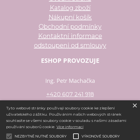
Katalog zboží
Nákupní košík
Obchodní podmínky
Kontaktní informace
odstoupeni od smlouvy
ESHOP PROVOZUJE
Ing. Petr Machačka
+420 607 241 918
×
petr.machacka@email.cz
Tyto webové stránky používají soubory cookie ke zlepšení
uživatelského zážitku. Používáním našich webových stránek
souhlasíte se všemi soubory cookie v souladu s našimi zásadami
používání souborů cookie.
Více informací
Copyright ©
www.e-koralky.cz
,
provozováno na systému
tvorba
NEZBYTNĚ NUTNÉ SOUBORY
VÝKONOVÉ SOUBORY
e-shopu
a
pronájem e-shopu
Shop5.cz