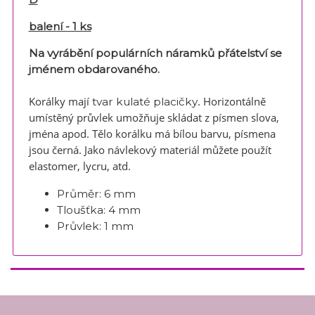
balení - 1 ks
Na vyrábění populárních náramků přátelství se
jménem obdarovaného.
Korálky mají
. Horizontálně
tvar kulaté placičky
umístěný průvlek umožňuje skládat z písmen slova,
jména apod. Tělo korálku má bílou barvu, písmena
jsou černá. Jako návlekový materiál můžete použít
elastomer, lycru, atd.
Průměr:
6 mm
Tloušťka:
4 mm
Průvlek:
1 mm